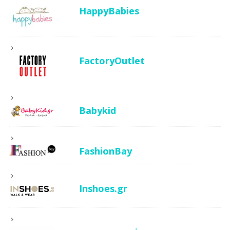
HappyBabies
FactoryOutlet
Babykid
FashionBay
Inshoes.gr