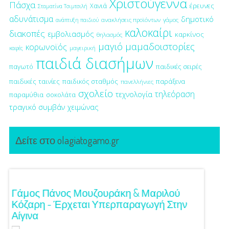
Χριστούγεννα
Πάσχα
έρευνες
Χανιά
Σταματίνα Τσιμτσιλή
αδυνάτισμα
δημοτικό
ανακλήσεις προϊόντων
γάμος
ανάπτυξη παιδιού
καλοκαίρι
διακοπές
εμβολιασμός
καρκίνος
θηλασμός
μαγιό
μαμαδοιστορίες
κορωνοϊός
μαγειρική
καφές
παιδιά διασήμων
παγωτό
παιδικές σειρές
παιδικές ταινίες
παιδικός σταθμός
παράξενα
πανελλήνιες
σχολείο
τηλεόραση
τεχνολογία
παραμύθια
σοκολάτα
τραγικό συμβάν
χειμώνας
Δείτε στο olagiatogamo.gr
!
Γάμος Πάνος Μουζουράκη & Μαριλού
Κόκκι
Κόζαρη - Έρχεται Υπερπαραγωγή Στην
Αίγινα