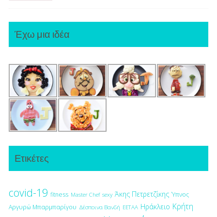
Έχω μια ιδέα
Ετικέτες
covid-19
Άκης Πετρετζίκης
fitness
Ύπνος
Master Chef
sexy
Κρήτη
Ηράκλειο
Αργυρώ Μπαρμπαρίγου
Δέσποινα Βανδή
ΕΕΤΑΑ