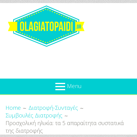
Skip
to
content
Olagiatopaidi.gr
Menu
Όλα
Breadcrumbs
What’s new
Home
Διατροφή-Συνταγές
Για
Συμβουλές Διατροφής
Επικαιρότητα
το
Προσχολική ηλικία: τα 5 απαραίτητα συστατικά
Παιδί
Προσφορές
της διατροφής