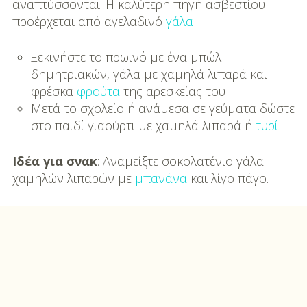
DIY
αναπτύσσονται. Η καλύτερη πηγή ασβεστίου
προέρχεται από αγελαδινό
γάλα
Διατροφή-Συνταγές
Ξεκινήστε το πρωινό με ένα μπώλ
Συνταγές
δημητριακών, γάλα με χαμηλά λιπαρά και
φρέσκα
φρούτα
της αρεσκείας του
Συμβουλές
Μετά το σχολείο ή ανάμεσα σε γεύματα δώστε
Διατροφής
στο παιδί γιαούρτι με χαμηλά λιπαρά ή
τυρί
Υγεία – Ψυχολογία
Ιδέα για σνακ
: Αναμείξτε σοκολατένιο γάλα
χαμηλών λιπαρών με
μπανάνα
και λίγο πάγο.