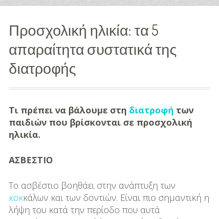
Διασκέδαση
Προσχολική ηλικία: τα 5
Εκπαίδευση
απαραίτητα συστατικά της
Βάπτιση
διατροφής
Οργάνωση
Βάπτισης
Τι πρέπει να βάλουμε στη
διατροφή
των
Διάσημες
παιδιών που βρίσκονται σε προσχολική
Βαπτίσεις
ηλικία.
Σπίτι
ΑΣΒΕΣΤΙΟ
Παιδικό Δωμάτιο
Το ασβέστιο βοηθάει στην ανάπτυξη των
κοκ
κάλων και των δοντιών. Είναι πιο σημαντική η
Deco
λήψη του κατά την περίοδο που αυτά