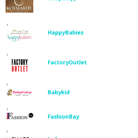
HappyBabies
FactoryOutlet
Babykid
FashionBay