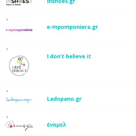
Inshoes.gr
e-mpomponiera.gr
I don’t believe it
Ladopano.gr
έναμελ