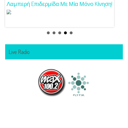
Λαμπερή Eπιδερμίδα Με Μία Μόνο Kίνηση!
3 Προτ
Γούστ
Live Radio