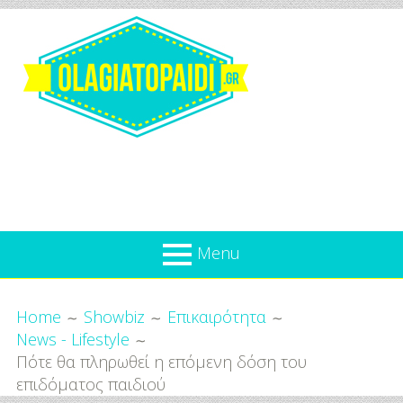
Skip
to
content
Olagiatopaidi.gr
Menu
Όλα
Breadcrumbs
What’s new
Home
Showbiz
Επικαιρότητα
Για
News - Lifestyle
Επικαιρότητα
το
Πότε θα πληρωθεί η επόμενη δόση του
Παιδί
Προσφορές
επιδόματος παιδιού