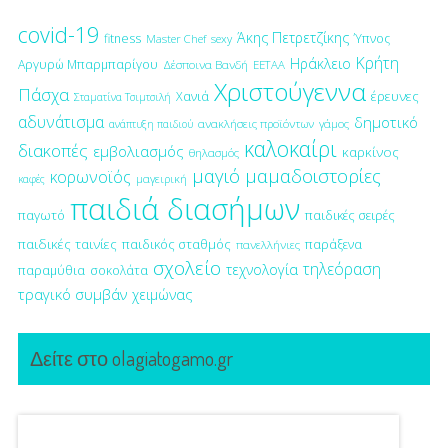
covid-19
Άκης Πετρετζίκης
fitness
Ύπνος
Master Chef
sexy
Κρήτη
Ηράκλειο
Αργυρώ Μπαρμπαρίγου
Δέσποινα Βανδή
ΕΕΤΑΑ
Χριστούγεννα
Πάσχα
έρευνες
Χανιά
Σταματίνα Τσιμτσιλή
αδυνάτισμα
δημοτικό
ανακλήσεις προϊόντων
γάμος
ανάπτυξη παιδιού
καλοκαίρι
διακοπές
εμβολιασμός
καρκίνος
θηλασμός
μαγιό
μαμαδοιστορίες
κορωνοϊός
μαγειρική
καφές
παιδιά διασήμων
παγωτό
παιδικές σειρές
παιδικές ταινίες
παιδικός σταθμός
παράξενα
πανελλήνιες
σχολείο
τηλεόραση
τεχνολογία
παραμύθια
σοκολάτα
τραγικό συμβάν
χειμώνας
Δείτε στο olagiatogamo.gr