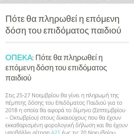
Διασκέδαση
Πότε θα πληρωθεί η επόμενη
Εκπαίδευση
δόση του επιδόματος παιδιού
Βάπτιση
Οργάνωση
ΟΠΕΚΑ
: Πότε θα πληρωθεί η
Βάπτισης
επόμενη δόση του επιδόματος
Διάσημες
παιδιού
Βαπτίσεις
Σπίτι
Στις 25-27 Νοεμβρίου θα γίνει η πληρωμή της
πέμπτης δόσης του Επιδόματος Παιδιού για το
Παιδικό Δωμάτιο
2018 η οποία θα αφορά το δίμηνο (Σεπτεμβρίου
– Οκτωβρίου) στους δικαιούχους που θα έχουν
Deco
εκκαθαρισμένη φορολογική δήλωση και θα έχουν
υποβάλλει αίτηση
Α21
έως τις 20 Νοεμβρίου,