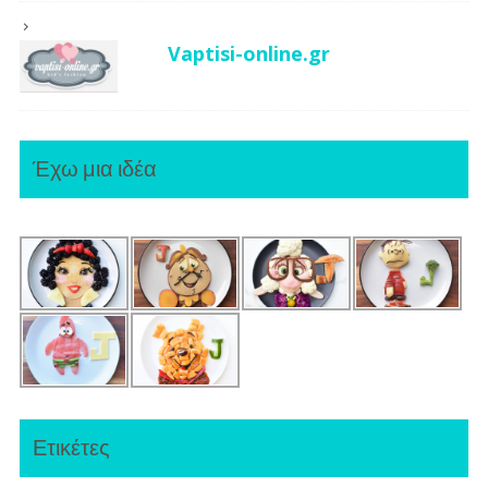
Vaptisi-online.gr
Έχω μια ιδέα
Ετικέτες