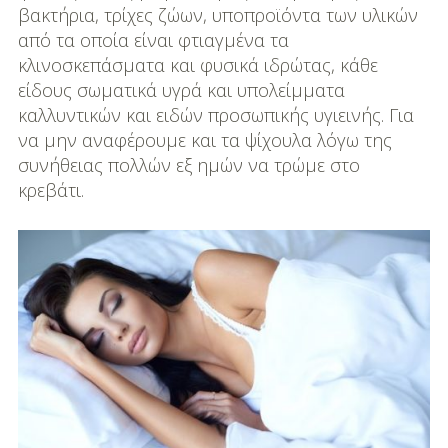
DIY
βακτήρια, τρίχες ζώων, υποπροϊόντα των υλικών
από τα οποία είναι φτιαγμένα τα
Διατροφή-Συνταγές
κλινοσκεπάσματα και φυσικά ιδρώτας, κάθε
είδους σωματικά υγρά και υπολείμματα
Συνταγές
καλλυντικών και ειδών προσωπικής υγιεινής. Για
να μην αναφέρουμε και τα ψίχουλα λόγω της
Συμβουλές
συνήθειας πολλών εξ ημών να τρώμε στο
Διατροφής
κρεβάτι.
Υγεία – Ψυχολογία