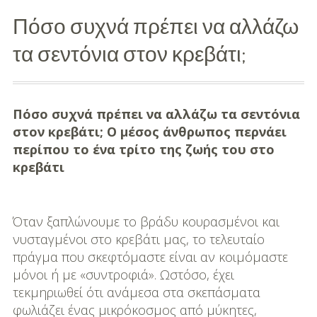
Πόσο συχνά πρέπει να αλλάζω
Διασκέδαση
τα σεντόνια στον κρεβάτι;
Εκπαίδευση
Βάπτιση
Πόσο συχνά πρέπει να αλλάζω τα σεντόνια
Οργάνωση
στον κρεβάτι; O μέσος άνθρωπος περνάει
Βάπτισης
περίπου το ένα τρίτο της ζωής του στο
κρεβάτι
Διάσημες
Βαπτίσεις
Όταν ξαπλώνουμε το βράδυ κουρασμένοι και
Σπίτι
νυσταγμένοι στο κρεβάτι μας, το τελευταίο
Παιδικό Δωμάτιο
πράγμα που σκεφτόμαστε είναι αν κοιμόμαστε
μόνοι ή με «συντροφιά». Ωστόσο, έχει
Deco
τεκμηριωθεί ότι ανάμεσα στα σκεπάσματα
φωλιάζει ένας μικρόκοσμος από μύκητες,