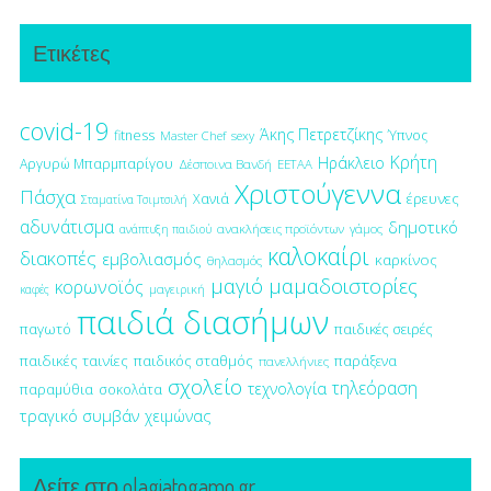
Ετικέτες
covid-19
Άκης Πετρετζίκης
fitness
Ύπνος
Master Chef
sexy
Κρήτη
Ηράκλειο
Αργυρώ Μπαρμπαρίγου
Δέσποινα Βανδή
ΕΕΤΑΑ
Χριστούγεννα
Πάσχα
έρευνες
Χανιά
Σταματίνα Τσιμτσιλή
αδυνάτισμα
δημοτικό
ανακλήσεις προϊόντων
γάμος
ανάπτυξη παιδιού
καλοκαίρι
διακοπές
εμβολιασμός
καρκίνος
θηλασμός
μαγιό
μαμαδοιστορίες
κορωνοϊός
μαγειρική
καφές
παιδιά διασήμων
παγωτό
παιδικές σειρές
παιδικές ταινίες
παιδικός σταθμός
παράξενα
πανελλήνιες
σχολείο
τηλεόραση
τεχνολογία
παραμύθια
σοκολάτα
τραγικό συμβάν
χειμώνας
Δείτε στο olagiatogamo.gr