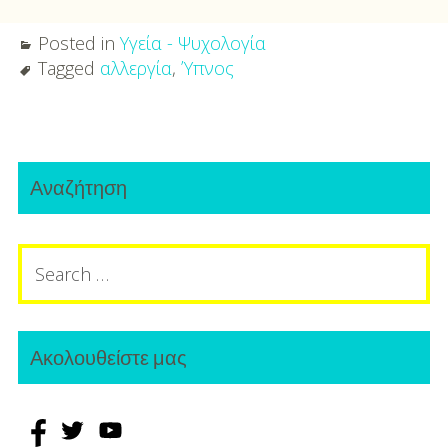
Posted in
Υγεία - Ψυχολογία
Tagged
αλλεργία
,
Ύπνος
Post
Primary
navigation
Αναζήτηση
Sidebar
Search
for:
Ακολουθείστε μας