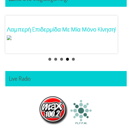
Λαμπερή Eπιδερμίδα Με Μία Μόνο Kίνηση!
3 Προτ
Γούστ
Live Radio