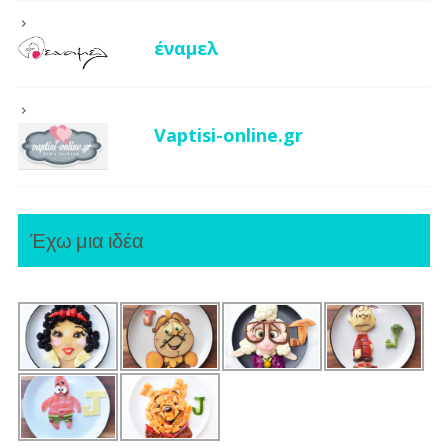
έναμελ
Vaptisi-online.gr
Έχω μια ιδέα