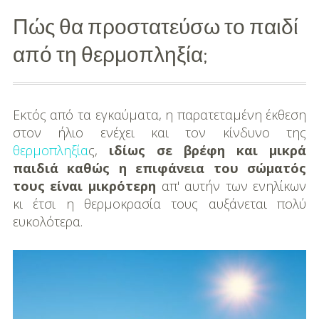
Πώς θα προστατεύσω το παιδί
Διασκέδαση
από τη θερμοπληξία;
Εκπαίδευση
Βάπτιση
Εκτός από τα εγκαύματα, η παρατεταμένη έκθεση
Οργάνωση
στον ήλιο ενέχει και τον κίνδυνο της
Βάπτισης
θερμοπληξία
ς,
ιδίως σε βρέφη και μικρά
παιδιά καθώς η επιφάνεια του σώματός
Διάσημες
τους είναι μικρότερη
απ' αυτήν των ενηλίκων
Βαπτίσεις
κι έτσι η θερμοκρασία τους αυξάνεται πολύ
ευκολότερα.
Σπίτι
Παιδικό Δωμάτιο
Deco