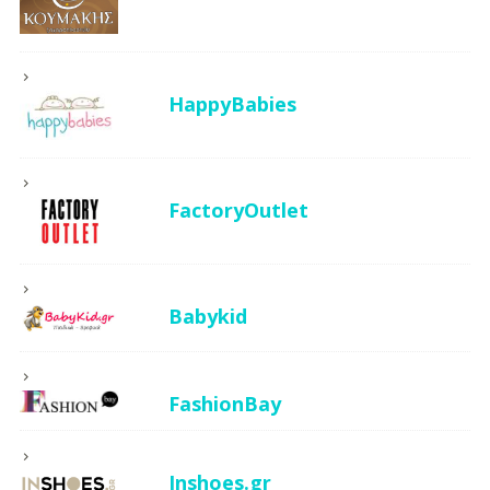
HappyBabies
FactoryOutlet
Babykid
FashionBay
Inshoes.gr