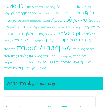
covid-19
Άκης Πετρετζίκης
fitness
Ύπνος
Master Chef
sexy
Κρήτη
Ηράκλειο
Αργυρώ Μπαρμπαρίγου
Δέσποινα Βανδή
ΕΕΤΑΑ
Χριστούγεννα
Πάσχα
έρευνες
Χανιά
Σταματίνα Τσιμτσιλή
αδυνάτισμα
δημοτικό
ανακλήσεις προϊόντων
γάμος
ανάπτυξη παιδιού
καλοκαίρι
διακοπές
εμβολιασμός
καρκίνος
θηλασμός
μαγιό
μαμαδοιστορίες
κορωνοϊός
μαγειρική
καφές
παιδιά διασήμων
παγωτό
παιδικές σειρές
παιδικές ταινίες
παιδικός σταθμός
παράξενα
πανελλήνιες
σχολείο
τηλεόραση
τεχνολογία
παραμύθια
σοκολάτα
τραγικό συμβάν
χειμώνας
Δείτε στο olagiatogamo.gr