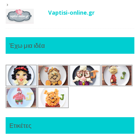
Vaptisi-online.gr
Έχω μια ιδέα
Ετικέτες