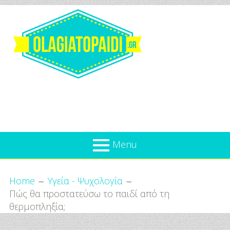
Skip
to
content
Olagiatopaidi.gr
Menu
Όλα
Breadcrumbs
What’s new
Home
Υγεία - Ψυχολογία
Για
Πώς θα προστατεύσω το παιδί από τη
Επικαιρότητα
το
θερμοπληξία;
Παιδί
Προσφορές