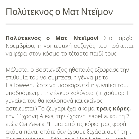
Πολύτεκνος ο Ματ Ντεϊμον
Διασκέδαση
Εκπαίδευση
Πολύτεκνος ο Ματ Ντεϊμον!
Στις αρχές
Βάπτιση
Νοεμβρίου, η γοητευτική σύζυγός του πρόκειται
Οργάνωση
να φέρει στον κόσμο το τέταρτο παιδί τους!
Βάπτισης
Μάλιστα, ο Βοστωνέζος ηθοποιός εξεφρασε την
Διάσημες
επιθυμία του να συμπέσει η γέννα με το
Βαπτίσεις
Halloween, ώστε να μασκαρευτεί η γυναίκα του,
υποδυόμενη… την έγκυο καλόγρια! (τι χιούμορ! Η
Σπίτι
γυναίκα του θα κοιλοπονά και εκείνος
αστειεύεται!) Το ζευγάρι έχει ακόμα
τρεις κόρες
,
Παιδικό Δωμάτιο
την 11χρονη Alexa, την 4χρονη Isabella, και τη 2
ετών Gia Zavala. "Η μια από τις κόρες μας φορά
Deco
ακόμα πάνα, οπότε δεν έχουμε ξεχάσει αυτή τη …