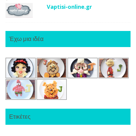
Vaptisi-online.gr
Έχω μια ιδέα
Ετικέτες