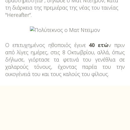
δραστηριότητα!", δήλωσε ο Ματ Ντέημον, κατά
DIY
τη διάρκεια της πρεμιέρας της νέας του ταινίας
Διατροφή-Συνταγές
"Hereafter“.
Συνταγές
Συμβουλές
O επιτυχημένος ηθοποιός έγινε
40 ετώ
ν πριν
Διατροφής
από λίγες ημέρες, στις 8 Οκτωβρίου, αλλά, όπως
δήλωσε, γιόρτασε τα φετινά του γενέθλια σε
Υγεία – Ψυχολογία
χαλαρούς τόνους, έχοντας παρέα του την
οικογένειά του και τους καλούς του φίλους.