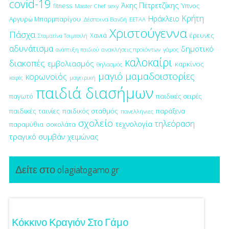
covid-19
Άκης Πετρετζίκης
fitness
Ύπνος
Master Chef
sexy
Κρήτη
Ηράκλειο
Αργυρώ Μπαρμπαρίγου
Δέσποινα Βανδή
ΕΕΤΑΑ
Χριστούγεννα
Πάσχα
έρευνες
Χανιά
Σταματίνα Τσιμτσιλή
αδυνάτισμα
δημοτικό
ανακλήσεις προϊόντων
γάμος
ανάπτυξη παιδιού
καλοκαίρι
διακοπές
εμβολιασμός
καρκίνος
θηλασμός
μαγιό
μαμαδοιστορίες
κορωνοϊός
μαγειρική
καφές
παιδιά διασήμων
παγωτό
παιδικές σειρές
παιδικές ταινίες
παιδικός σταθμός
παράξενα
πανελλήνιες
σχολείο
τηλεόραση
τεχνολογία
παραμύθια
σοκολάτα
τραγικό συμβάν
χειμώνας
Δείτε στο olagiatogamo.gr
Κόκκινο Κραγιόν Στο Γάμο
Λαμπε