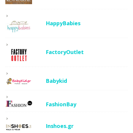
HappyBabies
FactoryOutlet
Babykid
FashionBay
Inshoes.gr