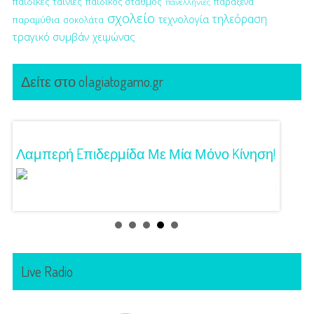
παιδικές ταινίες
παιδικός σταθμός
παράξενα
πανελλήνιες
σχολείο
τηλεόραση
τεχνολογία
παραμύθια
σοκολάτα
τραγικό συμβάν
χειμώνας
Δείτε στο olagiatogamo.gr
Λαμπερή Eπιδερμίδα Με Μία Μόνο Kίνηση!
3 Προτ
Γούστ
Live Radio