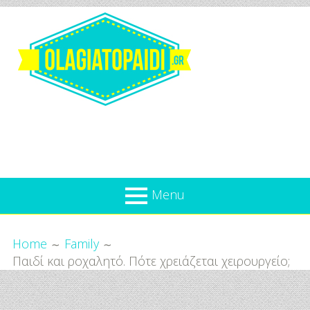
Skip
to
content
Olagiatopaidi.gr
Menu
Όλα
Breadcrumbs
What’s new
Home
Family
Για
Παιδί και ροχαλητό. Πότε χρειάζεται χειρουργείο;
Επικαιρότητα
το
Παιδί
Προσφορές