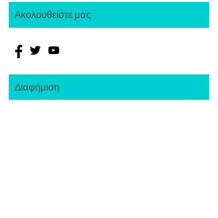
Ακολουθείστε μας
Διαφήμιση