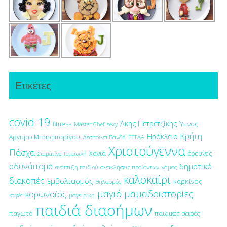
Ετικέτες
covid-19
Άκης Πετρετζίκης
fitness
Ύπνος
Master Chef
sexy
Κρήτη
Ηράκλειο
Αργυρώ Μπαρμπαρίγου
Δέσποινα Βανδή
ΕΕΤΑΑ
Χριστούγεννα
Πάσχα
έρευνες
Χανιά
Σταματίνα Τσιμτσιλή
αδυνάτισμα
δημοτικό
ανακλήσεις προϊόντων
γάμος
ανάπτυξη παιδιού
καλοκαίρι
διακοπές
εμβολιασμός
καρκίνος
θηλασμός
μαγιό
μαμαδοιστορίες
κορωνοϊός
μαγειρική
καφές
παιδιά διασήμων
παγωτό
παιδικές σειρές