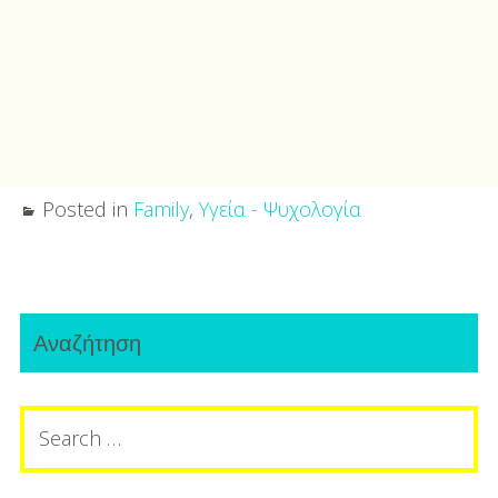
Posted in
Family
,
Υγεία - Ψυχολογία
Post
Primary
navigation
Αναζήτηση
Sidebar
Search
for: