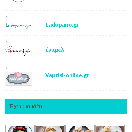
Ladopano.gr
έναμελ
Vaptisi-online.gr
Έχω μια ιδέα