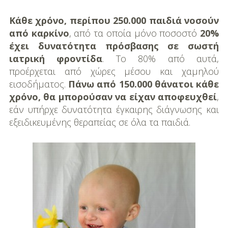
Μουσική
Κάθε χρόνο, περίπου 250.000 παιδιά νοσούν
Διασκέδαση
από καρκίνο
, από τα οποία μόνο ποσοστό
20%
έχει δυνατότητα πρόσβασης σε σωστή
Εκπαίδευση
ιατρική φροντίδα
. Το 80% από αυτά,
προέρχεται από χώρες μέσου και χαμηλού
Βάπτιση
εισοδήματος.
Πάνω από 150.000 θάνατοι κάθε
χρόνο, θα μπορούσαν να είχαν αποφευχθεί
,
Οργάνωση
εάν υπήρχε δυνατότητα έγκαιρης διάγνωσης και
Βάπτισης
εξειδικευμένης θεραπείας σε όλα τα παιδιά.
Διάσημες
Βαπτίσεις
Σπίτι
Παιδικό Δωμάτιο
Deco