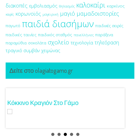
καλοκαίρι
διακοπές
εμβολιασμός
καρκίνος
θηλασμός
μαγιό
μαμαδοιστορίες
κορωνοϊός
μαγειρική
καφές
παιδιά διασήμων
παγωτό
παιδικές σειρές
παιδικές ταινίες
παιδικός σταθμός
παράξενα
πανελλήνιες
σχολείο
τηλεόραση
τεχνολογία
παραμύθια
σοκολάτα
τραγικό συμβάν
χειμώνας
Δείτε στο olagiatogamo.gr
Κόκκινο Κραγιόν Στο Γάμο
Λαμπε