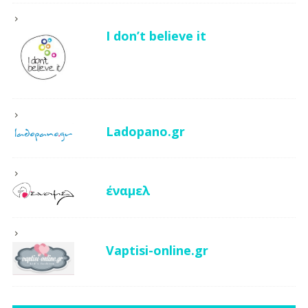
I don’t believe it
Ladopano.gr
έναμελ
Vaptisi-online.gr