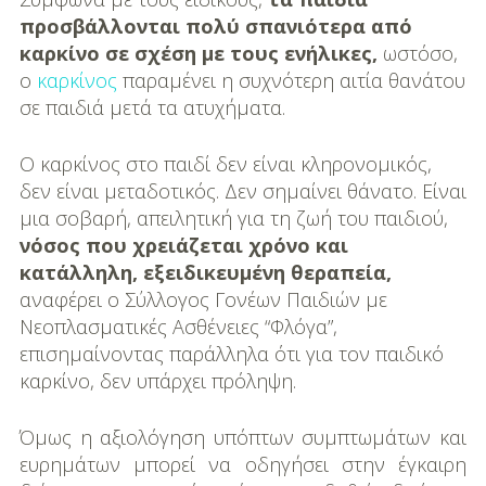
προσβάλλονται πολύ σπανιότερα από
καρκίνο σε σχέση με τους ενήλικες,
ωστόσο,
ο
καρκίνος
παραμένει η συχνότερη αιτία θανάτου
σε παιδιά μετά τα ατυχήματα.
Ο καρκίνος στο παιδί δεν είναι κληρονομικός,
δεν είναι μεταδοτικός. Δεν σημαίνει θάνατο. Είναι
μια σοβαρή, απειλητική για τη ζωή του παιδιού,
νόσος που χρειάζεται χρόνο και
κατάλληλη, εξειδικευμένη θεραπεία,
αναφέρει ο Σύλλογος Γονέων Παιδιών με
Νεοπλασματικές Ασθένειες “Φλόγα”,
επισημαίνοντας παράλληλα ότι για τον παιδικό
καρκίνο, δεν υπάρχει πρόληψη.
Όμως η αξιολόγηση υπόπτων συμπτωμάτων και
ευρημάτων μπορεί να οδηγήσει στην έγκαιρη