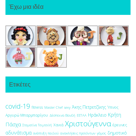
Έχω μια ιδέα
Ετικέτες
covid-19
Άκης Πετρετζίκης
fitness
Ύπνος
Master Chef
sexy
Κρήτη
Ηράκλειο
Αργυρώ Μπαρμπαρίγου
Δέσποινα Βανδή
ΕΕΤΑΑ
Χριστούγεννα
Πάσχα
έρευνες
Χανιά
Σταματίνα Τσιμτσιλή
αδυνάτισμα
δημοτικό
ανακλήσεις προϊόντων
γάμος
ανάπτυξη παιδιού