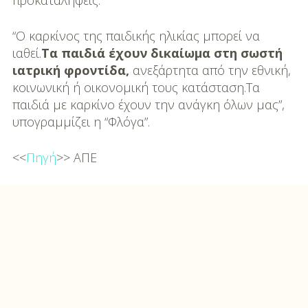
προκαταλήψεις.
“Ο καρκίνος της παιδικής ηλικίας μπορεί να
ιαθεί.
Τα παιδιά έχουν δικαίωμα στη σωστή
ιατρική φροντίδα,
ανεξάρτητα από την εθνική,
κοινωνική ή οικονομική τους κατάσταση.Τα
παιδιά με καρκίνο έχουν την ανάγκη όλων μας”,
υπογραμμίζει η “Φλόγα”.
<<
Πηγή
>> ΑΠΕ