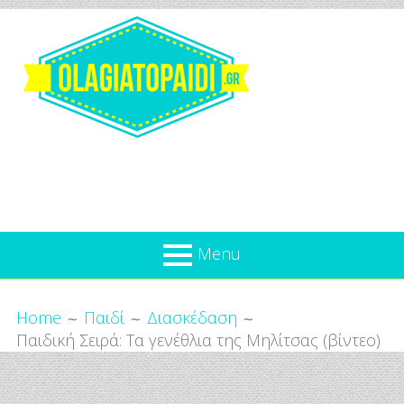
Skip
to
content
Olagiatopaidi.gr
Menu
Όλα
Breadcrumbs
What’s new
Home
Παιδί
Διασκέδαση
Για
Παιδική Σειρά: Τα γενέθλια της Μηλίτσας (βίντεο)
Επικαιρότητα
το
Παιδί
Προσφορές