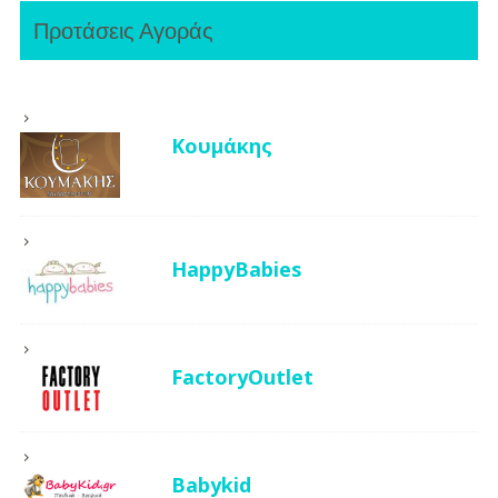
Προτάσεις Αγοράς
Κουμάκης
HappyBabies
FactoryOutlet
Babykid