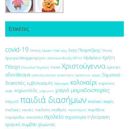
Ετικέτες
covid-19
Άκης Πετρετζίκης
fitness
Ύπνος
Master Chef
sexy
Κρήτη
Ηράκλειο
Αργυρώ Μπαρμπαρίγου
Δέσποινα Βανδή
ΕΕΤΑΑ
Χριστούγεννα
Πάσχα
έρευνες
Χανιά
Σταματίνα Τσιμτσιλή
αδυνάτισμα
δημοτικό
ανακλήσεις προϊόντων
γάμος
ανάπτυξη παιδιού
καλοκαίρι
διακοπές
εμβολιασμός
καρκίνος
θηλασμός
μαγιό
μαμαδοιστορίες
κορωνοϊός
μαγειρική
καφές
παιδιά διασήμων
παγωτό
παιδικές σειρές
παιδικές ταινίες
παιδικός σταθμός
παράξενα
πανελλήνιες
σχολείο
τηλεόραση
τεχνολογία
παραμύθια
σοκολάτα
τραγικό συμβάν
χειμώνας