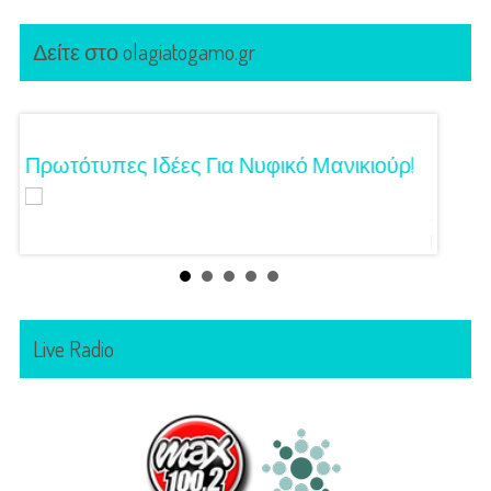
Δείτε στο olagiatogamo.gr
Τα
Πρωτότυπες Ιδέες Για Νυφικό Μανικιούρ!
Γάμος
Κόζαρ
Αίγινα
Live Radio