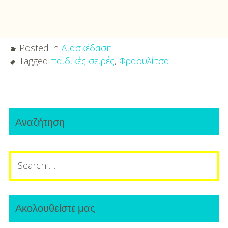
Posted in
Διασκέδαση
Tagged
παιδικές σειρές
,
Φραουλίτσα
Post
Primary
navigation
Αναζήτηση
Sidebar
Search
for:
Ακολουθείστε μας