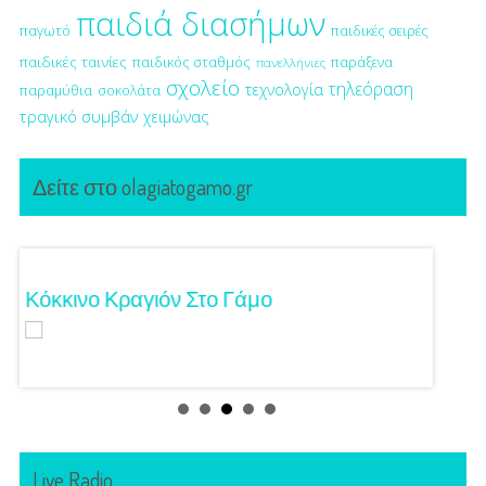
παιδιά διασήμων
παγωτό
παιδικές σειρές
παιδικές ταινίες
παιδικός σταθμός
παράξενα
πανελλήνιες
σχολείο
τηλεόραση
τεχνολογία
παραμύθια
σοκολάτα
τραγικό συμβάν
χειμώνας
Δείτε στο olagiatogamo.gr
Κόκκινο Κραγιόν Στο Γάμο
Λαμπε
Live Radio