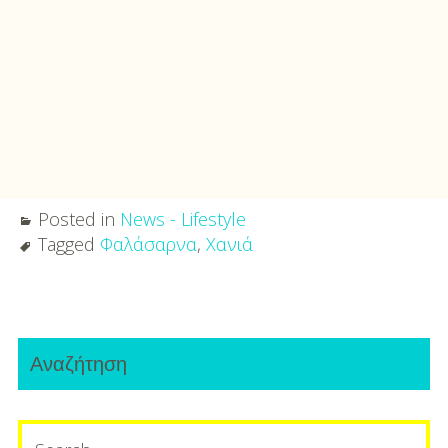
Posted in
News - Lifestyle
Tagged
Φαλάσαρνα
,
Χανιά
Post
Primary
navigation
Αναζήτηση
Sidebar
Search