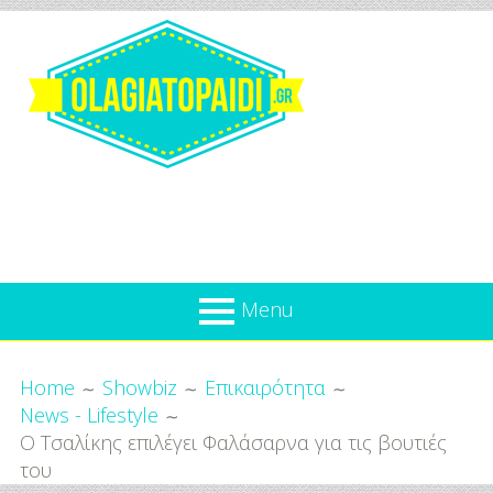
Skip
to
content
Olagiatopaidi.gr
Menu
Όλα
Breadcrumbs
What’s new
Home
Showbiz
Επικαιρότητα
Για
News - Lifestyle
Επικαιρότητα
το
Ο Τσαλίκης επιλέγει Φαλάσαρνα για τις βουτιές
Παιδί
Προσφορές
του