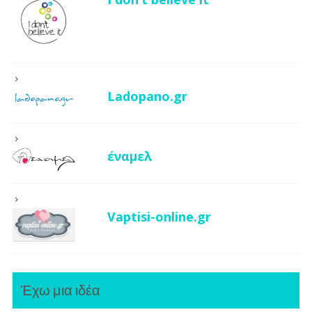
Ladopano.gr
έναμελ
Vaptisi-online.gr
Έχω μια ιδέα