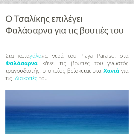
Διασκέδαση
Ο Τσαλίκης επιλέγει
Εκπαίδευση
Φαλάσαρνα για τις βουτιές του
Βάπτιση
Οργάνωση
Στα κατα
γάλα
να νερά του Playa Paraiso, στα
Βάπτισης
Φαλάσαρνα
κάνει τις βουτιές του γνωστός
τραγουδιστής, ο οποίος βρίσκεται στα
Χανιά
για
Διάσημες
τις
διακοπές
του.
Βαπτίσεις
Σπίτι
Παιδικό Δωμάτιο
Deco