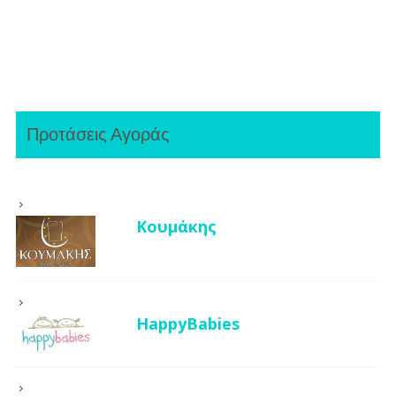
Προτάσεις Αγοράς
Κουμάκης
HappyBabies