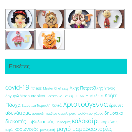
Ετικέτες
covid-19
Άκης Πετρετζίκης
fitness
Ύπνος
Master Chef
sexy
Κρήτη
Ηράκλειο
Αργυρώ Μπαρμπαρίγου
Δέσποινα Βανδή
ΕΕΤΑΑ
Χριστούγεννα
Πάσχα
έρευνες
Χανιά
Σταματίνα Τσιμτσιλή
αδυνάτισμα
δημοτικό
ανακλήσεις προϊόντων
γάμος
ανάπτυξη παιδιού
καλοκαίρι
διακοπές
εμβολιασμός
καρκίνος
θηλασμός
μαγιό
μαμαδοιστορίες
κορωνοϊός
μαγειρική
καφές