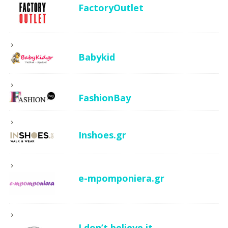
FactoryOutlet
Babykid
FashionBay
Inshoes.gr
e-mpomponiera.gr
I don’t believe it