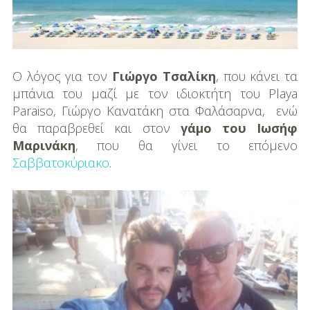
DIY
Διατροφή-Συνταγές
Συνταγές
Ο λόγος για τον
Γιώργο Τσαλίκη
, που κάνει τα
μπάνια του μαζί με τον ιδιοκτήτη του Playa
Συμβουλές
Paraiso, Γιώργο Κανατάκη στα Φαλάσαρνα, ενώ
Διατροφής
θα παραβρεθεί και στον
γάμο του Ιωσήφ
Μαρινάκη
, που θα γίνει το επόμενο
Υγεία – Ψυχολογία
Σαββατοκύριακο
.