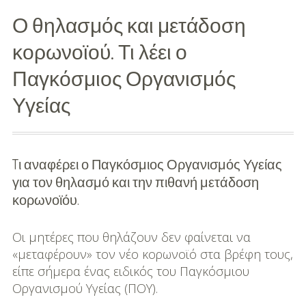
Ο θηλασμός και μετάδοση
Διασκέδαση
κορωνοϊού. Τι λέει ο
Εκπαίδευση
Παγκόσμιος Οργανισμός
Βάπτιση
Υγείας
Οργάνωση
Βάπτισης
Tι αναφέρει ο Παγκόσμιος Οργανισμός Υγείας
Διάσημες
για τον θηλασμό και την πιθανή μετάδοση
Βαπτίσεις
κορωνοϊόυ.
Σπίτι
Οι μητέρες που θηλάζουν δεν φαίνεται να
Παιδικό Δωμάτιο
«μεταφέρουν» τον νέο κορωνοϊό στα βρέφη τους,
είπε σήμερα ένας ειδικός του Παγκόσμιου
Deco
Οργανισμού Υγείας (ΠΟΥ).