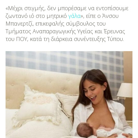
DIY
«Μέχρι στιγμής, δεν μπορέσαμε να εντοπίσουμε
Διατροφή-Συνταγές
ζωντανό ιό στο μητρικό
γάλα
», είπε ο Άνσου
Μπανερτζί, επικεφαλής σύμβουλος του
Συνταγές
Τμήματος Αναπαραγωγικής Υγείας και Έρευνας
του ΠΟΥ, κατά τη διάρκεια συνέντευξης Τύπου.
Συμβουλές
Διατροφής
Υγεία – Ψυχολογία