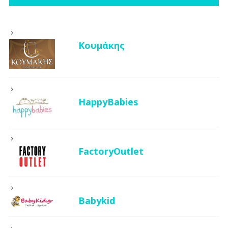
Κουμάκης
HappyBabies
FactoryOutlet
Babykid