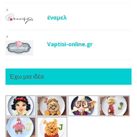
έναμελ
Vaptisi-online.gr
Έχω μια ιδέα