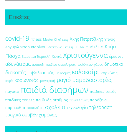
Ετικέτες
covid-19
Άκης Πετρετζίκης
fitness
Ύπνος
Master Chef
sexy
Κρήτη
Ηράκλειο
Αργυρώ Μπαρμπαρίγου
Δέσποινα Βανδή
ΕΕΤΑΑ
Χριστούγεννα
Πάσχα
έρευνες
Χανιά
Σταματίνα Τσιμτσιλή
αδυνάτισμα
δημοτικό
ανακλήσεις προϊόντων
γάμος
ανάπτυξη παιδιού
καλοκαίρι
διακοπές
εμβολιασμός
καρκίνος
θηλασμός
μαγιό
μαμαδοιστορίες
κορωνοϊός
μαγειρική
καφές
παιδιά διασήμων
παγωτό
παιδικές σειρές
παιδικές ταινίες
παιδικός σταθμός
παράξενα
πανελλήνιες
σχολείο
τηλεόραση
τεχνολογία
παραμύθια
σοκολάτα
τραγικό συμβάν
χειμώνας