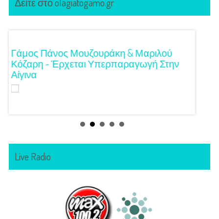
Δείτε στο olagiatogamo.gr
!
Γάμος Πάνος Μουζουράκη & Μαριλού
Κόκκι
Κόζαρη - Έρχεται Υπερπαραγωγή Στην
Αίγινα
Live Radio