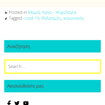
Posted in
Μαμά
,
Υγεία - Ψυχολογία
Tagged
covid-19
,
θηλασμός
,
κορωνοϊός
Post
Primary
navigation
Αναζήτηση
Sidebar
Search
for:
Ακολουθείστε μας