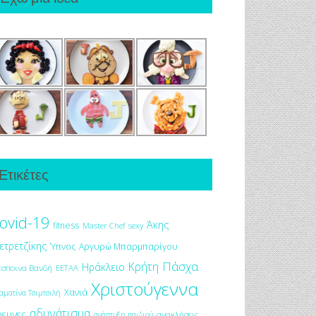
Ετικέτες
ovid-19
Άκης
fitness
Master Chef
sexy
ετρετζίκης
Ύπνος
Αργυρώ Μπαρμπαρίγου
Πάσχα
Κρήτη
Ηράκλειο
έσποινα Βανδή
ΕΕΤΑΑ
Χριστούγεννα
Χανιά
αματίνα Τσιμτσιλή
αδυνάτισμα
ρευνες
ανακλήσεις
ανάπτυξη παιδιού