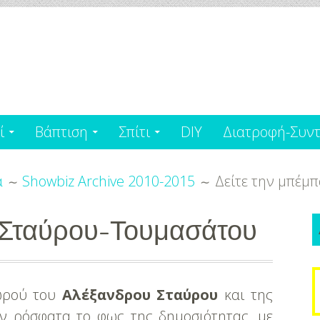
ί
Βάπτιση
Σπίτι
DIY
Διατροφή-Συντ
α
Showbiz Archive 2010-2015
Δείτε την μπέμ
α Σταύρου-Τουμασάτου
S
ωρού του
Αλέξανδρου Σταύρου
και της
f
αν ρόσφατα το φως της δημοσιότητας, με