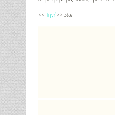
<<
Πηγή
>>
Star