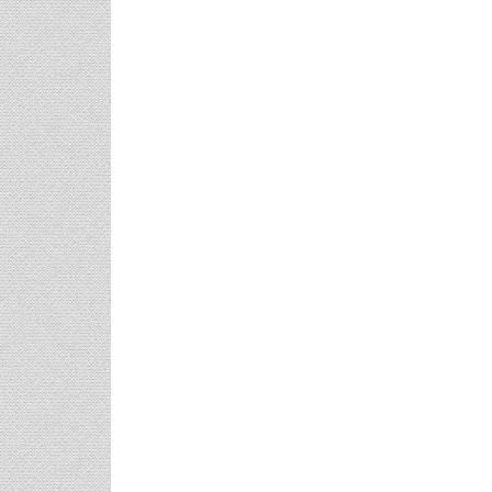
Μανικιούρ!
Μαριλού Κόζ
Υπερπαραγωγ