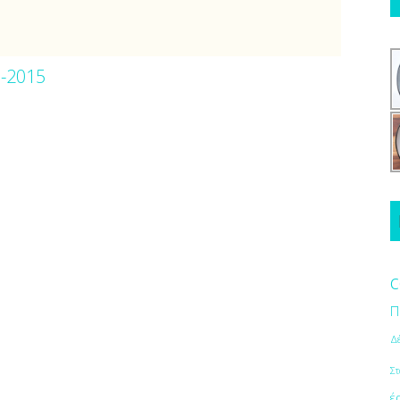
0-2015
c
Π
Δ
Στ
έ