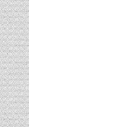
αξίδι
Πρωτότυπες Ιδέες Για Νυφικό
Γάμος Πάνος