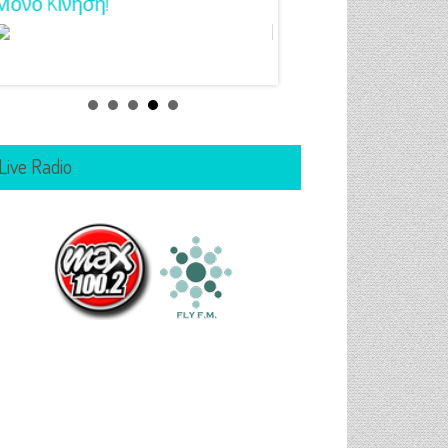
Μόνο Kίνηση!
Για Όλα Τα Γούστα!
Live Radio