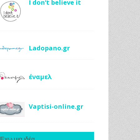
I don’t believe it
Ladopano.gr
έναμελ
Vaptisi-online.gr
Έχω μια ιδέα