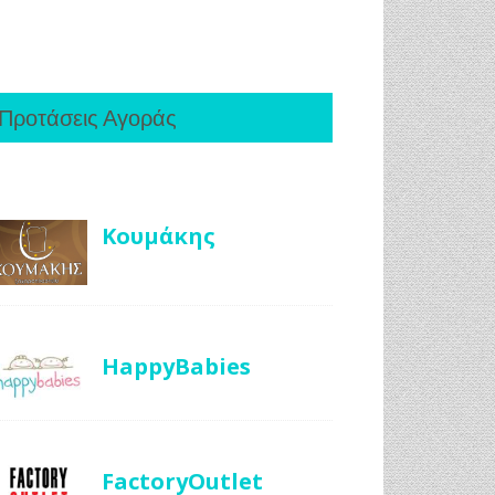
Προτάσεις Αγοράς
Κουμάκης
HappyBabies
FactoryOutlet