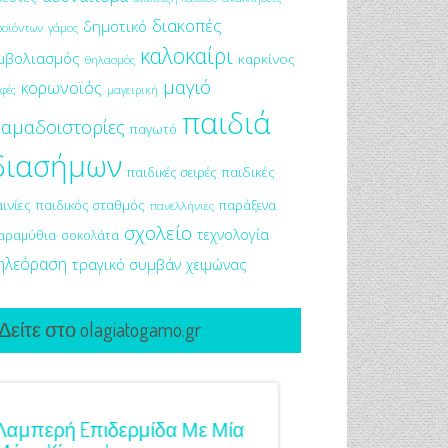
διακοπές
δημοτικό
ροϊόντων
γάμος
καλοκαίρι
μβολιασμός
καρκίνος
θηλασμός
μαγιό
κορωνοϊός
μαγειρική
φές
παιδιά
αμαδοιστορίες
παγωτό
διασήμων
παιδικές σειρές
παιδικές
αινίες
παιδικός σταθμός
παράξενα
πανελλήνιες
σχολείο
τεχνολογία
αραμύθια
σοκολάτα
ηλεόραση
τραγικό συμβάν
χειμώνας
Δείτε στο olagiatogamo.gr
Λαμπερή Eπιδερμίδα Με Μία
3 Προτάσεις Για Γαμ