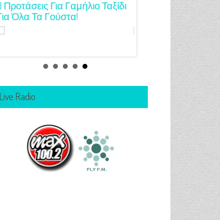
3 Προτάσεις Για Γαμήλιο Ταξίδι
Πρωτότυπες Ιδέες Γ
Για Όλα Τα Γούστα!
Μανικιούρ!
Live Radio