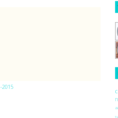
0-2015
c
Π
Δ
Στ