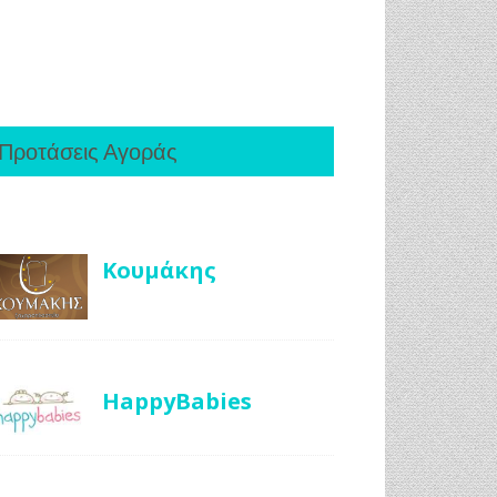
Προτάσεις Αγοράς
Κουμάκης
HappyBabies