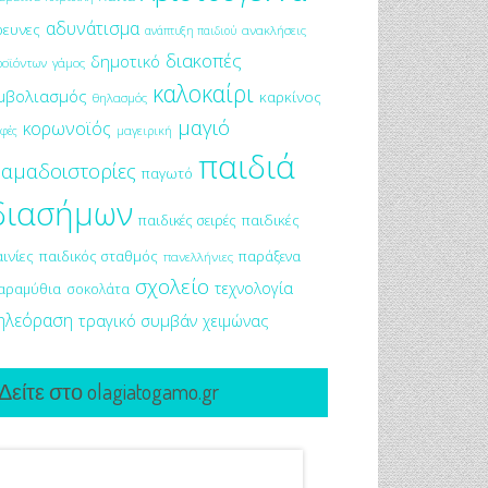
αδυνάτισμα
ρευνες
ανακλήσεις
ανάπτυξη παιδιού
διακοπές
δημοτικό
ροϊόντων
γάμος
καλοκαίρι
μβολιασμός
καρκίνος
θηλασμός
μαγιό
κορωνοϊός
μαγειρική
φές
παιδιά
αμαδοιστορίες
παγωτό
διασήμων
παιδικές σειρές
παιδικές
αινίες
παιδικός σταθμός
παράξενα
πανελλήνιες
σχολείο
τεχνολογία
αραμύθια
σοκολάτα
ηλεόραση
τραγικό συμβάν
χειμώνας
Δείτε στο olagiatogamo.gr