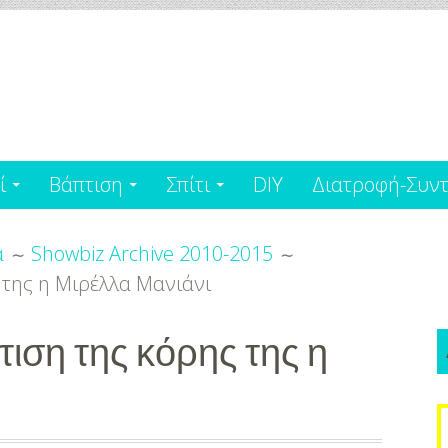
ί
Βάπτιση
Σπίτι
DIY
Διατροφή-Συντ
α
Showbiz Archive 2010-2015
 της η Μιρέλλα Μανιάνι
τιση της κόρης της η
S
f