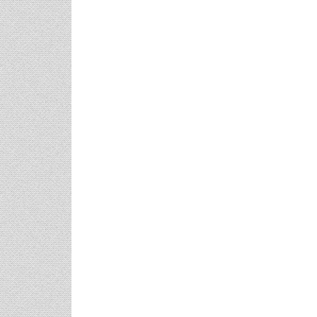
φικό
Γάμος Πάνος Μουζουράκη &
Κόκκινο Κραγ
Μαριλού Κόζαρη - Έρχεται
Υπερπαραγωγή Στην Αίγινα