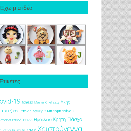
Έχω μια ιδέα
Ετικέτες
ovid-19
Άκης
fitness
Master Chef
sexy
ετρετζίκης
Ύπνος
Αργυρώ Μπαρμπαρίγου
Πάσχα
Κρήτη
Ηράκλειο
έσποινα Βανδή
ΕΕΤΑΑ
Χριστούγεννα
Χανιά
αματίνα Τσιμτσιλή