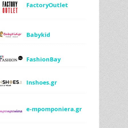
FactoryOutlet
Babykid
FashionBay
Inshoes.gr
e-mpomponiera.gr