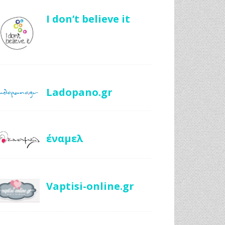
I don’t believe it
Ladopano.gr
έναμελ
Vaptisi-online.gr