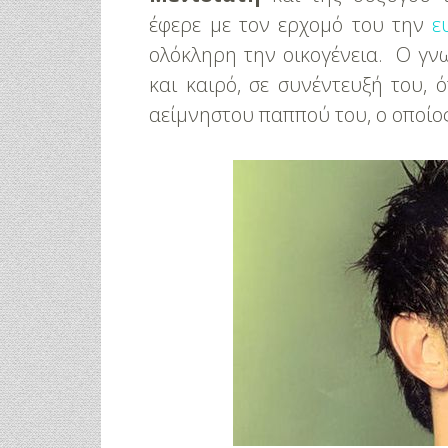
έφερε με τον ερχομό του την
ε
ολόκληρη την οικογένεια. Ο γν
και καιρό, σε συνέντευξή του, 
αείμνηστου παππού του, ο οποίος