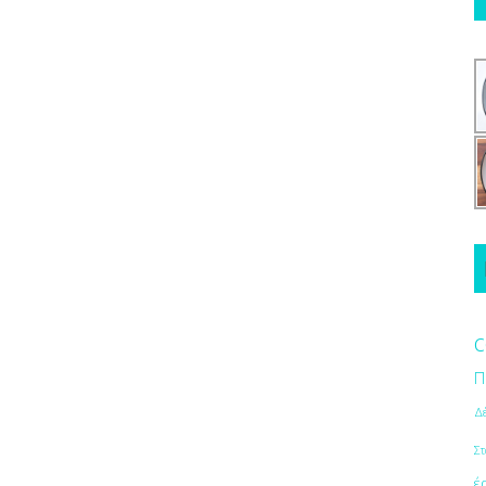
c
Π
Δ
Στ
έ