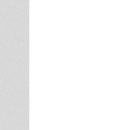
Μαριλού Κόζαρη - Έρχεται
Υπερπαραγωγή Στην Αίγινα