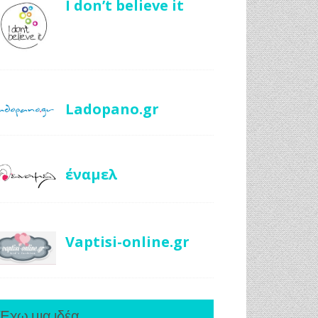
I don’t believe it
Ladopano.gr
έναμελ
Vaptisi-online.gr
Έχω μια ιδέα