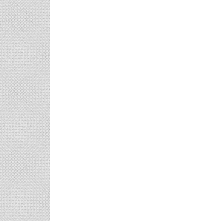
φικό
Γάμος Πάνος Μουζουράκη &
Κόκκινο Κραγ