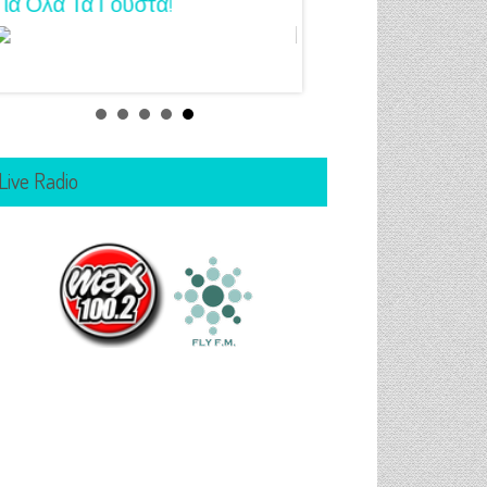
Για Όλα Τα Γούστα!
Μανικιούρ!
Live Radio