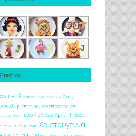
Ετικέτες
ovid-19
Άκης
fitness
Master Chef
sexy
ετρετζίκης
Ύπνος
Αργυρώ Μπαρμπαρίγου
Πάσχα
Κρήτη
Ηράκλειο
έσποινα Βανδή
ΕΕΤΑΑ
Χριστούγεννα
Χανιά
αματίνα Τσιμτσιλή
αδυνάτισμα
ρευνες
ανακλήσεις
ανάπτυξη παιδιού