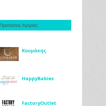
Προτάσεις Αγοράς
Κουμάκης
HappyBabies
FactoryOutlet