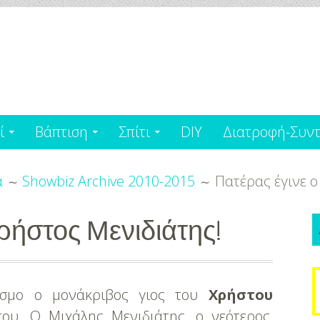
ί
Βάπτιση
Σπίτι
DIY
Διατροφή-Συντ
α
Showbiz Archive 2010-2015
Πατέρας έγινε ο
ρήστος Μενιδιάτης!
S
σμο ο μονάκριβος γιος του
Χρήστου
f
ου. Ο Μιχάλης Μενιδιάτης, ο νεότερος,