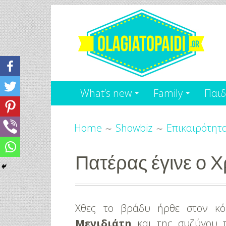
Skip
to
content
Olagiatopaidi.gr
Όλα
What’s new
Family
Παιδ
Για
Breadcrumbs
το
Home
Showbiz
Επικαιρότητ
Παιδί
Πατέρας έγινε ο Χ
-
Χθες το βράδυ ήρθε στον κό
Μενιδιάτη
και της συζύγου τ