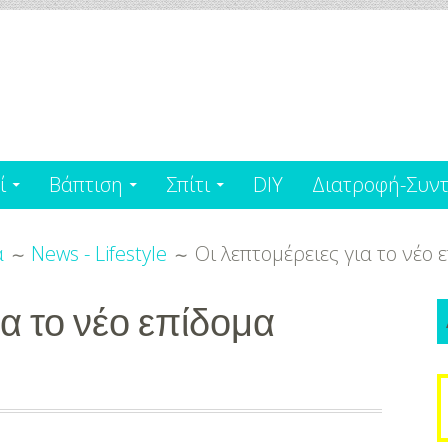
ί
Βάπτιση
Σπίτι
DIY
Διατροφή-Συντ
α
News - Lifestyle
Οι λεπτομέρειες για το νέο
ια το νέο επίδομα
S
f