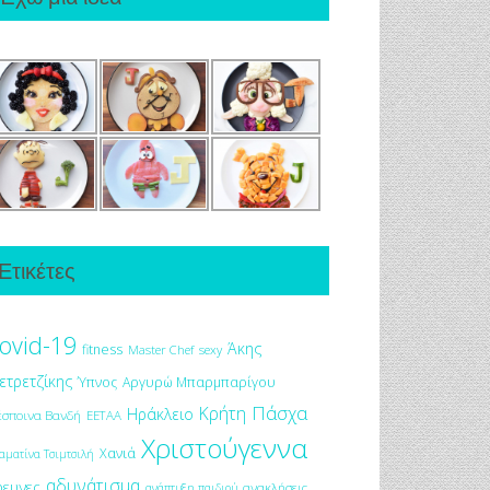
Ετικέτες
ovid-19
Άκης
fitness
Master Chef
sexy
ετρετζίκης
Ύπνος
Αργυρώ Μπαρμπαρίγου
Πάσχα
Κρήτη
Ηράκλειο
έσποινα Βανδή
ΕΕΤΑΑ
Χριστούγεννα
Χανιά
αματίνα Τσιμτσιλή
αδυνάτισμα
ρευνες
ανακλήσεις
ανάπτυξη παιδιού