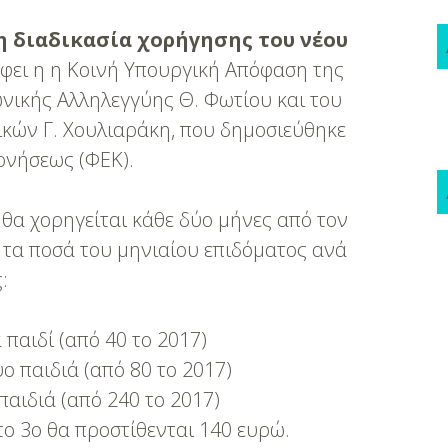
τη διαδικασία χορήγησης του νέου
φει η η Κοινή Υπουργική Απόφαση της
ικής Αλληλεγγύης Θ. Φωτίου και του
ών Γ. Χουλιαράκη, που δημοσιεύθηκε
ρνήσεως (ΦΕΚ).
 θα χορηγείται κάθε δύο μήνες από τον
τα ποσά του μηνιαίου επιδόματος ανά
:
 παιδί (από 40 το 2017)
ύο παιδιά (από 80 το 2017)
παιδιά (από 240 το 2017)
 το 3ο θα προστίθενται 140 ευρώ.