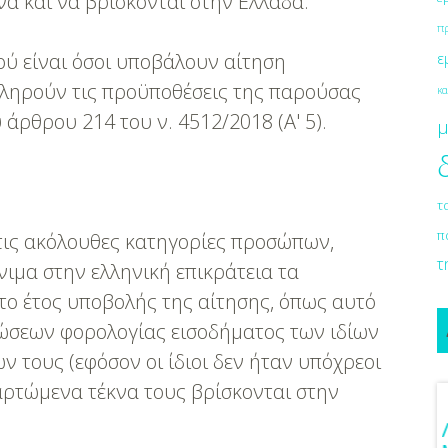
να και να βρίσκονται στην Ελλάδα.
π
ού είναι όσοι υποβάλουν αίτηση
ε
ληρούν τις προϋποθέσεις της παρούσας
κα
 άρθρου 214 του ν. 4512/2018 (Α' 5).
μ
τ
π
στις ακόλουθες κατηγορίες προσώπων,
τ
νιμα στην ελληνική επικράτεια τα
ό το έτος υποβολής της αίτησης, όπως αυτό
ώσεων φορολογίας εισοδήματος των ιδίων
 τους (εφόσον οι ίδιοι δεν ήταν υπόχρεοι
αρτώμενα τέκνα τους βρίσκονται στην
 Μουζουράκη &
Κόκκινο Κραγιόν Στο Γάμο