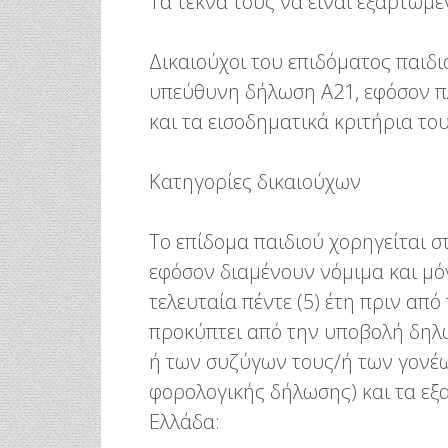
Τα τέκνα τους να είναι εξαρτώμε
Δικαιούχοι του επιδόματος παιδι
υπεύθυνη δήλωση Α21, εφόσον π
και τα εισοδηματικά κριτήρια του
Κατηγορίες δικαιούχων
Το επίδομα παιδιού χορηγείται 
εφόσον διαμένουν νόμιμα και μό
τελευταία πέντε (5) έτη πριν απ
προκύπτει από την υποβολή δηλ
ή των συζύγων τους/ή των γονέων
φορολογικής δήλωσης) και τα εξ
Ελλάδα:
αξίδι
Πρωτότυπες Ιδέες Για Νυφικό
Γάμος Πάνος