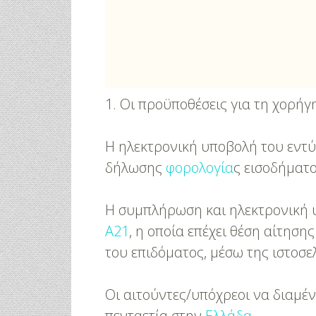
1. Οι προϋποθέσεις για τη χορήγ
Η ηλεκτρονική υποβολή του εντύ
δήλωσης
φορολογία
ς εισοδήματο
Η συμπλήρωση και ηλεκτρονική 
Α21
, η οποία επέχει θέση αίτησ
του επιδόματος, μέσω της ιστοσε
Οι αιτούντες/υπόχρεοι να διαμέν
πενταετία στην
Ελλάδα
.