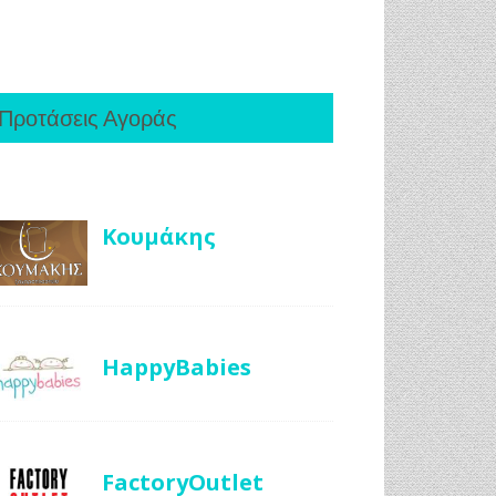
Προτάσεις Αγοράς
Κουμάκης
HappyBabies
FactoryOutlet