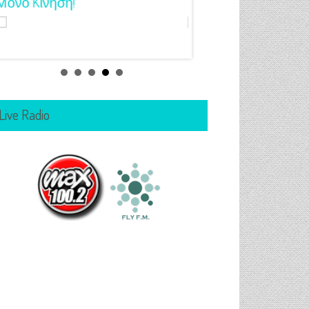
Μόνο Kίνηση!
Για Όλα Τα Γούστα!
Live Radio