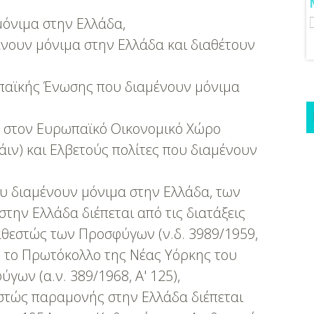
αρη - Έρχεται
ή Στην Αίγινα
μόνιμα στην Ελλάδα,
νουν μόνιμα στην Ελλάδα και διαθέτουν
παϊκής Ένωσης που διαμένουν μόνιμα
 στον Ευρωπαϊκό Οικονομικό Χώρο
άιν) και Ελβετούς πολίτες που διαμένουν
υ διαμένουν μόνιμα στην Ελλάδα, των
την Ελλάδα διέπεται από τις διατάξεις
αθεστώς των Προσφύγων (ν.δ. 3989/1959,
ό το Πρωτόκολλο της Νέας Υόρκης του
γων (α.ν. 389/1968, Α' 125),
εστώς παραμονής στην Ελλάδα διέπεται