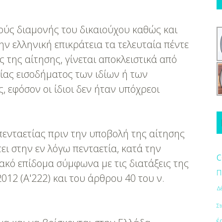
χούς διαμονής του δικαιούχου καθώς και
ν ελληνική επικράτεια τα τελευταία πέντε
ς της αίτησης, γίνεται αποκλειστικά από
ας εισοδήματος των ιδίων ή των
 εφόσον οι ίδιοι δεν ήταν υπόχρεοι
ενταετίας πριν την υποβολή της αίτησης
ι στην εν λόγω πενταετία, κατά την
c
ακό επίδομα σύμφωνα με τις διατάξεις της
Π
2012 (Α'222) και του άρθρου 40 του ν.
Δ
Στ
έ