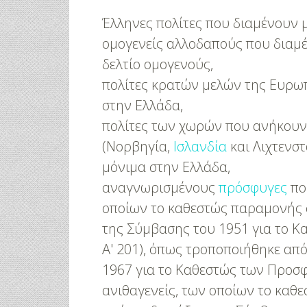
Μανικιούρ!
Μαριλού Κόζ
Υπερπαραγωγ
Έλληνες πολίτες που διαμένουν 
ομογενείς αλλοδαπούς που διαμέ
δελτίο ομογενούς,
πολίτες κρατών μελών της Ευρω
στην Ελλάδα,
πολίτες των χωρών που ανήκουν
(Νορβηγία,
Ισλανδία
και Λιχτενστ
μόνιμα στην Ελλάδα,
αναγνωρισμένους
πρόσφυγες
πο
οποίων το καθεστώς παραμονής σ
της Σύμβασης του 1951 για το Κ
Α' 201), όπως τροποποιήθηκε απ
1967 για το Καθεστώς των Προσφύ
ανιθαγενείς, των οποίων το καθ