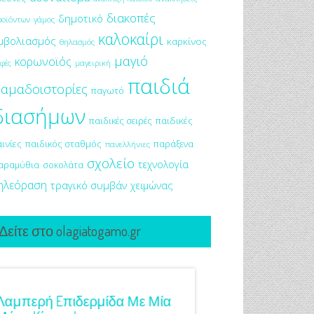
διακοπές
δημοτικό
ροϊόντων
γάμος
καλοκαίρι
μβολιασμός
καρκίνος
θηλασμός
μαγιό
κορωνοϊός
μαγειρική
φές
παιδιά
αμαδοιστορίες
παγωτό
διασήμων
παιδικές σειρές
παιδικές
αινίες
παιδικός σταθμός
παράξενα
πανελλήνιες
σχολείο
τεχνολογία
αραμύθια
σοκολάτα
ηλεόραση
τραγικό συμβάν
χειμώνας
Δείτε στο olagiatogamo.gr
Λαμπερή Eπιδερμίδα Με Μία
3 Προτάσεις Για Γαμ