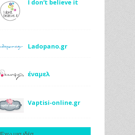
I don’t believe it
Ladopano.gr
έναμελ
Vaptisi-online.gr
Έχω μια ιδέα