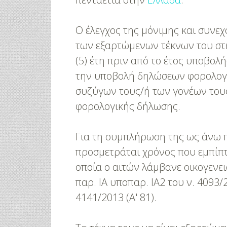
Ο έλεγχος της μόνιμης και συνε
των εξαρτώμενων τέκνων του στη
(5) έτη πριν από το έτος υποβολή
την υποβολή δηλώσεων φορολογί
συζύγων τους/ή των γονέων τους,
φορολογικής δήλωσης.
Για τη συμπλήρωση της ως άνω π
προσμετράται χρόνος που εμπίπτε
οποία ο αιτών λάμβανε οικογενει
παρ. ΙΑ υποπαρ. ΙΑ2 του ν. 4093/
4141/2013 (Α' 81).