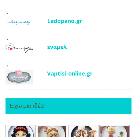
Ladopano.gr
έναμελ
Vaptisi-online.gr
Έχω μια ιδέα