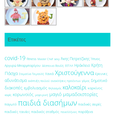
Ετικέτες
covid-19
Άκης Πετρετζίκης
fitness
Ύπνος
Master Chef
sexy
Κρήτη
Ηράκλειο
Αργυρώ Μπαρμπαρίγου
Δέσποινα Βανδή
ΕΕΤΑΑ
Χριστούγεννα
Πάσχα
έρευνες
Χανιά
Σταματίνα Τσιμτσιλή
αδυνάτισμα
δημοτικό
ανακλήσεις προϊόντων
γάμος
ανάπτυξη παιδιού
καλοκαίρι
διακοπές
εμβολιασμός
καρκίνος
θηλασμός
μαγιό
μαμαδοιστορίες
κορωνοϊός
μαγειρική
καφές
παιδιά διασήμων
παγωτό
παιδικές σειρές
παιδικές ταινίες
παιδικός σταθμός
παράξενα
πανελλήνιες