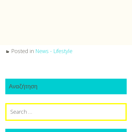
Posted in
News - Lifestyle
Post
Primary
navigation
Αναζήτηση
Sidebar
Search
for: