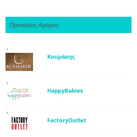
Προτάσεις Αγοράς
Κουμάκης
HappyBabies
FactoryOutlet