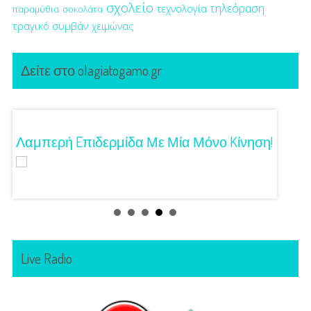
σχολείο
τηλεόραση
τεχνολογία
παραμύθια
σοκολάτα
τραγικό συμβάν
χειμώνας
Δείτε στο olagiatogamo.gr
Λαμπερή Eπιδερμίδα Με Μία Μόνο Kίνηση!
3 Προτ
Γούστ
Live Radio