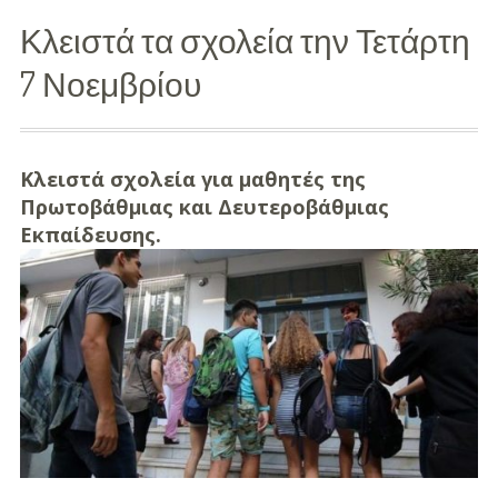
Κλειστά τα σχολεία την Τετάρτη
Διασκέδαση
7 Νοεμβρίου
Εκπαίδευση
Βάπτιση
Κλειστά σχολεία για μαθητές της
Οργάνωση
Πρωτοβάθμιας και Δευτεροβάθμιας
Βάπτισης
Εκπαίδευσης.
Διάσημες
Βαπτίσεις
Σπίτι
Παιδικό Δωμάτιο
Deco