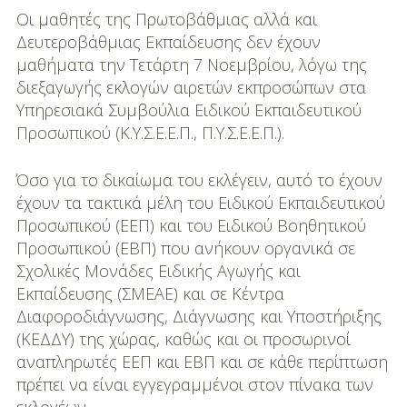
DIY
Οι μαθητές της Πρωτοβάθμιας αλλά και
Δευτεροβάθμιας Εκπαίδευσης δεν έχουν
Διατροφή-Συνταγές
μαθήματα την Τετάρτη 7 Νοεμβρίου, λόγω της
Συνταγές
διεξαγωγής εκλογών αιρετών εκπροσώπων στα
Υπηρεσιακά Συμβούλια Ειδικού Εκπαιδευτικού
Συμβουλές
Προσωπικού (Κ.Υ.Σ.Ε.Ε.Π., Π.Υ.Σ.Ε.Ε.Π.).
Διατροφής
Όσο για το δικαίωμα του εκλέγειν, αυτό το έχουν
Υγεία – Ψυχολογία
έχουν τα τακτικά μέλη του Ειδικού Εκπαιδευτικού
Προσωπικού (ΕΕΠ) και του Ειδικού Βοηθητικού
Προσωπικού (ΕΒΠ) που ανήκουν οργανικά σε
Σχολικές Μονάδες Ειδικής Αγωγής και
Εκπαίδευσης (ΣΜΕΑΕ) και σε Κέντρα
Διαφοροδιάγνωσης, Διάγνωσης και Υποστήριξης
(ΚΕΔΔΥ) της χώρας, καθώς και οι προσωρινοί
αναπληρωτές ΕΕΠ και ΕΒΠ και σε κάθε περίπτωση
πρέπει να είναι εγγεγραμμένοι στον πίνακα των