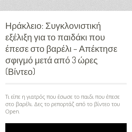
Διασκέδαση
Ηράκλειο: Συγκλονιστική
Εκπαίδευση
εξέλιξη για το παιδάκι που
Βάπτιση
έπεσε στο βαρέλι – Απέκτησε
Οργάνωση
σφιγμό μετά από 3 ώρες
Βάπτισης
(Βίντεο)
Διάσημες
Βαπτίσεις
Σπίτι
Τι είπε η γιατρός που έσωσε το παιδι που έπεσε
στο βαρέλι. Δες το ρεπορτάζ από το βίντεο του
Παιδικό Δωμάτιο
Open.
Deco