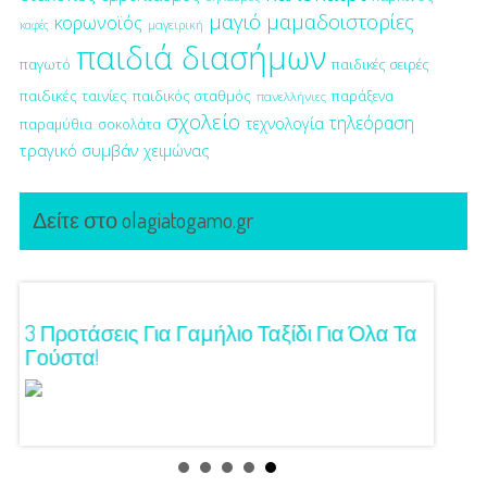
μαγιό
μαμαδοιστορίες
κορωνοϊός
μαγειρική
καφές
παιδιά διασήμων
παγωτό
παιδικές σειρές
παιδικές ταινίες
παιδικός σταθμός
παράξενα
πανελλήνιες
σχολείο
τηλεόραση
τεχνολογία
παραμύθια
σοκολάτα
τραγικό συμβάν
χειμώνας
Δείτε στο olagiatogamo.gr
ση!
3 Προτάσεις Για Γαμήλιο Ταξίδι Για Όλα Τα
Πρωτό
Γούστα!