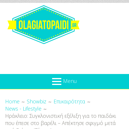
Skip
to
content
Olagiatopaidi.gr
Menu
Όλα
Breadcrumbs
What’s new
Home
Showbiz
Επικαιρότητα
Για
News - Lifestyle
Επικαιρότητα
το
Ηράκλειο: Συγκλονιστική εξέλιξη για το παιδάκι
Παιδί
Προσφορές
που έπεσε στο βαρέλι – Απέκτησε σφιγμό μετά