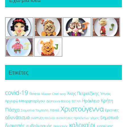
Ετικέτες
covid-19
Άκης Πετρετζίκης
fitness
Ύπνος
Master Chef
sexy
Κρήτη
Ηράκλειο
Αργυρώ Μπαρμπαρίγου
Δέσποινα Βανδή
ΕΕΤΑΑ
Χριστούγεννα
Πάσχα
έρευνες
Χανιά
Σταματίνα Τσιμτσιλή
αδυνάτισμα
δημοτικό
ανακλήσεις προϊόντων
γάμος
ανάπτυξη παιδιού
καλοκαίρι
διακοπές
εμβολιασμός
καρκίνος
θηλασμός