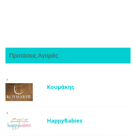
Προτάσεις Αγοράς
Κουμάκης
HappyBabies