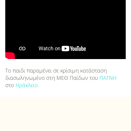
DIY
Διατροφή-Συνταγές
Συνταγές
Συμβουλές
Διατροφής
Υγεία – Ψυχολογία
To παιδι παραμένει σε κρίσιμη κατάσταση
διασωληνωμένο στη ΜΕΘ Παίδων του
ΠΑΓΝΗ
στο
Ηράκλειο
.