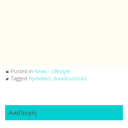
Posted in
News - Lifestyle
Tagged
Ηράκλειο
,
συγκλονιστικό
Post
Primary
navigation
Αναζήτηση
Sidebar