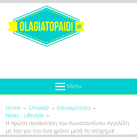
Skip
to
content
Olagiatopaidi.gr
Menu
Όλα
Breadcrumbs
What’s new
Home
Showbiz
Επικαιρότητα
Για
News - Lifestyle
Επικαιρότητα
το
Η πρώτη συνάντηση του Κωνσταντίνου Αγγελίδη
Παιδί
Προσφορές
με τον γιο του ένα χρόνο μετά το ατύχημα!