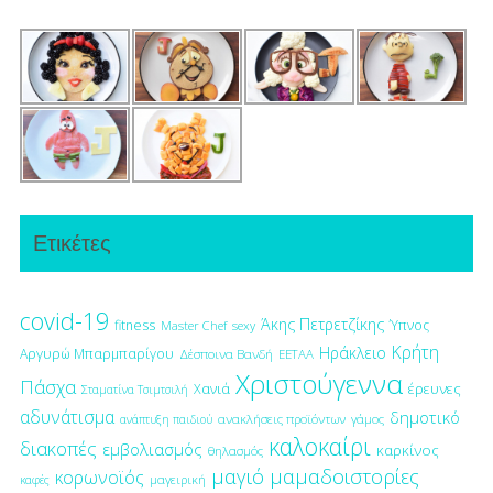
Ετικέτες
covid-19
Άκης Πετρετζίκης
fitness
Ύπνος
Master Chef
sexy
Κρήτη
Ηράκλειο
Αργυρώ Μπαρμπαρίγου
Δέσποινα Βανδή
ΕΕΤΑΑ
Χριστούγεννα
Πάσχα
έρευνες
Χανιά
Σταματίνα Τσιμτσιλή
αδυνάτισμα
δημοτικό
ανακλήσεις προϊόντων
γάμος
ανάπτυξη παιδιού
καλοκαίρι
διακοπές
εμβολιασμός
καρκίνος
θηλασμός
μαγιό
μαμαδοιστορίες
κορωνοϊός
μαγειρική
καφές