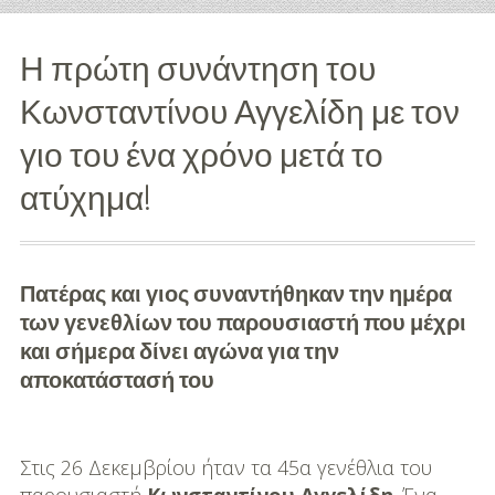
Διασκέδαση
Η πρώτη συνάντηση του
Εκπαίδευση
Κωνσταντίνου Αγγελίδη με τον
Βάπτιση
γιο του ένα χρόνο μετά το
ατύχημα!
Οργάνωση
Βάπτισης
Διάσημες
Πατέρας και γιος συναντήθηκαν την ημέρα
Βαπτίσεις
των γενεθλίων του παρουσιαστή που μέχρι
Σπίτι
και σήμερα δίνει αγώνα για την
αποκατάστασή του
Παιδικό Δωμάτιο
Deco
Στις 26 Δεκεμβρίου ήταν τα 45α γενέθλια του