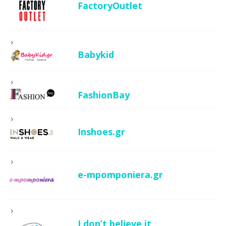
FactoryOutlet
Babykid
FashionBay
Inshoes.gr
e-mpomponiera.gr
I don’t believe it