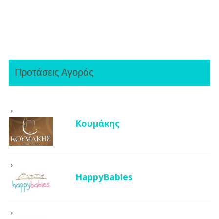
Προτάσεις Αγοράς
Κουμάκης
HappyBabies