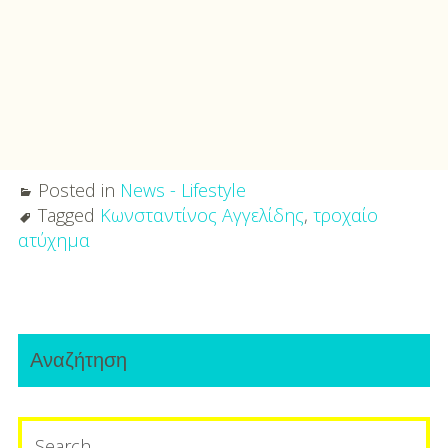
Posted in
News - Lifestyle
Tagged
Κωνσταντίνος Αγγελίδης
,
τροχαίο
ατύχημα
Post
Primary
navigation
Αναζήτηση
Sidebar
Search