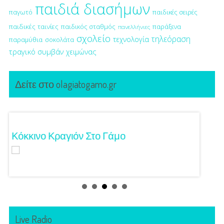
παιδιά διασήμων
παγωτό
παιδικές σειρές
παιδικές ταινίες
παιδικός σταθμός
παράξενα
πανελλήνιες
σχολείο
τηλεόραση
τεχνολογία
παραμύθια
σοκολάτα
τραγικό συμβάν
χειμώνας
Δείτε στο olagiatogamo.gr
Κόκκινο Κραγιόν Στο Γάμο
Λαμπε
Live Radio