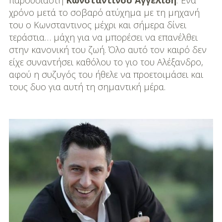
παρουσιαστή
Κωνσταντίνου Αγγελίδη
. Ένα
DIY
χρόνο μετά το σοβαρό ατύχημα με τη μηχανή
Διατροφή-Συνταγές
του ο Κωνσταντινος μέχρι και σήμερα δίνει
τεράστια… μάχη για να μπορέσει να επανέλθει
Συνταγές
στην κανονική του ζωή. Όλο αυτό τον καιρό δεν
είχε συναντήσει καθόλου το γιο του Αλέξανδρο,
Συμβουλές
αφού η συζυγός του ήθελε να προετοιμάσει και
Διατροφής
τους δυο για αυτή τη σημαντική μέρα.
Υγεία – Ψυχολογία