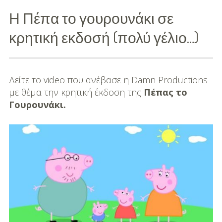
-
Η Πέπα το γουρουνάκι σε
Προτάσεις Αγοράς
κρητική εκδοσή (πολύ γέλιο…)
Family
Εγκυμοσύνη
Δείτε το video που ανέβασε η Damn Productions
Μαμά
με θέμα την κρητική έκδοση της
Πέπας το
Γουρουνάκι.
Μπαμπάς
Μωρό
Παιδί
Παιδικό Πάρτι
Παιδικό Παιχνίδι