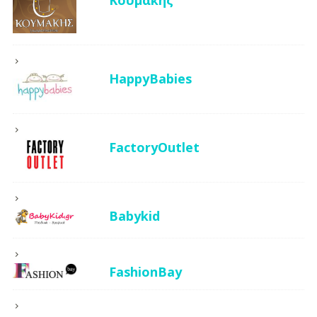
HappyBabies
FactoryOutlet
Babykid
FashionBay