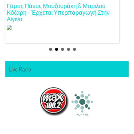
!
Γάμος Πάνος Μουζουράκη & Μαριλού
Κόκκι
Κόζαρη - Έρχεται Υπερπαραγωγή Στην
Αίγινα
Live Radio