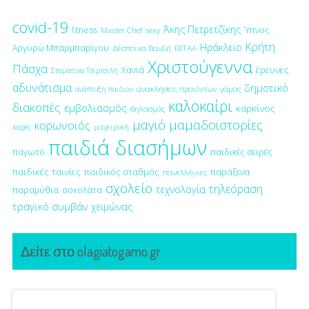
covid-19
Άκης Πετρετζίκης
fitness
Ύπνος
Master Chef
sexy
Κρήτη
Ηράκλειο
Αργυρώ Μπαρμπαρίγου
Δέσποινα Βανδή
ΕΕΤΑΑ
Χριστούγεννα
Πάσχα
έρευνες
Χανιά
Σταματίνα Τσιμτσιλή
αδυνάτισμα
δημοτικό
ανακλήσεις προϊόντων
γάμος
ανάπτυξη παιδιού
καλοκαίρι
διακοπές
εμβολιασμός
καρκίνος
θηλασμός
μαγιό
μαμαδοιστορίες
κορωνοϊός
μαγειρική
καφές
παιδιά διασήμων
παγωτό
παιδικές σειρές
παιδικές ταινίες
παιδικός σταθμός
παράξενα
πανελλήνιες
σχολείο
τηλεόραση
τεχνολογία
παραμύθια
σοκολάτα
τραγικό συμβάν
χειμώνας
Δείτε στο olagiatogamo.gr