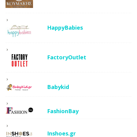
HappyBabies
FactoryOutlet
Babykid
FashionBay
Inshoes.gr