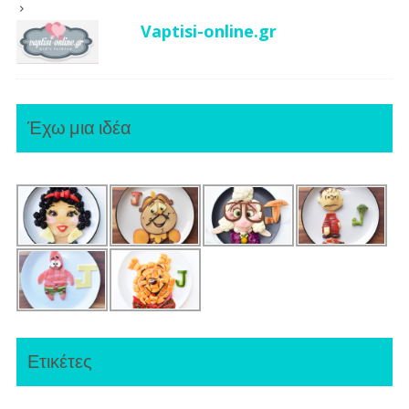
Vaptisi-online.gr
Έχω μια ιδέα
Ετικέτες