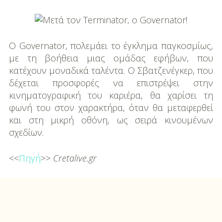
DIY
Διατροφή-Συνταγές
Ο Governator, πολεμάει το έγκλημα παγκοσμίως,
Συνταγές
με τη βοήθεια μιας ομάδας εφήβων, που
Συμβουλές
κατέχουν μοναδικά ταλέντα. Ο Σβατζενέγκερ, που
Διατροφής
δέχεται προσφορές να επιστρέψει στην
κινηματογραφική του καριέρα, θα χαρίσει τη
Υγεία – Ψυχολογία
φωνή του στον χαρακτήρα, όταν θα μεταφερθεί
και στη μικρή οθόνη, ως σειρά κινουμένων
σχεδίων.
<<
Πηγή
>>
Cretalive.gr