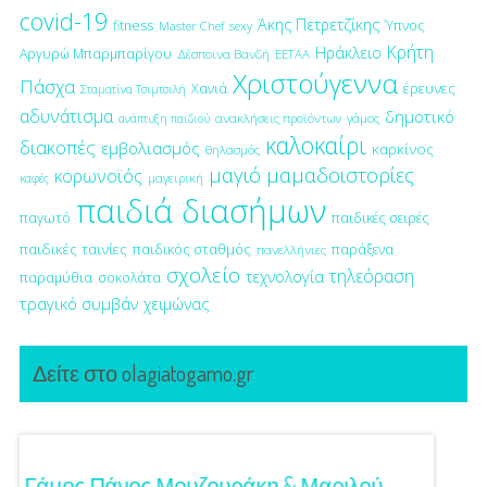
covid-19
Άκης Πετρετζίκης
fitness
Ύπνος
Master Chef
sexy
Κρήτη
Ηράκλειο
Αργυρώ Μπαρμπαρίγου
Δέσποινα Βανδή
ΕΕΤΑΑ
Χριστούγεννα
Πάσχα
έρευνες
Χανιά
Σταματίνα Τσιμτσιλή
αδυνάτισμα
δημοτικό
ανακλήσεις προϊόντων
γάμος
ανάπτυξη παιδιού
καλοκαίρι
διακοπές
εμβολιασμός
καρκίνος
θηλασμός
μαγιό
μαμαδοιστορίες
κορωνοϊός
μαγειρική
καφές
παιδιά διασήμων
παγωτό
παιδικές σειρές
παιδικές ταινίες
παιδικός σταθμός
παράξενα
πανελλήνιες
σχολείο
τηλεόραση
τεχνολογία
παραμύθια
σοκολάτα
τραγικό συμβάν
χειμώνας
Δείτε στο olagiatogamo.gr
!
Γάμος Πάνος Μουζουράκη & Μαριλού
Κόκκι