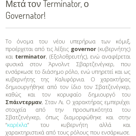
Μετά τον Terminator, ο
Διασκέδαση
Governator!
Εκπαίδευση
Βάπτιση
Το όνομα του νέου υπερήρωα των κόμιξ,
προέρχεται από τις λέξεις
governor
(κυβερνήτης)
Οργάνωση
και
terminator
, (Εξολοθρευτής), ενώ αναφέρεται
Βάπτισης
φυσικά στον Άρνολντ Σβαρτζενέγκερ, που
ενσάρκωσε το διάσημο ρόλο, ενώ υπηρετεί και ως
Διάσημες
κυβερνήτης της Καλιφόρνια. Ο χαρακτήρας
Βαπτίσεις
δημιουργήθηκε από τον ίδιο τον Σβατζενέγκερ,
καθώς και τον κορυφαίο δημιουργό του
Σπίτι
Σπάιντερμαν
, Σταν Λι. Ο χαρακτήρας εμπεριέχει
Παιδικό Δωμάτιο
στοιχεία από την προσωπικότητα του
Σβατζενέγκερ, όπως διαμορφώθηκε και στην
Deco
“
καρέκλα
” του κυβερνήτη αλλά και
χαρακτηριστικά από τους ρόλους που ενσάρκωσε.