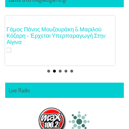
!
Γάμος Πάνος Μουζουράκη & Μαριλού
Κόκκι
Κόζαρη - Έρχεται Υπερπαραγωγή Στην
Αίγινα
Live Radio