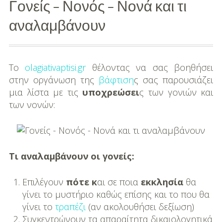
Γονείς – Νονός – Νονά και τι
Διασκέδαση
αναλαμβάνουν
Εκπαίδευση
Βάπτιση
To
olagiativaptisi.gr
θέλοντας να σας βοηθήσει
στην οργάνωση της
βάφτιση
ς σας παρουσιάζει
Οργάνωση
μια λίστα με τις
υποχρεώσει
ς των γονιών και
Βάπτισης
των νονών:
Διάσημες
Βαπτίσεις
Σπίτι
Τι αναλαμβάνουν οι γονείς:
Παιδικό Δωμάτιο
Επιλέγουν
πότε κ
αι σε ποια
εκκλησία
θα
γίνει το μυστήριο καθώς επίσης και το που θα
Deco
γίνει το
τραπέζι
(αν ακολουθήσει δεξίωση)
Συγκεντρώνουν τα απαραίτητα δικαιολογητικά