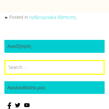
Posted in
Αρθρογραφία Βάπτισης
Post
Primary
navigation
Αναζήτηση
Sidebar
Search
for:
Ακολουθείστε μας