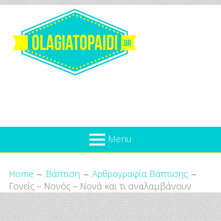
Skip
to
content
Olagiatopaidi.gr
Menu
Όλα
Breadcrumbs
What’s new
Home
Βάπτιση
Αρθρογραφία Βάπτισης
Για
Γονείς – Νονός – Νονά και τι αναλαμβάνουν
Επικαιρότητα
το
Παιδί
Προσφορές