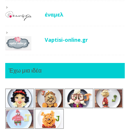
έναμελ
Vaptisi-online.gr
Έχω μια ιδέα