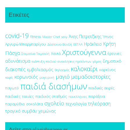
Ετικέτες
covid-19
Άκης Πετρετζίκης
fitness
Ύπνος
Master Chef
sexy
Κρήτη
Ηράκλειο
Αργυρώ Μπαρμπαρίγου
Δέσποινα Βανδή
ΕΕΤΑΑ
Χριστούγεννα
Πάσχα
έρευνες
Χανιά
Σταματίνα Τσιμτσιλή
αδυνάτισμα
δημοτικό
ανακλήσεις προϊόντων
γάμος
ανάπτυξη παιδιού
καλοκαίρι
διακοπές
εμβολιασμός
καρκίνος
θηλασμός
μαγιό
μαμαδοιστορίες
κορωνοϊός
μαγειρική
καφές
παιδιά διασήμων
παγωτό
παιδικές σειρές
παιδικές ταινίες
παιδικός σταθμός
παράξενα
πανελλήνιες
σχολείο
τηλεόραση
τεχνολογία
παραμύθια
σοκολάτα
τραγικό συμβάν
χειμώνας
Δείτε στο olagiatogamo.gr