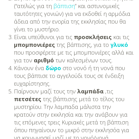
DIY
(“ατελώς για τη
βάπτιση
” και αστυνομικές
ταυτότητες γονιών) για να εκδοθεί η αρμόδια
Διατροφή-Συνταγές
άδεια από την ενορία της εκκλησίας που θα
γίνει το μυστήριο.
Συνταγές
Είναι υπεύθυνοι για τις
προσκλήσεις
και τις
Συμβουλές
μπομπονιέρες
της βάπτισης, για το
γλυκό
Διατροφής
που προσφέρετε με τις μπομπονιέρες αλλά και
για τον
αριθμό
των καλεσμένων τους.
Υγεία – Ψυχολογία
Κάνουν ένα
δώρο
στο νονό ή τη νονά που
τους βάπτισε το αγγελούδι τους σε ένδειξη
ευχαρίστησης.
Παίρνουν μαζί τους την
λαμπάδα
,τις
πετσέτες
της βάπτισης μετά το τέλος του
μυστηρίου. Την λαμπαδα μάλιστα την
κρατούν στην εκκλησία και την ανάβουν για
τις επόμενες τρεις Κυριακές μετά τη βάπτιση
όπου πηγαίνουν το μικρό στην εκκλησόα για
να κοινωνησεί μαζί με το νονό/νονά.