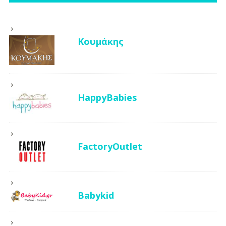
Κουμάκης
HappyBabies
FactoryOutlet
Babykid