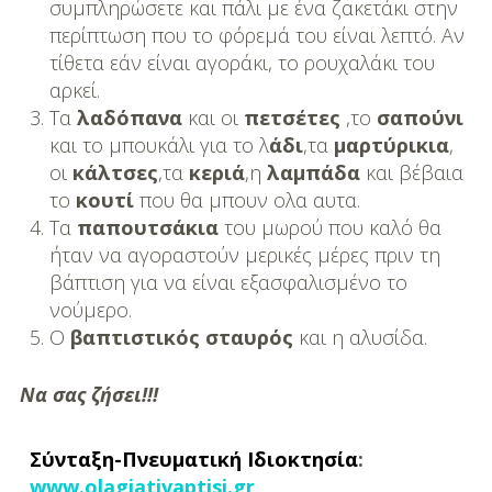
συμπληρώσετε και πάλι με ένα ζακετάκι στην
περίπτωση που το φόρεμά του είναι λεπτό. Αν
τίθετα εάν είναι αγοράκι, το ρουχαλάκι του
αρκεί.
Τα
λαδόπανα
και οι
πετσέτες
,το
σαπούνι
και το μπουκάλι για το λ
άδι
,τα
μαρτύρικια
,
οι
κάλτσες
,τα
κεριά
,η
λαμπάδα
και βέβαια
το
κουτί
που θα μπουν ολα αυτα.
Τα
παπουτσάκια
του μωρού που καλό θα
ήταν να αγοραστούν μερικές μέρες πριν τη
βάπτιση για να είναι εξασφαλισμένο το
νούμερο.
Ο
βαπτιστικός σταυρός
και η αλυσίδα.
Να σας ζήσει!!!
Σύνταξη-Πνευματική Ιδιοκτησία
:
www.olagiativaptisi.gr