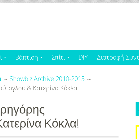
ί
Βάπτιση
Σπίτι
DIY
Διατροφή-Συντ
α
Showbiz Archive 2010-2015
ούτογλου & Κατερίνα Κόκλα!
 Γρηγόρης
ατερίνα Κόκλα!
S
f