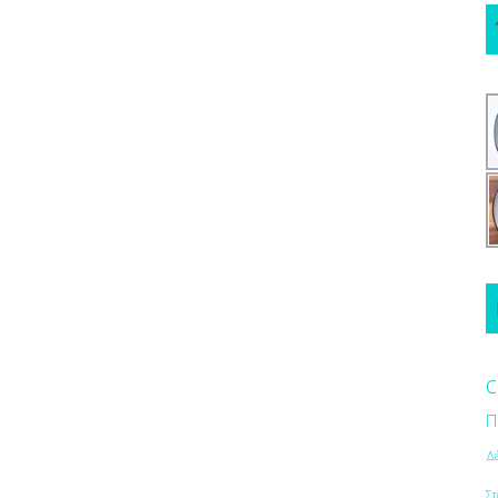
c
Π
Δ
Στ