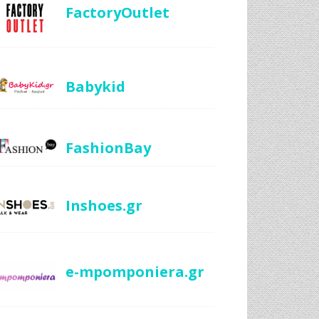
FactoryOutlet
Babykid
FashionBay
Inshoes.gr
e-mpomponiera.gr