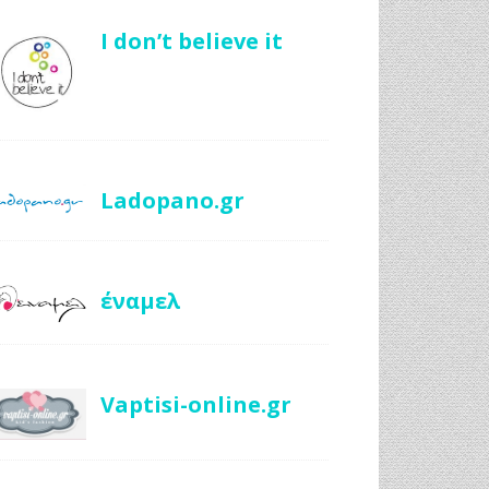
I don’t believe it
Ladopano.gr
έναμελ
Vaptisi-online.gr