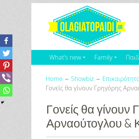
Skip
to
content
Olagiatopaidi.gr
Όλα
What’s new
Family
Παιδ
Για
Breadcrumbs
το
Home
Showbiz
Επικαιρότητ
Γονείς θα γίνουν Γρηγόρης Αρνα
Παιδί
-
Γονείς θα γίνουν
Αρναούτογλου & Κ