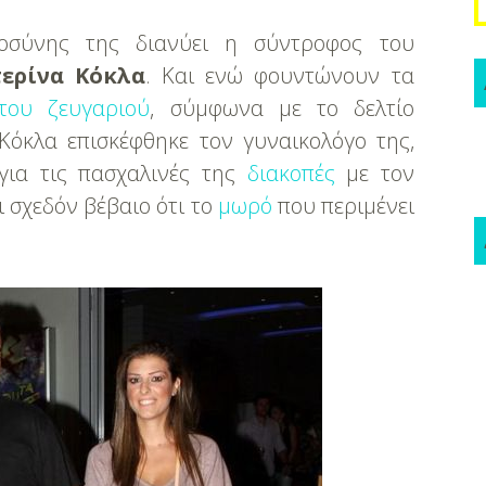
οσύνης της διανύει η σύντροφος του
τερίνα Κόκλα
. Και ενώ φουντώνουν τα
 του ζευγαριού
, σύμφωνα με το δελτίο
 Κόκλα επισκέφθηκε τον γυναικολόγο της,
 για τις πασχαλινές της
διακοπές
με τον
 σχεδόν βέβαιο ότι το
μωρό
που περιμένει