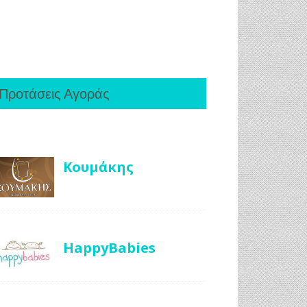
Προτάσεις Αγοράς
Κουμάκης
HappyBabies