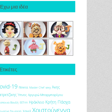
Έχω μια ιδέα
Ετικέτες
ovid-19
Άκης
fitness
Master Chef
sexy
ετρετζίκης
Ύπνος
Αργυρώ Μπαρμπαρίγου
Πάσχα
Κρήτη
Ηράκλειο
έσποινα Βανδή
ΕΕΤΑΑ
Χριστούγεννα
Χανιά
αματίνα Τσιμτσιλή