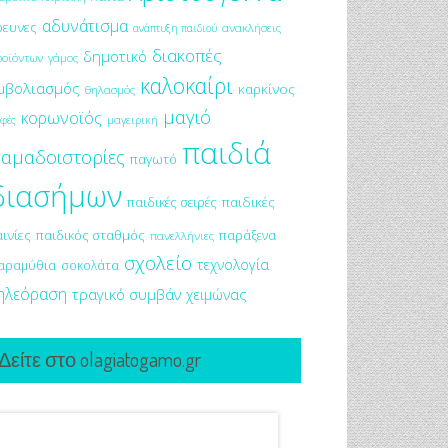
αδυνάτισμα
ρευνες
ανακλήσεις
ανάπτυξη παιδιού
διακοπές
δημοτικό
ροϊόντων
γάμος
καλοκαίρι
μβολιασμός
καρκίνος
θηλασμός
μαγιό
κορωνοϊός
μαγειρική
φές
παιδιά
αμαδοιστορίες
παγωτό
διασήμων
παιδικές σειρές
παιδικές
αινίες
παιδικός σταθμός
παράξενα
πανελλήνιες
σχολείο
τεχνολογία
αραμύθια
σοκολάτα
ηλεόραση
τραγικό συμβάν
χειμώνας
Δείτε στο olagiatogamo.gr