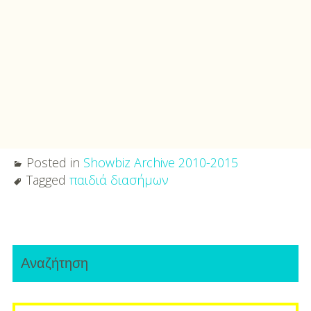
Posted in
Showbiz Archive 2010-2015
Tagged
παιδιά διασήμων
Post
Primary
navigation
Αναζήτηση
Sidebar
Search