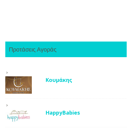
Προτάσεις Αγοράς
Κουμάκης
HappyBabies