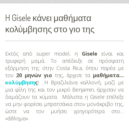
Διασκέδαση
H Gisele κάνει μαθήματα
Εκπαίδευση
κολύμβησης στο γιο της
Βάπτιση
Οργάνωση
Εκτός από super model, η
Gisele
είναι και
Βάπτισης
τρυφερή μαμά. Το απέδειξε σε πρόσφατη
εξόρμηση της στην Costa Rica, όπου παρέα με
Διάσημες
τον
20 μηνών γιο
της, άρχισε τα
μαθήματα…
Βαπτίσεις
κολύμβηση
ς
! Η Βραζιλιάνα καλλονή, μαζί με
μια φίλη της και τον μικρό Benjamin, άρχισαν να
Σπίτι
δαμάζουν τα κύματα. Μάλιστα η Gisele επέλεξε
Παιδικό Δωμάτιο
να μην φορέσει μπρατσάκια στον μονάκριβο της,
ώστε να τον μυήσει γρηγορότερα στο…
Deco
«άθλημα».