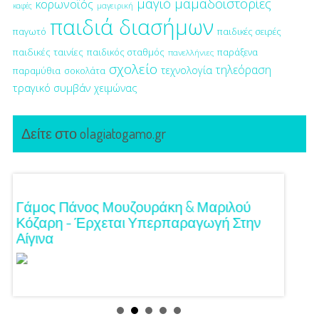
μαγιό
μαμαδοιστορίες
κορωνοϊός
μαγειρική
καφές
παιδιά διασήμων
παγωτό
παιδικές σειρές
παιδικές ταινίες
παιδικός σταθμός
παράξενα
πανελλήνιες
σχολείο
τηλεόραση
τεχνολογία
παραμύθια
σοκολάτα
τραγικό συμβάν
χειμώνας
Δείτε στο olagiatogamo.gr
!
Γάμος Πάνος Μουζουράκη & Μαριλού
Κόκκι
Κόζαρη - Έρχεται Υπερπαραγωγή Στην
Αίγινα