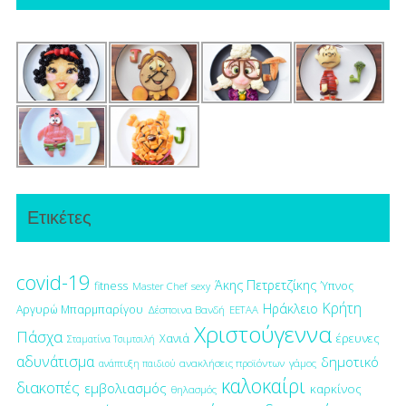
Ετικέτες
covid-19
Άκης Πετρετζίκης
fitness
Ύπνος
Master Chef
sexy
Κρήτη
Ηράκλειο
Αργυρώ Μπαρμπαρίγου
Δέσποινα Βανδή
ΕΕΤΑΑ
Χριστούγεννα
Πάσχα
έρευνες
Χανιά
Σταματίνα Τσιμτσιλή
αδυνάτισμα
δημοτικό
ανακλήσεις προϊόντων
γάμος
ανάπτυξη παιδιού
καλοκαίρι
διακοπές
εμβολιασμός
καρκίνος
θηλασμός