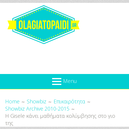
Skip
to
content
Olagiatopaidi.gr
Menu
Όλα
Breadcrumbs
What’s new
Home
Showbiz
Επικαιρότητα
Για
Showbiz Archive 2010-2015
Επικαιρότητα
το
H Gisele κάνει μαθήματα κολύμβησης στο γιο
Παιδί
Προσφορές
της