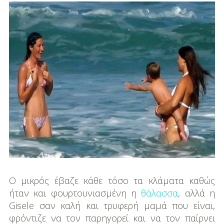
DIY
Διατροφή-Συνταγές
Συνταγές
Συμβουλές
Διατροφής
Υγεία – Ψυχολογία
Ο μικρός έβαζε κάθε τόσο τα κλάματα καθώς
ήταν και φουρτουνιασμένη η
θάλασσα
, αλλά η
Gisele σαν καλή και τρυφερή μαμά που είναι,
φρόντιζε να τον παρηγορεί και να τον παίρνει