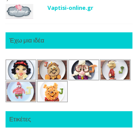
Vaptisi-online.gr
Έχω μια ιδέα
Ετικέτες