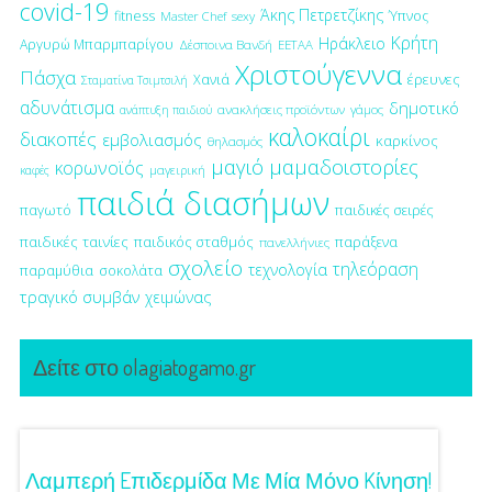
covid-19
Άκης Πετρετζίκης
fitness
Ύπνος
Master Chef
sexy
Κρήτη
Ηράκλειο
Αργυρώ Μπαρμπαρίγου
Δέσποινα Βανδή
ΕΕΤΑΑ
Χριστούγεννα
Πάσχα
έρευνες
Χανιά
Σταματίνα Τσιμτσιλή
αδυνάτισμα
δημοτικό
ανακλήσεις προϊόντων
γάμος
ανάπτυξη παιδιού
καλοκαίρι
διακοπές
εμβολιασμός
καρκίνος
θηλασμός
μαγιό
μαμαδοιστορίες
κορωνοϊός
μαγειρική
καφές
παιδιά διασήμων
παγωτό
παιδικές σειρές
παιδικές ταινίες
παιδικός σταθμός
παράξενα
πανελλήνιες
σχολείο
τηλεόραση
τεχνολογία
παραμύθια
σοκολάτα
τραγικό συμβάν
χειμώνας
Δείτε στο olagiatogamo.gr
Λαμπερή Eπιδερμίδα Με Μία Μόνο Kίνηση!
3 Προτ