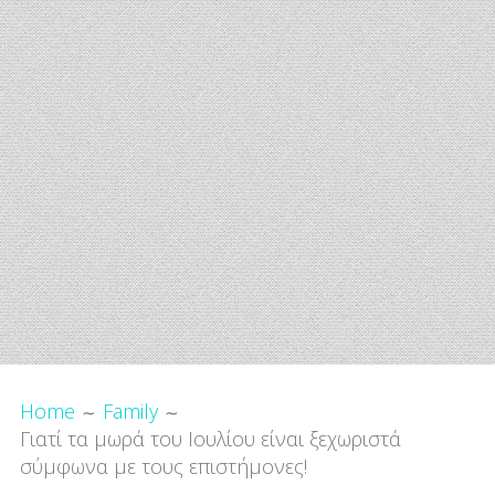
-
Προτάσεις Αγοράς
Family
Εγκυμοσύνη
Μαμά
Μπαμπάς
Μωρό
Παιδί
Breadcrumbs
Παιδικό Πάρτι
Home
Family
Παιδικό Παιχνίδι
Γιατί τα μωρά του Ιουλίου είναι ξεχωριστά
σύμφωνα με τους επιστήμονες!
Μουσική