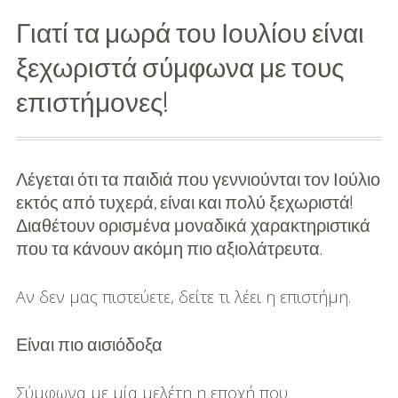
Γιατί τα μωρά του Ιουλίου είναι
Διασκέδαση
ξεχωριστά σύμφωνα με τους
Εκπαίδευση
επιστήμονες!
Βάπτιση
Οργάνωση
Βάπτισης
Λέγεται ότι τα παιδιά που γεννιούνται τον Ιούλιο
εκτός από τυχερά, είναι και πολύ ξεχωριστά!
Διάσημες
Διαθέτουν ορισμένα μοναδικά χαρακτηριστικά
Βαπτίσεις
που τα κάνουν ακόμη πιο αξιολάτρευτα.
Σπίτι
Αν δεν μας πιστεύετε, δείτε τι λέει η επιστήμη.
Παιδικό Δωμάτιο
Είναι πιο αισιόδοξα
Deco
Σύμφωνα με μία μελέτη η εποχή που