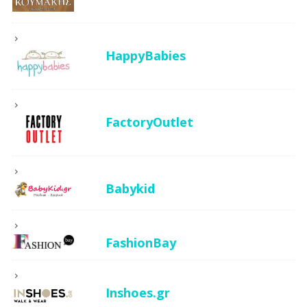
HappyBabies
FactoryOutlet
Babykid
FashionBay
Inshoes.gr