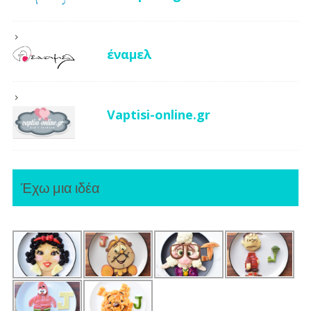
έναμελ
Vaptisi-online.gr
Έχω μια ιδέα