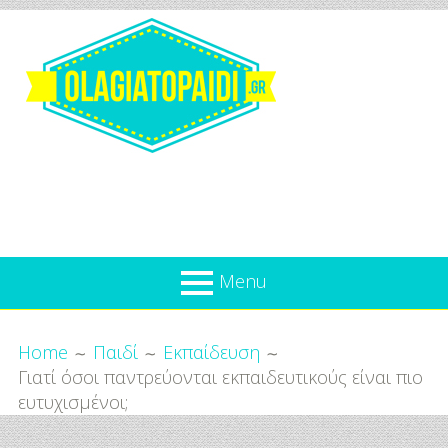
Skip
to
content
Olagiatopaidi.gr
Menu
Όλα
Breadcrumbs
What’s new
Home
Παιδί
Εκπαίδευση
Για
Γιατί όσοι παντρεύονται εκπαιδευτικούς είναι πιο
Επικαιρότητα
το
ευτυχισμένοι;
Παιδί
Προσφορές