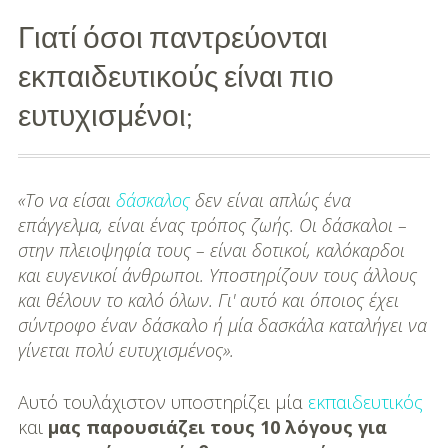
Γιατί όσοι παντρεύονται
Διασκέδαση
εκπαιδευτικούς είναι πιο
Εκπαίδευση
ευτυχισμένοι;
Βάπτιση
Οργάνωση
Βάπτισης
«Το να είσαι
δάσκαλος
δεν είναι απλώς ένα
επάγγελμα, είναι ένας τρόπος ζωής. Οι δάσκαλοι –
Διάσημες
στην πλειοψηφία τους – είναι δοτικοί, καλόκαρδοι
Βαπτίσεις
και ευγενικοί άνθρωποι. Υποστηρίζουν τους άλλους
και θέλουν το καλό όλων. Γι' αυτό και όποιος έχει
Σπίτι
σύντροφο έναν δάσκαλο ή μία δασκάλα καταλήγει να
γίνεται πολύ ευτυχισμένος».
Παιδικό Δωμάτιο
Αυτό τουλάχιστον υποστηρίζει μία
εκπαιδευτικός
Deco
και
μας παρουσιάζει τους 10 λόγους για