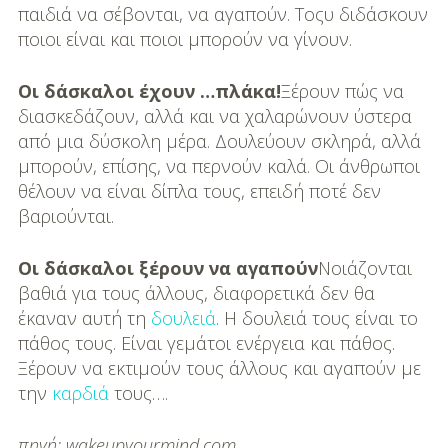
παιδιά να σέβονται, να αγαπούν. Τοςυ διδάσκουν
ποιοι είναι και ποιοι μπορούν να γίνουν.
Οι δάσκαλοι έχουν …πλάκα!
Ξέρουν πώς να
διασκεδάζουν, αλλά και να χαλαρώνουν ύστερα
από μια δύσκολη μέρα. Δουλεύουν σκληρά, αλλά
μπορούν, επίσης, να περνούν καλά. Οι άνθρωποι
θέλουν να είναι δίπλα τους, επειδή ποτέ δεν
βαριούνται.
Οι δάσκαλοι ξέρουν να αγαπούν
Νοιάζονται
βαθιά για τους άλλους, διαφορετικά δεν θα
έκαναν αυτή τη
δουλειά
. Η δουλειά τους είναι το
πάθος τους. Είναι γεμάτοι ενέργεια και πάθος.
Ξέρουν να εκτιμούν τους άλλους και αγαπούν με
την
καρδιά
τους….
πηγή: wakeupyourmind.com