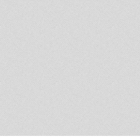
-
Προτάσεις Αγοράς
Family
Εγκυμοσύνη
Μαμά
Μπαμπάς
Μωρό
Παιδί
Παιδικό Πάρτι
Παιδικό Παιχνίδι
Μουσική