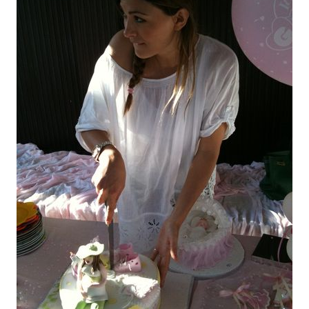
DIY
Διατροφή-Συνταγές
Συνταγές
Συμβουλές
Διατροφής
Υγεία – Ψυχολογία