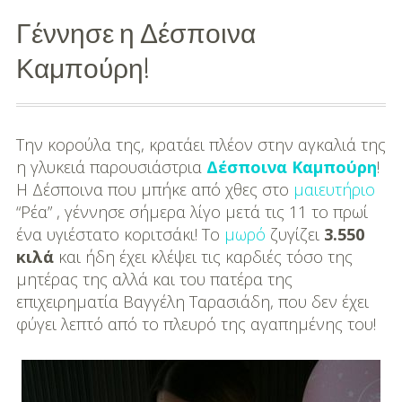
Γέννησε η Δέσποινα
Διασκέδαση
Καμπούρη!
Εκπαίδευση
Βάπτιση
Την κορούλα της, κρατάει πλέον στην αγκαλιά της
Οργάνωση
η γλυκειά παρουσιάστρια
Δέσποινα Καμπούρη
!
Βάπτισης
Η Δέσποινα που μπήκε από χθες στο
μαιευτήριο
“Ρέα” , γέννησε σήμερα λίγο μετά τις 11 το πρωί
Διάσημες
ένα υγιέστατο κοριτσάκι! Το
μωρό
ζυγίζει
3.550
Βαπτίσεις
κιλά
και ήδη έχει κλέψει τις καρδιές τόσο της
μητέρας της αλλά και του πατέρα της
Σπίτι
επιχειρηματία Βαγγέλη Ταρασιάδη, που δεν έχει
Παιδικό Δωμάτιο
φύγει λεπτό από το πλευρό της αγαπημένης του!
Deco