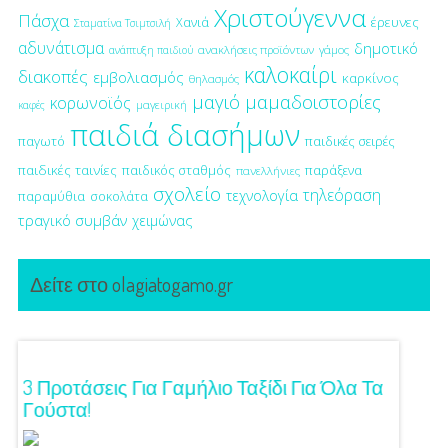
Χριστούγεννα
Πάσχα
έρευνες
Χανιά
Σταματίνα Τσιμτσιλή
αδυνάτισμα
δημοτικό
ανακλήσεις προϊόντων
γάμος
ανάπτυξη παιδιού
καλοκαίρι
διακοπές
εμβολιασμός
καρκίνος
θηλασμός
μαγιό
μαμαδοιστορίες
κορωνοϊός
μαγειρική
καφές
παιδιά διασήμων
παγωτό
παιδικές σειρές
παιδικές ταινίες
παιδικός σταθμός
παράξενα
πανελλήνιες
σχολείο
τηλεόραση
τεχνολογία
παραμύθια
σοκολάτα
τραγικό συμβάν
χειμώνας
Δείτε στο olagiatogamo.gr
ση!
3 Προτάσεις Για Γαμήλιο Ταξίδι Για Όλα Τα
Πρωτό
Γούστα!