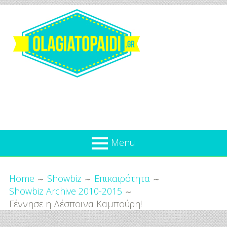
Skip
to
content
Olagiatopaidi.gr
Menu
Όλα
Breadcrumbs
What’s new
Home
Showbiz
Επικαιρότητα
Για
Showbiz Archive 2010-2015
Επικαιρότητα
το
Γέννησε η Δέσποινα Καμπούρη!
Παιδί
Προσφορές