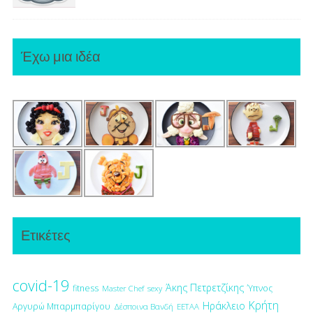
Έχω μια ιδέα
Ετικέτες
covid-19
Άκης Πετρετζίκης
fitness
Ύπνος
Master Chef
sexy
Κρήτη
Ηράκλειο
Αργυρώ Μπαρμπαρίγου
Δέσποινα Βανδή
ΕΕΤΑΑ