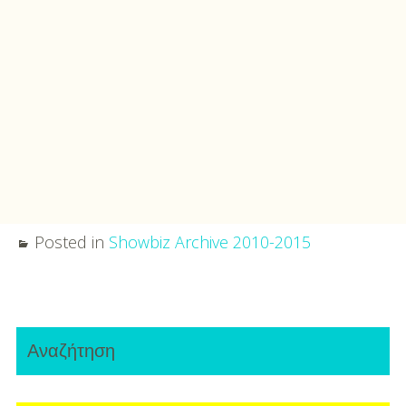
Posted in
Showbiz Archive 2010-2015
Post
Primary
navigation
Αναζήτηση
Sidebar