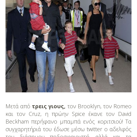
DIY
Διατροφή-Συνταγές
Συνταγές
Συμβουλές
Διατροφής
Υγεία – Ψυχολογία
Μετά από
τρεις γιους,
τον Brooklyn, τον Romeo
και τον Cruz, η πρώην Spice έκανε τον David
Beckham περήφανο μπαμπά ενός κοριτσιού! Τα
συγχαρητήριά του έδωσε μέσω twitter ο αδελφός
του διάσημου ποδοσφαιριστή, αλλά και τα