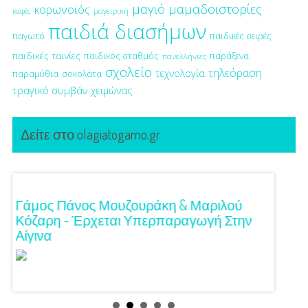
μαγιό
μαμαδοιστορίες
κορωνοϊός
μαγειρική
καφές
παιδιά διασήμων
παγωτό
παιδικές σειρές
παιδικές ταινίες
παιδικός σταθμός
παράξενα
πανελλήνιες
σχολείο
τηλεόραση
τεχνολογία
παραμύθια
σοκολάτα
τραγικό συμβάν
χειμώνας
Δείτε στο olagiatogamo.gr
!
Γάμος Πάνος Μουζουράκη & Μαριλού
Κόκκι
Κόζαρη - Έρχεται Υπερπαραγωγή Στην
Αίγινα