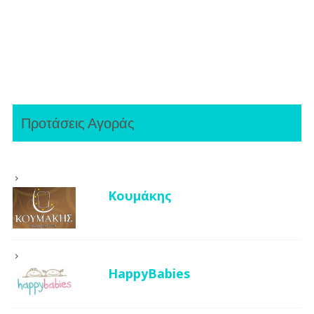
Προτάσεις Αγοράς
Κουμάκης
HappyBabies