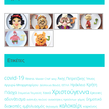
Ετικέτες
covid-19
Άκης Πετρετζίκης
fitness
Ύπνος
Master Chef
sexy
Κρήτη
Ηράκλειο
Αργυρώ Μπαρμπαρίγου
Δέσποινα Βανδή
ΕΕΤΑΑ
Χριστούγεννα
Πάσχα
έρευνες
Χανιά
Σταματίνα Τσιμτσιλή
αδυνάτισμα
δημοτικό
ανακλήσεις προϊόντων
γάμος
ανάπτυξη παιδιού
καλοκαίρι
διακοπές
εμβολιασμός
καρκίνος
θηλασμός