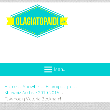
Skip
to
content
Olagiatopaidi.gr
Menu
Όλα
Breadcrumbs
What’s new
Home
Showbiz
Επικαιρότητα
Για
Showbiz Archive 2010-2015
Επικαιρότητα
το
Γέννησε η Victoria Beckham!
Παιδί
Προσφορές