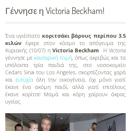
Γέννησε η Victoria Beckham!
Διασκέδαση
Εκπαίδευση
Ένα υγιέστατο
κοριτσάκι βάρους περίπου 3.5
Βάπτιση
κιλών
έφερε στον κόσμο το απόγευμα της
Οργάνωση
Κυριακής (10/07) η
Victoria Beckham
. H Victoria
Βάπτισης
γέννησε με
καισαρική τομή
, όπως ακριβώς και τα
υπόλοιπα τρία παιδιά της, στο νοσοκομείο
Διάσημες
Cedars Sinai του Los Angeles, σκορπίζοντας χαρά
Βαπτίσεις
και
ευτυχία
όλη την οικογένεια, όχι μόνο γιατί
έκανε ένα ακόμη παιδί, αλλά γιατί επιτέλους
Σπίτι
έκανε κορίτσι! Μαμά και κόρη χαίρουν άκρας
υγείας.
Παιδικό Δωμάτιο
Deco