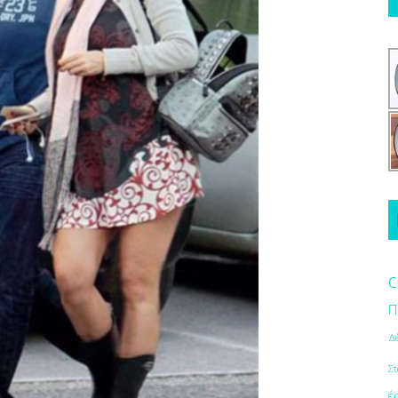
c
Π
Δ
Στ
έ