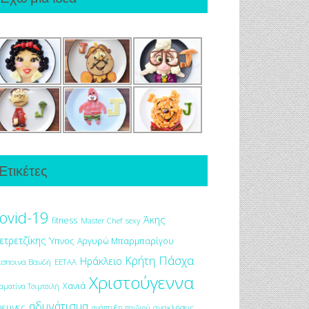
Ετικέτες
ovid-19
Άκης
fitness
Master Chef
sexy
ετρετζίκης
Ύπνος
Αργυρώ Μπαρμπαρίγου
Πάσχα
Κρήτη
Ηράκλειο
έσποινα Βανδή
ΕΕΤΑΑ
Χριστούγεννα
Χανιά
αματίνα Τσιμτσιλή
αδυνάτισμα
ρευνες
ανακλήσεις
ανάπτυξη παιδιού