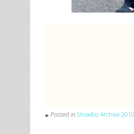
Posted in
Showbiz Archive 201
φικό
Γάμος Πάνος Μουζουράκη &
Κόκκινο Κραγ