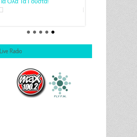
Για Όλα Τα Γούστα!
Μανικιούρ!
Live Radio