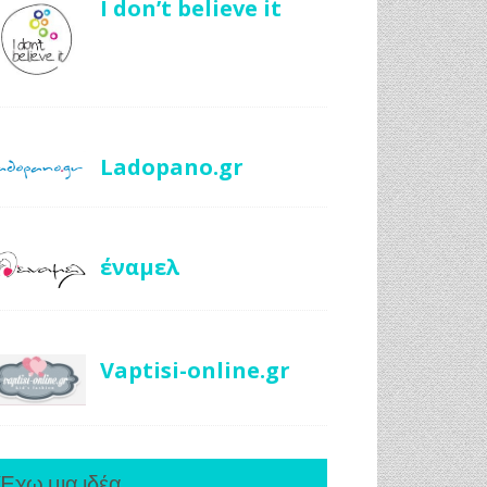
I don’t believe it
Ladopano.gr
έναμελ
Vaptisi-online.gr
Έχω μια ιδέα