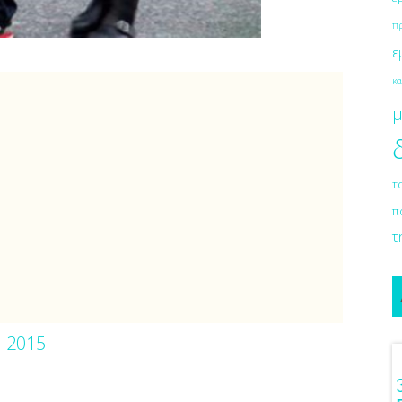
π
ε
κα
μ
τ
π
τ
0-2015
ιόν Στο Γάμο
Λαμπερή Eπιδερμίδα Με Μία