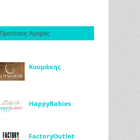
Προτάσεις Αγοράς
Κουμάκης
HappyBabies
FactoryOutlet