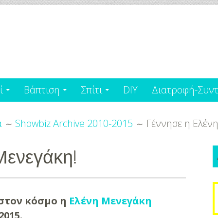
ί
Βάπτιση
Σπίτι
DIY
Διατροφή-Συντ
α
Showbiz Archive 2010-2015
Γέννησε η Ελέν
Μενεγάκη!
S
 στον κόσμο η
Ελένη Μενεγάκη
f
2015.