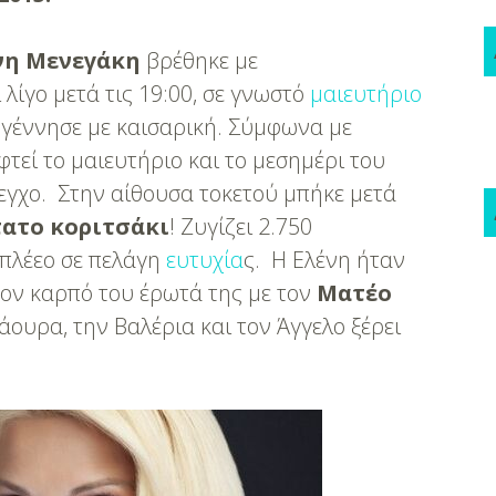
νη Μενεγάκη
βρέθηκε με
λίγο μετά τις 19:00, σε γνωστό
μαιευτήριο
 γέννησε με καισαρική. Σύμφωνα με
φτεί το μαιευτήριο και το μεσημέρι του
εγχο. Στην αίθουσα τοκετού μπήκε μετά
ατο κοριτσάκι
! Ζυγίζει 2.750
 πλέεο σε πελάγη
ευτυχία
ς. Η Ελένη ήταν
τον καρπό του έρωτά της με τον
Ματέο
ουρα, την Βαλέρια και τον Άγγελο ξέρει