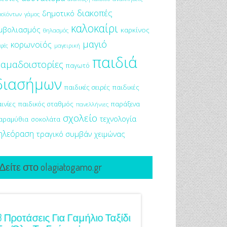
διακοπές
δημοτικό
ροϊόντων
γάμος
καλοκαίρι
μβολιασμός
καρκίνος
θηλασμός
μαγιό
κορωνοϊός
μαγειρική
φές
παιδιά
αμαδοιστορίες
παγωτό
διασήμων
παιδικές σειρές
παιδικές
αινίες
παιδικός σταθμός
παράξενα
πανελλήνιες
σχολείο
τεχνολογία
αραμύθια
σοκολάτα
ηλεόραση
τραγικό συμβάν
χειμώνας
Δείτε στο olagiatogamo.gr
3 Προτάσεις Για Γαμήλιο Ταξίδι
Πρωτότυπες Ιδέες Γ