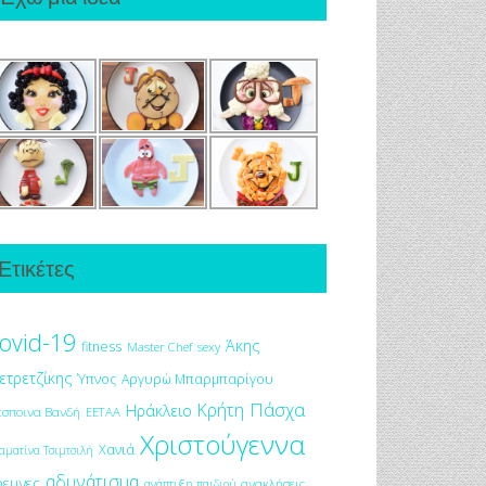
Ετικέτες
ovid-19
Άκης
fitness
Master Chef
sexy
ετρετζίκης
Ύπνος
Αργυρώ Μπαρμπαρίγου
Πάσχα
Κρήτη
Ηράκλειο
έσποινα Βανδή
ΕΕΤΑΑ
Χριστούγεννα
Χανιά
αματίνα Τσιμτσιλή
αδυνάτισμα
ρευνες
ανακλήσεις
ανάπτυξη παιδιού