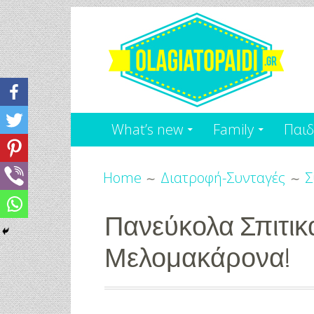
Skip
to
content
Olagiatopaidi.gr
Όλα
What’s new
Family
Παιδ
Για
Breadcrumbs
το
Home
Διατροφή-Συνταγές
Σ
Παιδί
Πανεύκολα Σπιτικ
-
Μελομακάρονα!