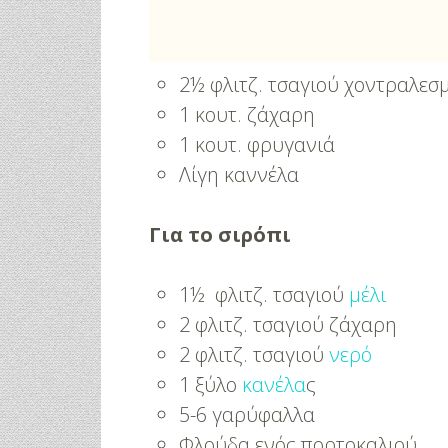
2½ φλιτζ. τσαγιού χοντραλεσ
1 κουτ. ζάχαρη
1 κουτ. φρυγανιά
Λίγη καννέλα
Για το σιρόπι
1½ φλιτζ. τσαγιού
μέλι
2 φλιτζ. τσαγιού ζάχαρη
2 φλιτζ. τσαγιού
νερό
1 ξύλο
κανέλα
ς
5-6 γαρύφαλλα
Φλούδα ενός πορτοκαλιού