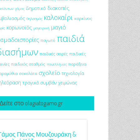
διακοπές
δημοτικό
ροϊόντων
γάμος
καλοκαίρι
μβολιασμός
καρκίνος
θηλασμός
μαγιό
κορωνοϊός
μαγειρική
φές
παιδιά
αμαδοιστορίες
παγωτό
διασήμων
παιδικές σειρές
παιδικές
αινίες
παιδικός σταθμός
παράξενα
πανελλήνιες
σχολείο
τεχνολογία
αραμύθια
σοκολάτα
ηλεόραση
τραγικό συμβάν
χειμώνας
Δείτε στο olagiatogamo.gr
Γάμος Πάνος Μουζουράκη &
Κόκκινο Κραγιόν Στ