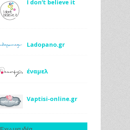
I don’t believe it
Ladopano.gr
έναμελ
Vaptisi-online.gr
Έχω μια ιδέα