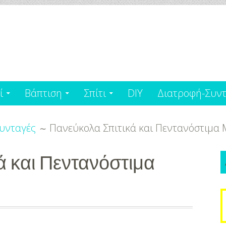
ί
Βάπτιση
Σπίτι
DIY
Διατροφή-Συντ
υνταγές
Πανεύκολα Σπιτικά και Πεντανόστιμα
ά και Πεντανόστιμα
S
f