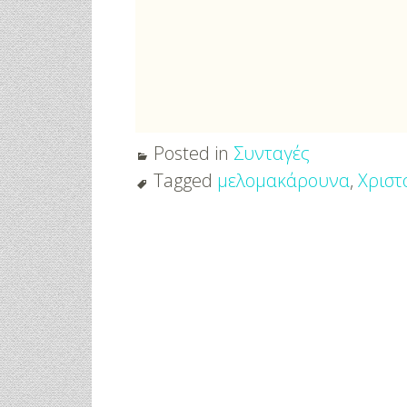
Για Όλα Τα Γ
Posted in
Συνταγές
Tagged
μελομακάρουνα
,
Χριστ
Post
navigation