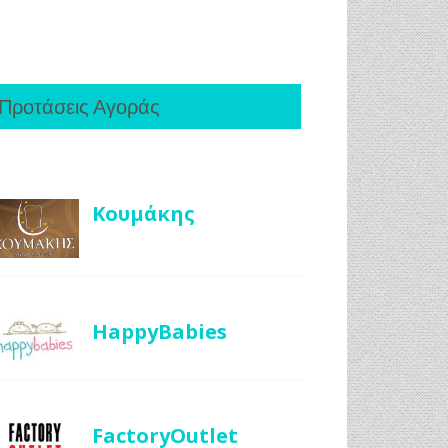
Προτάσεις Αγοράς
Κουμάκης
HappyBabies
FactoryOutlet