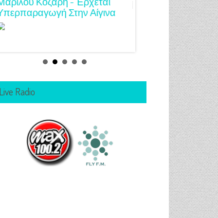
Μαριλού Κόζαρη - Έρχεται
Υπερπαραγωγή Στην Αίγινα
Live Radio