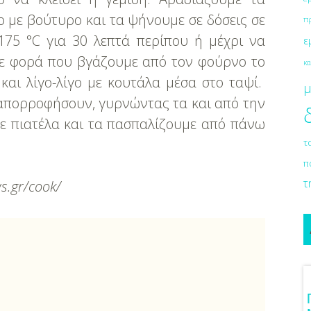
 με βούτυρο και τα ψήνουμε σε δόσεις σε
π
75 °C για 30 λεπτά περίπου ή μέχρι να
ε
θε φορά που βγάζουμε από τον φούρνο το
κα
 και λίγο-λίγο με κουτάλα μέσα στο ταψί.
μ
απορροφήσουν, γυρνώντας τα και από την
ε πιατέλα και τα πασπαλίζουμε από πάνω
τ
π
τ
s.gr/cook/
ια Γαμήλιο Ταξίδι
Πρωτότυπες Ιδέες Για Νυφικό