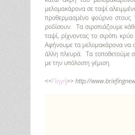
μελομακάρονα σε ταψί αλειμμένο
προθερμασμένο φούρνο στους 1
ροδίσουν. Τα σιροπιάζουμε κά
ταψί, ρίχνοντας το σιρόπι κρύο
Αφήνουμε τα μελομακάρονα να 
άλλη πλευρά. Τα τοποθετούμε σ
με την υπόλοιπη γέμιση.
<<
Πηγή
>>
http://www.briefingnew
3 Προτάσεις Γ