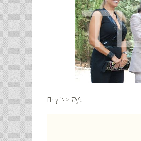
Πηγή
>>
Tlife
φικό
Γάμος Πάνος Μουζουράκη &
Κόκκινο Κραγ