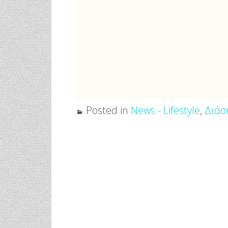
Μαριλού Κόζαρη - Έρχεται
Υπερπαραγωγή Στην Αίγινα
Posted in
News - Lifestyle
,
Διάσ
Post
navigation