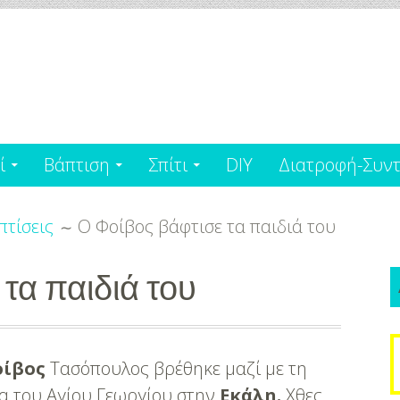
ί
Βάπτιση
Σπίτι
DIY
Διατροφή-Συντ
πτίσεις
Ο Φοίβος βάφτισε τα παιδιά του
τα παιδιά του
S
οίβος
Τασόπουλος βρέθηκε μαζί με τη
f
ία του Αγίου Γεωργίου στην
Εκάλη.
Χθες