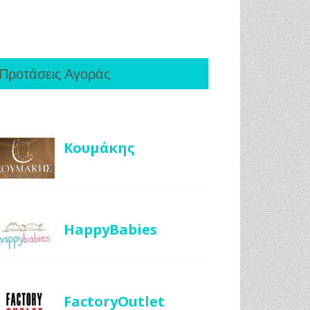
Προτάσεις Αγοράς
Κουμάκης
HappyBabies
FactoryOutlet