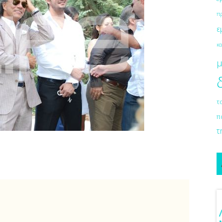
π
ε
κα
μ
τ
π
τ
ιόν Στο Γάμο
Λαμπερή Eπιδερμίδα Με Μία