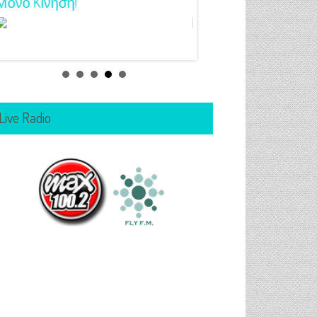
Για Όλα Τα Γούστα!
Μανικιούρ!
Live Radio