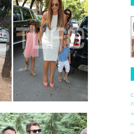
c
Π
Δ
Στ
έ