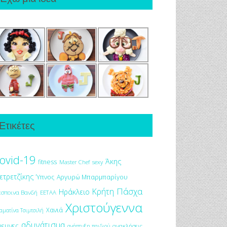
Ετικέτες
ovid-19
Άκης
fitness
Master Chef
sexy
ετρετζίκης
Ύπνος
Αργυρώ Μπαρμπαρίγου
Πάσχα
Κρήτη
Ηράκλειο
έσποινα Βανδή
ΕΕΤΑΑ
Χριστούγεννα
Χανιά
αματίνα Τσιμτσιλή
αδυνάτισμα
ρευνες
ανακλήσεις
ανάπτυξη παιδιού