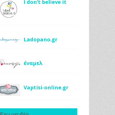
I don’t believe it
Ladopano.gr
έναμελ
Vaptisi-online.gr
Έχω μια ιδέα