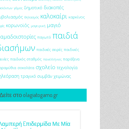
διακοπές
δημοτικό
ροϊόντων
γάμος
καλοκαίρι
μβολιασμός
καρκίνος
θηλασμός
μαγιό
κορωνοϊός
μαγειρική
φές
παιδιά
αμαδοιστορίες
παγωτό
διασήμων
παιδικές σειρές
παιδικές
αινίες
παιδικός σταθμός
παράξενα
πανελλήνιες
σχολείο
τεχνολογία
αραμύθια
σοκολάτα
ηλεόραση
τραγικό συμβάν
χειμώνας
Δείτε στο olagiatogamo.gr
3 Προτάσεις Για Γαμήλιο Ταξίδι
Πρωτότυπες Ιδέες Γ