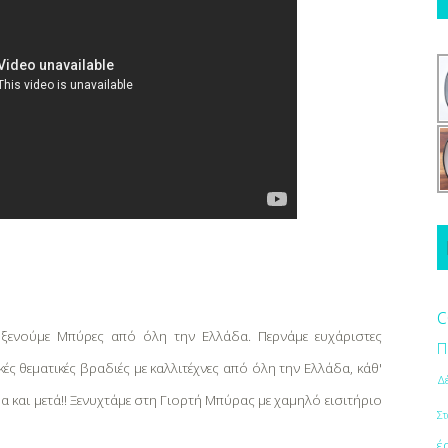
c
οξενούμε Μπύρες από όλη την Ελλάδα. Περνάμε ευχάριστες
Π
κές θεματικές βραδιές με καλλιτέχνες από όλη την Ελλάδα, κάθ'
Δ
 και μετά!! Ξενυχτάμε στη Γιορτή Μπύρας με χαμηλό εισιτήριο
Στ
έ