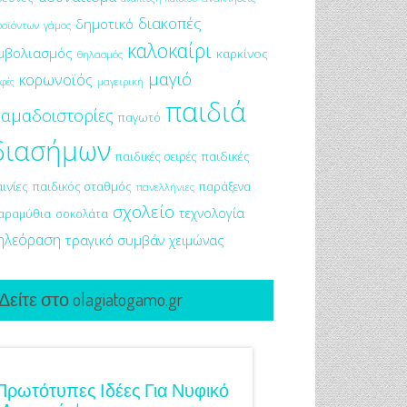
διακοπές
δημοτικό
ροϊόντων
γάμος
καλοκαίρι
μβολιασμός
καρκίνος
θηλασμός
μαγιό
κορωνοϊός
μαγειρική
φές
παιδιά
αμαδοιστορίες
παγωτό
διασήμων
παιδικές σειρές
παιδικές
αινίες
παιδικός σταθμός
παράξενα
πανελλήνιες
σχολείο
τεχνολογία
αραμύθια
σοκολάτα
ηλεόραση
τραγικό συμβάν
χειμώνας
Δείτε στο olagiatogamo.gr
Πρωτότυπες Ιδέες Για Νυφικό
Γάμος Πάνος Μουζ