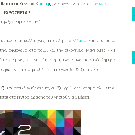
Εκθεσιακό Κέντρο
Κρήτη
ς
,
διοργανώνεται στο
Ηράκλειο
 η
EXPO
CRETA!
!
 την ξεκινάμε όλοι μαζί!!
Συναυλίες με καλλιτέχνες από όλη την
Ελλάδα
, Επιμορφωτικά
ης, αφιέρωμα στο παιδί και την οικογένεια, Μαγειρικές, 4
x
4
Αυτοκινήτων, και για 1η φορά, ένα συναρπαστικό 2ήμερο
μορφωμένη πίστα, με αθλητές από Ελλάδα & εξωτερικό.
Κ),
εσωτερικά & εξωτερικά, γεμίζει χρώματα, κόσμο όλων των
έπεται στο κέντρο δράσης του νησιού για 6 μέρες!!