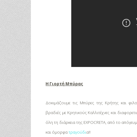
Η Γιορτή Μπύρας
Δοκιμάζουμε τις Μπύρες της Κρήτης και φιλ
βραδιές με Κρητικούς Καλλιτέχνες και διαφορετι
όλη τη διάρκεια της
EXPO
CRETA,
από το απόγευμα
και όμορφα
τραγούδι
α!!