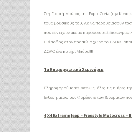
Στη Γιορτή Μπύρας της Expo Creta (την Κυριακή
τους μουσικούς του, για να παρουσιάσουν τραγ
που δεν έχουν ακόμα παρουσιαστεί δισκογραφικ
Η είσοδος στον προάυλιο χώρο του ΔΕΚΚ, όπο
ΔΩΡΟ ένα ποτήρι Μπύρα!!!!
Τα Επιμορφωτικά Σεμινάρια
Πληροφορούμαστε εκτενώς, όλες τις ημέρες τη
Έκθεση,
μέσω των Φορέων & των Ιδρυμάτων πο
4
Χ
4 Extreme Jeep – Freestyle Motocross –