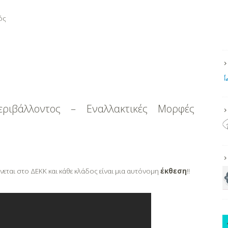
ός
εριβάλλοντος – Εναλλακτικές Μορφές
εται στο ΔΕΚΚ και κάθε κλάδος είναι μια αυτόνομη
έκθεση
!!