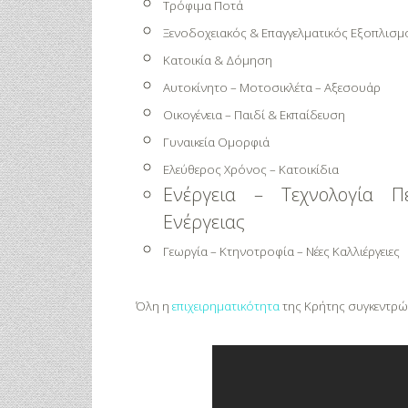
Τρόφιμα Ποτά
Ξενοδοχειακός & Επαγγελματικός Εξοπλισμ
Κατοικία & Δόμηση
Αυτοκίνητο – Μοτοσικλέτα – Αξεσουάρ
Οικογένεια – Παιδί & Εκπαίδευση
Γυναικεία Ομορφιά
Ελεύθερος Χρόνος – Κατοικίδια
Ενέργεια – Τεχνολογία Π
Ενέργειας
Γεωργία – Κτηνοτροφία – Νέες Καλλιέργειες
Όλη η
επιχειρηματικότητα
της Κρήτης συγκεντρών