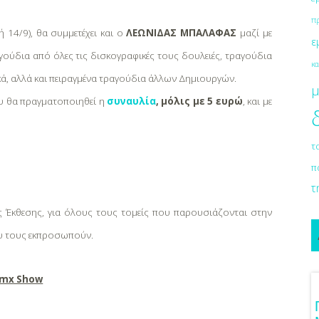
π
 14/9), θα συμμετέχει και ο
ΛΕΩΝΙΔΑΣ ΜΠΑΛΑΦΑΣ
μαζί με
ε
ούδια από όλες τις δισκογραφικές τους δουλειές, τραγούδια
κα
ά, αλλά και πειραγμένα τραγούδια άλλων Δημιουργών.
μ
υ θα πραγματοποιηθεί η
συναυλία
, μόλις με 5 ευρώ
, και με
τ
π
τ
ς Έκθεσης, για όλους τους τομείς που παρουσιάζονται στην
υ τους εκπροσωπούν.
 Bmx Show
3 Προτάσεις Για Γαμήλιο Ταξίδι