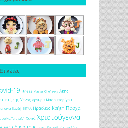
Ετικέτες
ovid-19
Άκης
fitness
Master Chef
sexy
ετρετζίκης
Ύπνος
Αργυρώ Μπαρμπαρίγου
Πάσχα
Κρήτη
Ηράκλειο
έσποινα Βανδή
ΕΕΤΑΑ
Χριστούγεννα
Χανιά
αματίνα Τσιμτσιλή
αδυνάτισμα
ρευνες
ανακλήσεις
ανάπτυξη παιδιού