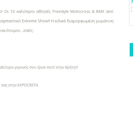
Για Όλα Τα Γούστα!
νο! Οι 10 καλύτεροι αθλητές
Freestyle
Motocross
&
BMX
από
υναρπαστικό
Extreme
Show
!! Η ειδικά διαμορφωμένη χωμάτινη
είναι έτοιμοι….εσείς;
λύτερο γεγονός που έγινε ποτέ στην Κρήτη!!
η σας στην EXPOCRETA.
a