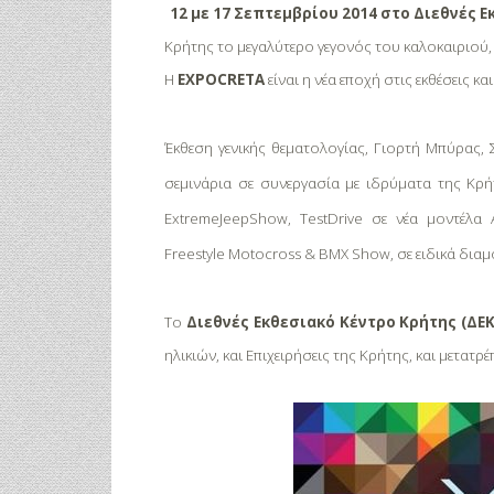
12 με 17 Σεπτεμβρίου 2014 στο Διεθνές 
Κρήτης το μεγαλύτερο γεγονός του καλοκαιριού,
Η
EXPO
CRETA
είναι η νέα εποχή στις εκθέσεις και
Έκθεση γενικής θεματολογίας, Γιορτή Μπύρας, 
σεμινάρια σε συνεργασία με ιδρύματα της Κρήτ
Extreme
Jeep
Show
,
Test
Drive
σε νέα μοντέλα 
Freestyle
Motocross
&
BMX
Show,
σε ειδικά δια
Το
Διεθνές Εκθεσιακό Κέντρο Κρήτης (ΔΕΚ
ηλικιών, και Επιχειρήσεις της Κρήτης, και μετατρ