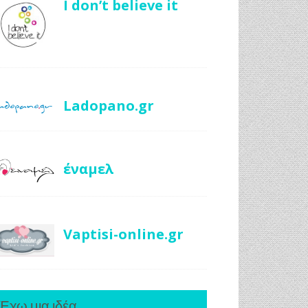
I don’t believe it
Ladopano.gr
έναμελ
Vaptisi-online.gr
Έχω μια ιδέα