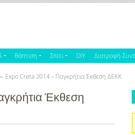
ί
Βάπτιση
Σπίτι
DIY
Διατροφή-Συντ
Expo Creta 2014 – Παγκρήτια Έκθεση ΔΕΚΚ
 Παγκρήτια Έκθεση
S
f