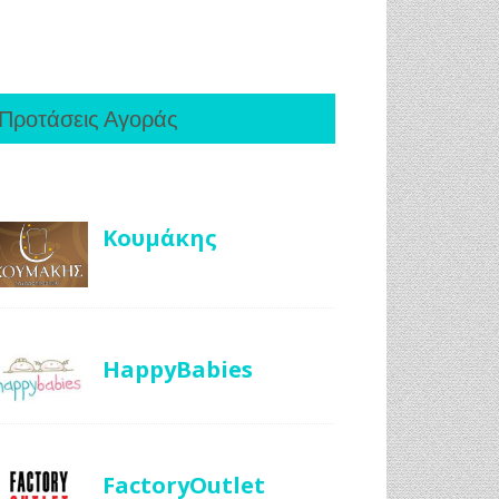
Προτάσεις Αγοράς
Κουμάκης
HappyBabies
FactoryOutlet