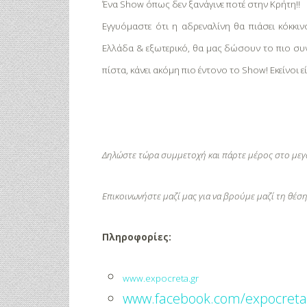
Ένα
Show
όπως δεν ξανάγινε ποτέ στην Κρήτη!!
Εγγυόμαστε ότι η αδρεναλίνη θα πιάσει κόκκι
Ελλάδα & εξωτερικό, θα μας δώσουν το πιο σ
πίστα, κάνει ακόμη πιο έντονο το
Show
! Εκείνοι 
Δηλώστε τώρα συμμετοχή και πάρτε μέρος στο μεγα
Επικοινωνήστε μαζί μας για να βρούμε μαζί τη θέσ
Πληροφορίες:
www.expocreta.gr
www.facebook.com/expocret