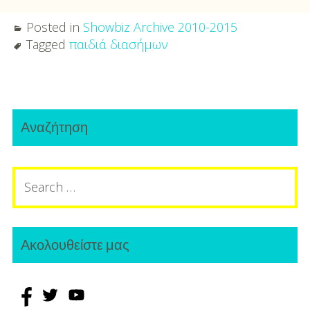
Posted in
Showbiz Archive 2010-2015
Tagged
παιδιά διασήμων
Post
Primary
navigation
Αναζήτηση
Sidebar
Search
for:
Ακολουθείστε μας