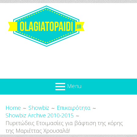
Skip
to
content
Olagiatopaidi.gr
Menu
Όλα
Breadcrumbs
What’s new
Home
Showbiz
Επικαιρότητα
Για
Showbiz Archive 2010-2015
Επικαιρότητα
το
Πυρετώδεις Ετοιμασίες για βάφτιση της κόρης
Παιδί
Προσφορές
της Μαριέττας Χρουσαλά!