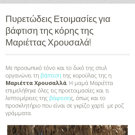
Διασκέδαση
Πυρετώδεις Ετοιμασίες για
Εκπαίδευση
βάφτιση της κόρης της
Βάπτιση
Μαριέττας Χρουσαλά!
Οργάνωση
Βάπτισης
Με προσωπικό τόνο και το δικό της στυλ
Διάσημες
οργανώνει τη
βάπτιση
της κορούλας της η
Βαπτίσεις
Μαριέττα Χρουσαλλά
. Η μαμά Μαριέττα
επιμελήθηκε όλες τις προετοιμασίες και τι
Σπίτι
λεπτομέρειες της
βάφτιση
ς, όπως και το
προσκλητήριο που είναι σε γκρίζο χαρτί με ροζ
Παιδικό Δωμάτιο
γράμματα.
Deco