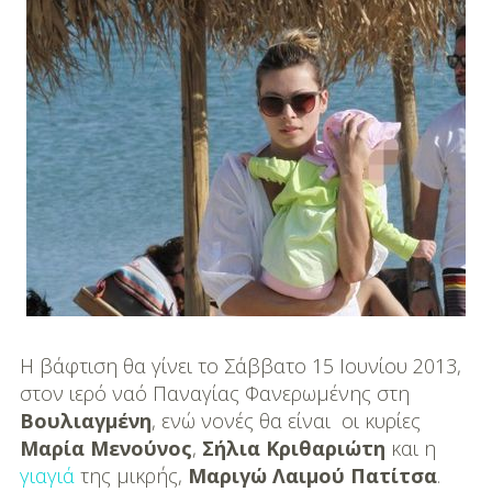
DIY
Διατροφή-Συνταγές
Συνταγές
Συμβουλές
Διατροφής
Υγεία – Ψυχολογία
Η βάφτιση θα γίνει το Σάββατο 15 Ιουνίου 2013,
στον ιερό ναό Παναγίας Φανερωμένης στη
Βουλιαγμένη
, ενώ νονές θα είναι οι κυρίες
Μαρία Μενούνος
,
Σήλια Κριθαριώτη
και η
γιαγιά
της μικρής,
Μαριγώ Λαιμού Πατίτσα
.