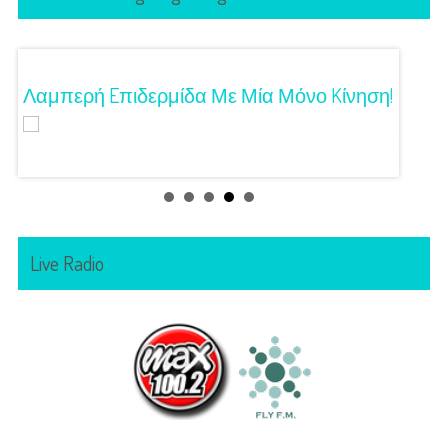
Λαμπερή Eπιδερμίδα Με Μία Μόνο Kίνηση!
3 Προτ
Γούστ
Live Radio