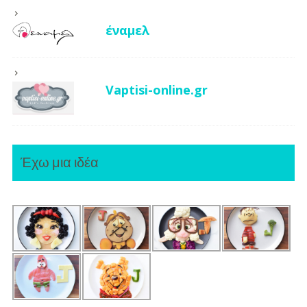
έναμελ
Vaptisi-online.gr
Έχω μια ιδέα