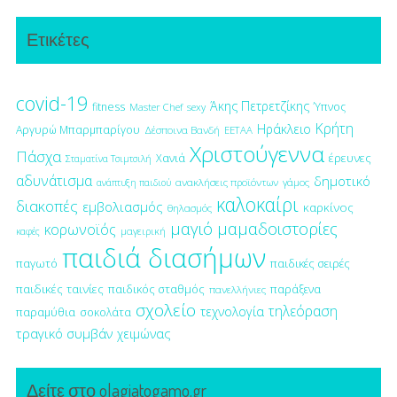
Ετικέτες
covid-19
Άκης Πετρετζίκης
fitness
Ύπνος
Master Chef
sexy
Κρήτη
Ηράκλειο
Αργυρώ Μπαρμπαρίγου
Δέσποινα Βανδή
ΕΕΤΑΑ
Χριστούγεννα
Πάσχα
έρευνες
Χανιά
Σταματίνα Τσιμτσιλή
αδυνάτισμα
δημοτικό
ανακλήσεις προϊόντων
γάμος
ανάπτυξη παιδιού
καλοκαίρι
διακοπές
εμβολιασμός
καρκίνος
θηλασμός
μαγιό
μαμαδοιστορίες
κορωνοϊός
μαγειρική
καφές
παιδιά διασήμων
παγωτό
παιδικές σειρές
παιδικές ταινίες
παιδικός σταθμός
παράξενα
πανελλήνιες
σχολείο
τηλεόραση
τεχνολογία
παραμύθια
σοκολάτα
τραγικό συμβάν
χειμώνας
Δείτε στο olagiatogamo.gr