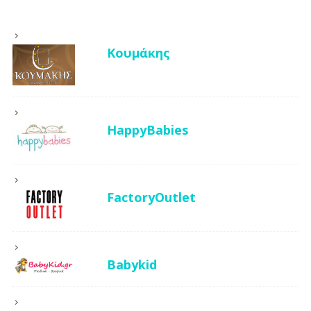
Κουμάκης
HappyBabies
FactoryOutlet
Babykid