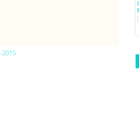
3 Προτάσεις Για Γαμήλιο Ταξίδι
Για Όλα Τα Γούστα!
0-2015