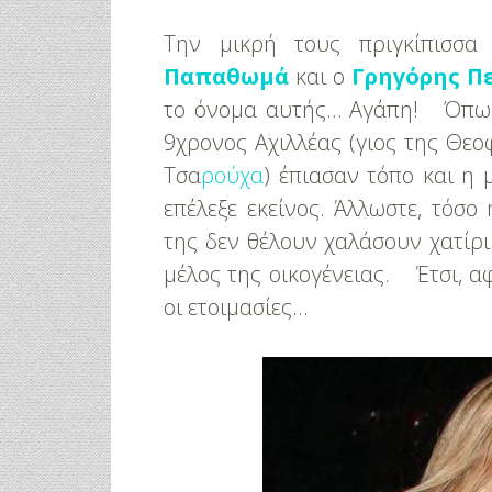
Tην μικρή τους πριγκίπισσα
Παπαθωμά
και ο
Γρηγόρης Π
το όνομα αυτής… Αγάπη! Όπως 
9χρονος Αχιλλέας (γιος της Θε
Τσα
ρούχα
) έπιασαν τόπο και η
επέλεξε εκείνος. Άλλωστε, τόσ
της δεν θέλουν χαλάσουν χατίρι 
μέλος της οικογένειας. Έτσι, α
οι ετοιμασίες…