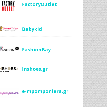
FactoryOutlet
Babykid
FashionBay
Inshoes.gr
e-mpomponiera.gr