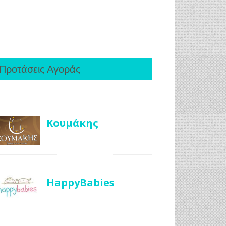
Προτάσεις Αγοράς
Κουμάκης
HappyBabies