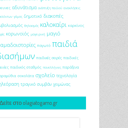
αδυνάτισμα
ρευνες
ανακλήσεις
ανάπτυξη παιδιού
διακοπές
δημοτικό
ροϊόντων
γάμος
καλοκαίρι
μβολιασμός
καρκίνος
θηλασμός
μαγιό
κορωνοϊός
μαγειρική
φές
παιδιά
αμαδοιστορίες
παγωτό
διασήμων
παιδικές σειρές
παιδικές
αινίες
παιδικός σταθμός
παράξενα
πανελλήνιες
σχολείο
τεχνολογία
αραμύθια
σοκολάτα
ηλεόραση
τραγικό συμβάν
χειμώνας
Δείτε στο olagiatogamo.gr