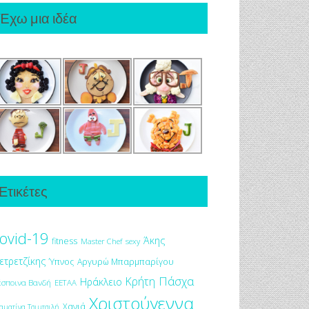
Έχω μια ιδέα
Ετικέτες
ovid-19
Άκης
fitness
Master Chef
sexy
ετρετζίκης
Ύπνος
Αργυρώ Μπαρμπαρίγου
Πάσχα
Κρήτη
Ηράκλειο
έσποινα Βανδή
ΕΕΤΑΑ
Χριστούγεννα
Χανιά
αματίνα Τσιμτσιλή