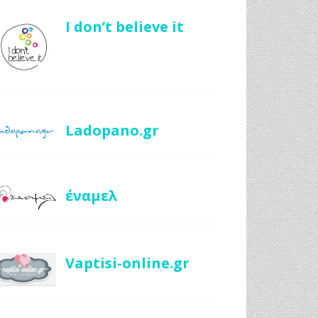
I don’t believe it
Ladopano.gr
έναμελ
Vaptisi-online.gr