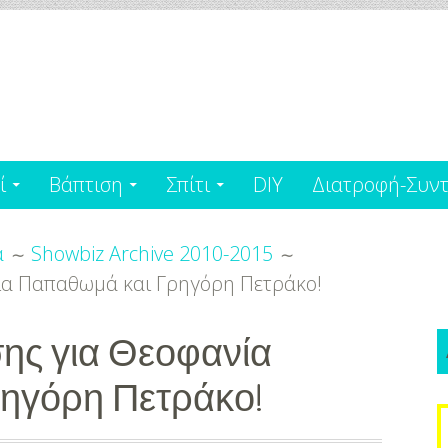
ί
Βάπτιση
Σπίτι
DIY
Διατροφή-Συντ
α
Showbiz Archive 2010-2015
νία Παπαθωμά και Γρηγόρη Πετράκο!
σης για Θεοφανία
ηγόρη Πετράκο!
S
f