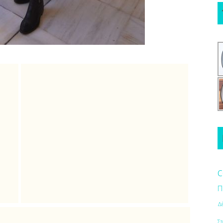
c
Π
Δ
Στ