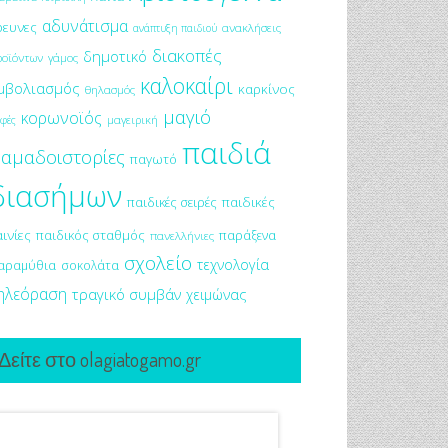
αδυνάτισμα
ρευνες
ανακλήσεις
ανάπτυξη παιδιού
διακοπές
δημοτικό
ροϊόντων
γάμος
καλοκαίρι
μβολιασμός
καρκίνος
θηλασμός
μαγιό
κορωνοϊός
μαγειρική
φές
παιδιά
αμαδοιστορίες
παγωτό
διασήμων
παιδικές σειρές
παιδικές
αινίες
παιδικός σταθμός
παράξενα
πανελλήνιες
σχολείο
τεχνολογία
αραμύθια
σοκολάτα
ηλεόραση
τραγικό συμβάν
χειμώνας
Δείτε στο olagiatogamo.gr