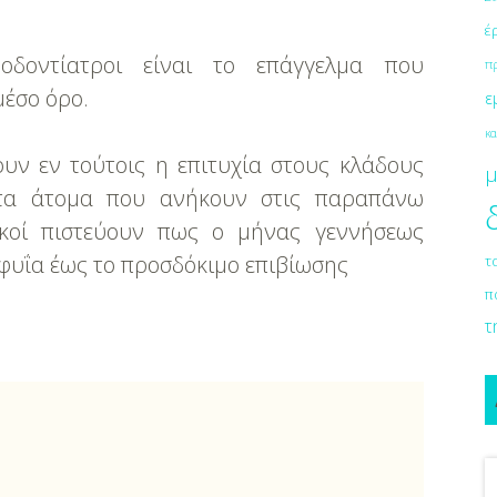
έ
 οδοντίατροι είναι το επάγγελμα που
π
μέσο όρο.
ε
κα
ουν εν τούτοις η επιτυχία στους κλάδους
μ
 στα άτομα που ανήκουν στις παραπάνω
ιδικοί πιστεύουν πως ο μήνας γεννήσεως
υφυΐα έως το προσδόκιμο επιβίωσης
τ
π
τ