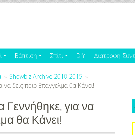
ί
Βάπτιση
Σπίτι
DIY
Διατροφή-Συντ
α
Showbiz Archive 2010-2015
α να δεις ποιο Επάγγελμα θα Κάνει!
 Γεννήθηκε, για να
μα θα Κάνει!
S
f