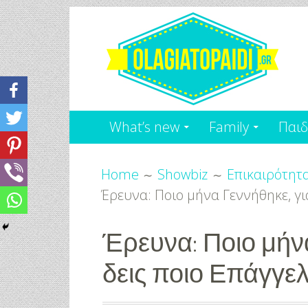
Skip
to
content
Olagiatopaidi.gr
Όλα
What’s new
Family
Παιδ
Για
Breadcrumbs
το
Home
Showbiz
Επικαιρότητ
Έρευνα: Ποιο μήνα Γεννήθηκε, γι
Παιδί
-
Έρευνα: Ποιο μήνα
δεις ποιο Επάγγελ