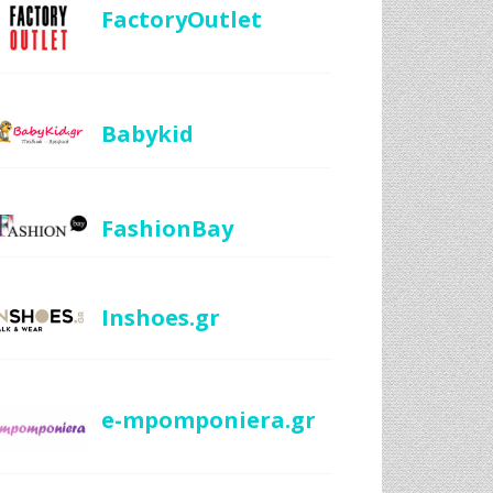
FactoryOutlet
Babykid
FashionBay
Inshoes.gr
e-mpomponiera.gr