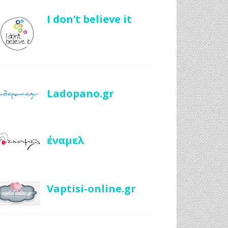
I don’t believe it
Ladopano.gr
έναμελ
Vaptisi-online.gr