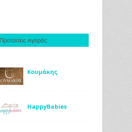
Προτάσεις Αγοράς
Κουμάκης
HappyBabies