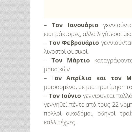
–
Τον Ιανουάριο
γεννιούντα
εισπράκτορες, αλλά λιγότεροι μεσ
–
Τον Φεβρουάριο
γεννιούνται
λιγοστοί φυσικοί.
–
Τον Μάρτιο
καταγράφονται
μουσικών.
– Τ
ον Απρίλιο και τον Μ
μοιρασμένα, με μια προτίμηση τ
–
Τον Ιούνιο
γεννιούνται πολλά
γεννηθεί πέντε από τους 22 νομπ
πολλοί οικοδόμοι, οδηγοί τρα
καλλιτέχνες.