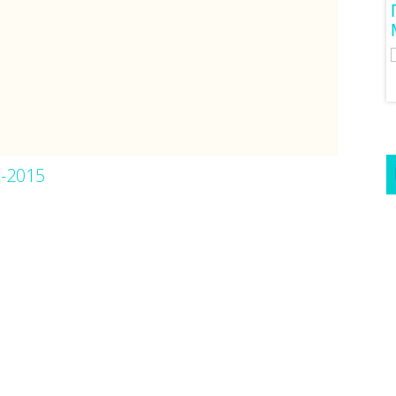
3 Προτάσεις Για Γαμήλιο Ταξίδι
Για Όλα Τα Γούστα!
0-2015