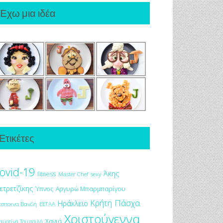
Έχω μια ιδέα
Ετικέτες
ovid-19
Άκης
fitness
Master Chef
sexy
ετρετζίκης
Ύπνος
Αργυρώ Μπαρμπαρίγου
Πάσχα
Κρήτη
Ηράκλειο
έσποινα Βανδή
ΕΕΤΑΑ
Χριστούγεννα
Χανιά
αματίνα Τσιμτσιλή