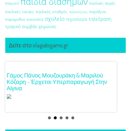
παιδιά διασήμων
παγωτό
παιδικές σειρές
παιδικές ταινίες
παιδικός σταθμός
παράξενα
πανελλήνιες
σχολείο
τηλεόραση
τεχνολογία
παραμύθια
σοκολάτα
τραγικό συμβάν
χειμώνας
Δείτε στο olagiatogamo.gr
!
Γάμος Πάνος Μουζουράκη & Μαριλού
Κόκκι
Κόζαρη - Έρχεται Υπερπαραγωγή Στην
Αίγινα