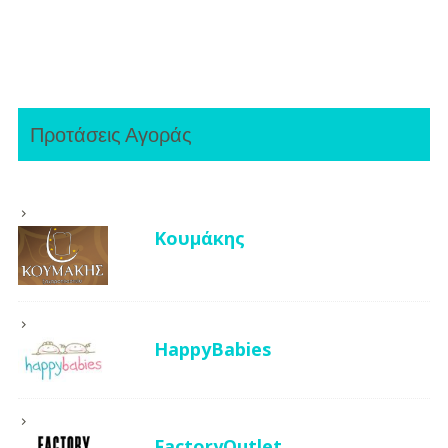
Προτάσεις Αγοράς
Κουμάκης
HappyBabies
FactoryOutlet