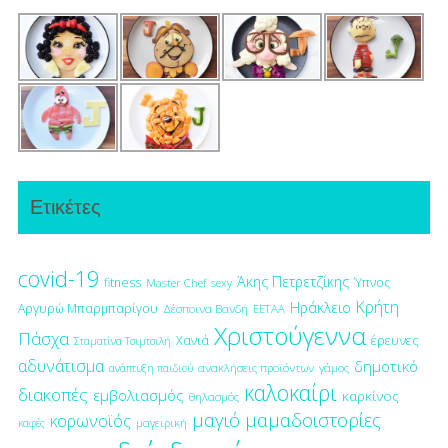
Ετικέτες
covid-19
Άκης Πετρετζίκης
fitness
Ύπνος
Master Chef
sexy
Κρήτη
Ηράκλειο
Αργυρώ Μπαρμπαρίγου
Δέσποινα Βανδή
ΕΕΤΑΑ
Χριστούγεννα
Πάσχα
έρευνες
Χανιά
Σταματίνα Τσιμτσιλή
αδυνάτισμα
δημοτικό
ανακλήσεις προϊόντων
γάμος
ανάπτυξη παιδιού
καλοκαίρι
διακοπές
εμβολιασμός
καρκίνος
θηλασμός
μαγιό
μαμαδοιστορίες
κορωνοϊός
μαγειρική
καφές