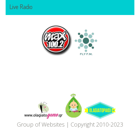
Live Radio
Όλα
Για
το
Group of Websites | Copyright 2010-2023
Παιδί
-