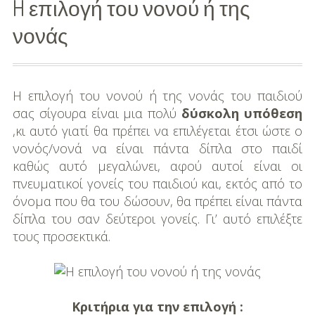
H επιλογή του νονού ή της
Διασκέδαση
νονάς
Εκπαίδευση
Βάπτιση
Η επιλογή του νονού ή της νονάς του παιδιού
σας σίγουρα είναι μια πολύ
δύσκολη υπόθεση
Οργάνωση
,κι αυτό γιατί θα πρέπει να επιλέγεται έτσι ώστε ο
Βάπτισης
νονός/νονά να είναι πάντα δίπλα στο παιδί
καθώς αυτό μεγαλώνει, αφού αυτοί είναι οι
Διάσημες
πνευματικοί γονείς του παιδιού και, εκτός από το
Βαπτίσεις
όνομα που θα του δώσουν, θα πρέπει είναι πάντα
δίπλα του σαν δεύτεροι γονείς. Γι’ αυτό επιλέξτε
Σπίτι
τους προσεκτικά.
Παιδικό Δωμάτιο
Deco
Κριτήρια για την επιλογή :