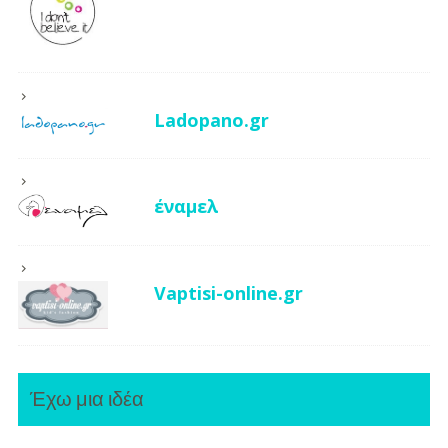
Ladopano.gr
έναμελ
Vaptisi-online.gr
Έχω μια ιδέα