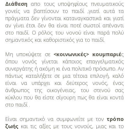
DIY
Διάθεση
απο τους υποψηφίους πνευματικούς
γονείς να βαπτίσουν το παιδί ,γιατί αυτά τα
Διατροφή-Συνταγές
πράγματα δεν γίνονται καταναγκαστικά και γιατί
αν γίνει έτσι δεν θα είναι ποτέ σωστοί απέναντι
Συνταγές
στο παιδί. Ο ρόλος του νονού είναι παρά πολύ
σημαντικός και καθοριστικός για το παιδί.
Συμβουλές
Διατροφής
Μη υποκύψετε σε
<κοινωνικές> κουμπαριέ
ς
Υγεία – Ψυχολογία
όπου νονός γίνεται κάποιος επαγγελματικός
συνεργάτης ή ακόμη κι ένα πολιτικό πρόσωπο. Αν
πάντως καταλήξετε σε μια τέτοια επιλογή, καλό
είναι να υπάρχει και δεύτερος νονός, ένας
άνθρωπος της οικογένειας, του στενού σας
κύκλου που θα είστε σίγουρη πως θα είναι κοντά
στο παιδί .
Είναι σημαντικό να συμφωνείτε με τον
τρόπο
ζωής
και τις αξίες με τους νονούς, μιας και το