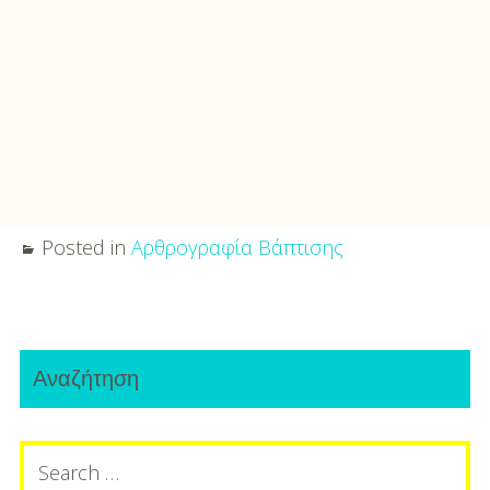
Posted in
Αρθρογραφία Βάπτισης
Post
Primary
navigation
Αναζήτηση
Sidebar
Search
for: