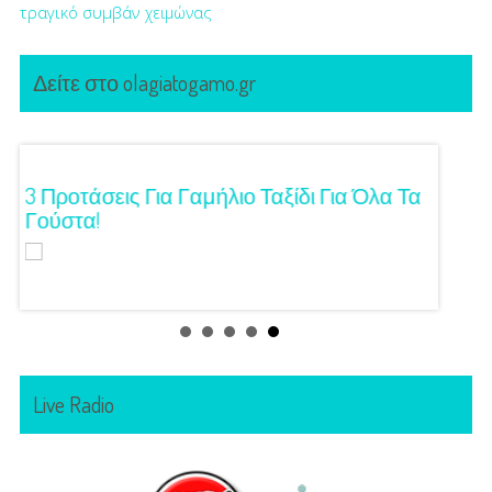
τραγικό συμβάν
χειμώνας
Δείτε στο olagiatogamo.gr
ση!
3 Προτάσεις Για Γαμήλιο Ταξίδι Για Όλα Τα
Πρωτό
Γούστα!
Live Radio