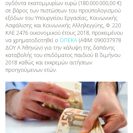
DIY
ογδόντα εκατομμυρίων ευρώ (180.000.000,00 €)
σε βάρος των πιστώσεων του προϋπολογισμού
Διατροφή-Συνταγές
εξόδων του Υπουργείου Εργασίας, Κοινωνικής
Ασφάλισης και Κοινωνικής Αλληλεγγύης, Φ. 220
Συνταγές
ΚΑΕ 2476 οικονομικού έτους 2018, προκειμένου
να χρηματοδοτηθεί ο
ΟΠΕΚΑ
(ΑΦΜ: 090037978
Συμβουλές
ΔΟΥ Α΄ Αθηνών) για την κάλυψη της δαπάνης
Διατροφής
καταβολής του επιδόματος παιδιού B΄ διμήνου
2018 καθώς και εκκρεμών αιτήσεων
Υγεία – Ψυχολογία
προηγούμενων ετών.