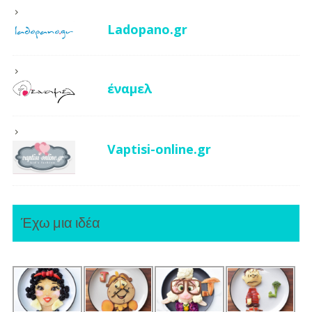
Ladopano.gr
έναμελ
Vaptisi-online.gr
Έχω μια ιδέα