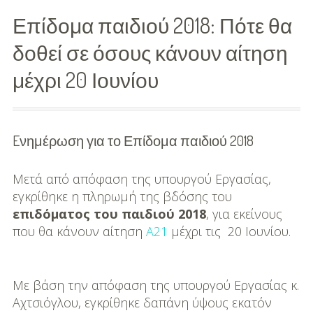
Επίδομα παιδιού 2018: Πότε θα
Διασκέδαση
δοθεί σε όσους κάνουν αίτηση
Εκπαίδευση
μέχρι 20 Ιουνίου
Βάπτιση
Οργάνωση
Βάπτισης
Eνημέρωση για το Επίδομα παιδιού 2018
Διάσημες
Μετά από απόφαση της υπουργού Εργασίας,
Βαπτίσεις
εγκρίθηκε η πληρωμή της β΄δόσης του
επιδόματος του παιδιού 2018
, για εκείνους
Σπίτι
που θα κάνουν αίτηση
Α21
μέχρι τις 20 Ιουνίου.
Παιδικό Δωμάτιο
Deco
Με βάση την απόφαση της υπουργού Εργασίας κ.
Αχτσιόγλου, εγκρίθηκε δαπάνη ύψους εκατόν