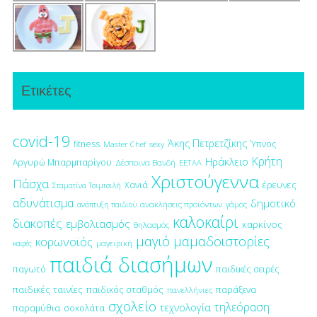
Ετικέτες
covid-19
Άκης Πετρετζίκης
fitness
Ύπνος
Master Chef
sexy
Κρήτη
Ηράκλειο
Αργυρώ Μπαρμπαρίγου
Δέσποινα Βανδή
ΕΕΤΑΑ
Χριστούγεννα
Πάσχα
έρευνες
Χανιά
Σταματίνα Τσιμτσιλή
αδυνάτισμα
δημοτικό
ανακλήσεις προϊόντων
γάμος
ανάπτυξη παιδιού
καλοκαίρι
διακοπές
εμβολιασμός
καρκίνος
θηλασμός
μαγιό
μαμαδοιστορίες
κορωνοϊός
μαγειρική
καφές
παιδιά διασήμων
παγωτό
παιδικές σειρές
παιδικές ταινίες
παιδικός σταθμός
παράξενα
πανελλήνιες
σχολείο
τηλεόραση
τεχνολογία
παραμύθια
σοκολάτα