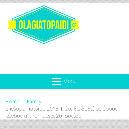
Skip
to
content
Olagiatopaidi.gr
Menu
Όλα
Breadcrumbs
What’s new
Home
Family
Για
Επίδομα παιδιού 2018: Πότε θα δοθεί σε όσους
Επικαιρότητα
το
κάνουν αίτηση μέχρι 20 Ιουνίου
Παιδί
Προσφορές