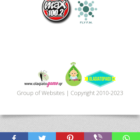
Όλα
Για
το
Group of Websites | Copyright 2010-2023
Παιδί
-
Πώς
μεγαλώνουμε,
δημιουργούμε,