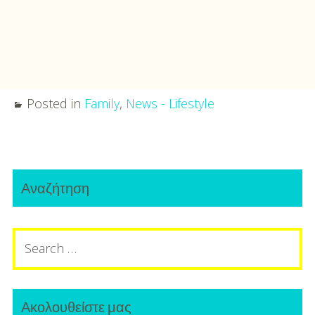
Posted in
Family
,
News - Lifestyle
Post
Primary
navigation
Αναζήτηση
Sidebar
Search
for:
Ακολουθείστε μας