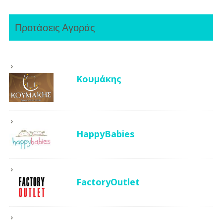
Προτάσεις Αγοράς
Κουμάκης
HappyBabies
FactoryOutlet