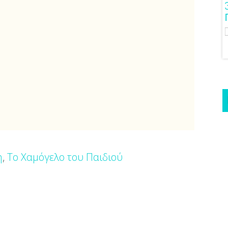
ιόν Στο Γάμο
Λαμπερή Eπιδερμίδα Με Μία
Μόνο Kίνηση!
η
,
Το Χαμόγελο του Παιδιού