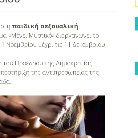
 στη
παιδική σεξουαλική
υμα «Μένει Μυστικό» διοργανώνει το
 11 Νοεμβρίου μέχρι τις 11 Δεκεμβρίου.
δα του Προέδρου της Δημοκρατίας,
ποστήριξη της αντιπροσωπείας της
άδα.