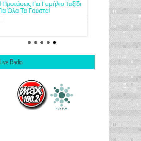
3 Προτάσεις Για Γαμήλιο Ταξίδι
Πρωτότυπες Ιδέες Γ
Για Όλα Τα Γούστα!
Μανικιούρ!
Live Radio