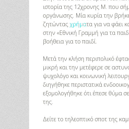
ιστορία της 12χρονης Μ. που σήμ
οργάνωσης. Μία κυρία την βρήκ
ζητώντας
χρήμα
τα για να φάει 
στην «Εθνική Γραμμή για τα παι
βοήθεια για το παιδί.
Μετά την κλήση περιπολικό έφτα
μικρή και την μετέφερε σε αστυ
ψυχολόγο και κοινωνική λειτουργ
διηγήθηκε περιστατικά ενδοοικογ
εξομολογήθηκε ότι έπεσε θύμα σ
της.
Δείτε το τηλεοπτικό σποτ της κα