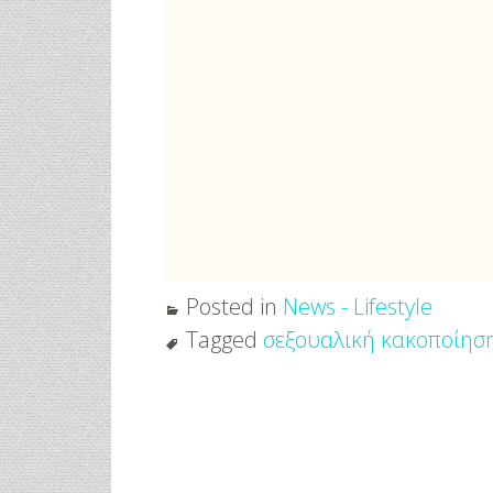
φικό
Γάμος Πάνος Μουζουράκη &
Κόκκινο Κραγ
Μαριλού Κόζαρη - Έρχεται
Υπερπαραγωγή Στην Αίγινα
Posted in
News - Lifestyle
Tagged
σεξουαλική κακοποίησ
Post
navigation