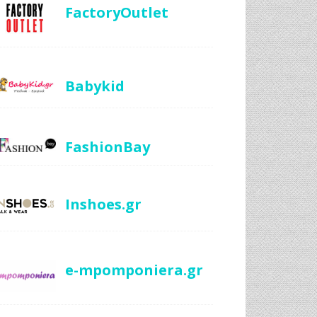
FactoryOutlet
Babykid
FashionBay
Inshoes.gr
e-mpomponiera.gr