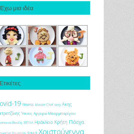
Έχω μια ιδέα
Ετικέτες
ovid-19
Άκης
fitness
Master Chef
sexy
ετρετζίκης
Ύπνος
Αργυρώ Μπαρμπαρίγου
Πάσχα
Κρήτη
Ηράκλειο
έσποινα Βανδή
ΕΕΤΑΑ
Χριστούγεννα
Χανιά
αματίνα Τσιμτσιλή