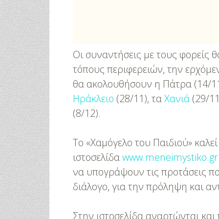
Οι συναντήσεις με τους φορείς θ
τόπους περιφερειών, την ερχόμε
θα ακολουθήσουν η Πάτρα (14/11),
Ηράκλειο
(28/11), τα
Χανιά
(29/11
(8/12).
Το «Χαμόγελο του Παιδιού» καλεί
ιστοσελίδα
www.meneimystiko.g
να υπογράψουν τις προτάσεις πο
διάλογο, για την πρόληψη και α
Στην ιστοσελίδα αναρτώνται και