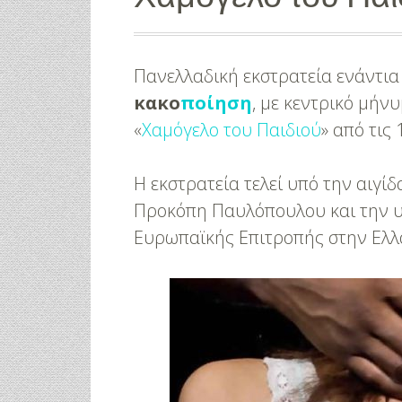
Πανελλαδική εκστρατεία ενάντια
κακο
ποίηση
, με κεντρικό μήν
«
Χαμόγελο του Παιδιού
» από τις
Η εκστρατεία τελεί υπό την αιγί
Προκόπη Παυλόπουλου και την υ
Ευρωπαϊκής Επιτροπής στην Ελλ