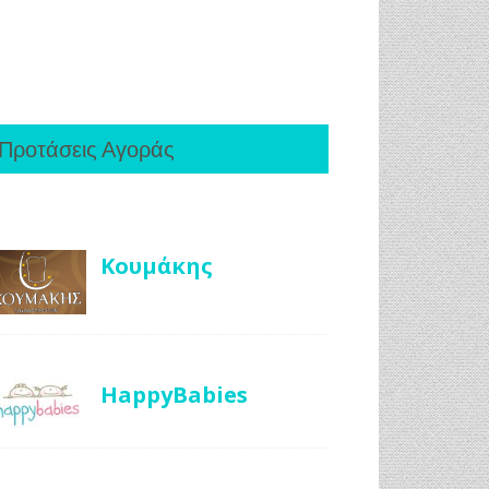
Προτάσεις Αγοράς
Κουμάκης
HappyBabies