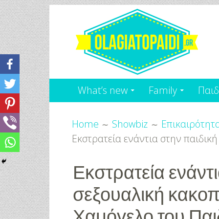
Skip
to
content
Olagiatopaidi.gr
Όλα
What’s new
Family
Παιδ
Για
Breadcrumbs
το
Home
Showbiz
Επικαιρότητ
Εκστρατεία ενάντια στην παιδική
Παιδί
-
Εκστρατεία ενάντι
σεξουαλική κακοπ
Χαμόγελο του Παι