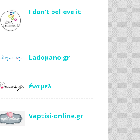
I don’t believe it
Ladopano.gr
έναμελ
Vaptisi-online.gr