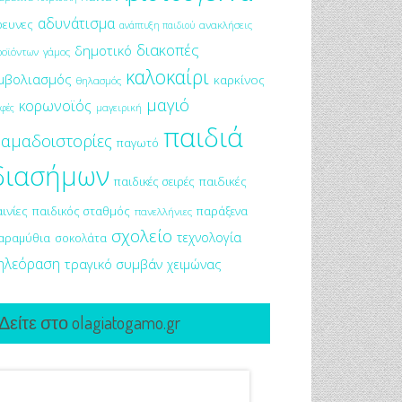
αδυνάτισμα
ρευνες
ανακλήσεις
ανάπτυξη παιδιού
διακοπές
δημοτικό
ροϊόντων
γάμος
καλοκαίρι
μβολιασμός
καρκίνος
θηλασμός
μαγιό
κορωνοϊός
μαγειρική
φές
παιδιά
αμαδοιστορίες
παγωτό
διασήμων
παιδικές σειρές
παιδικές
αινίες
παιδικός σταθμός
παράξενα
πανελλήνιες
σχολείο
τεχνολογία
αραμύθια
σοκολάτα
ηλεόραση
τραγικό συμβάν
χειμώνας
Δείτε στο olagiatogamo.gr