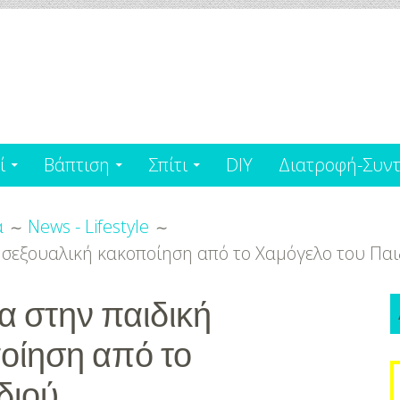
ί
Βάπτιση
Σπίτι
DIY
Διατροφή-Συντ
α
News - Lifestyle
 σεξουαλική κακοποίηση από το Χαμόγελο του Παι
α στην παιδική
οίηση από το
S
διού
f