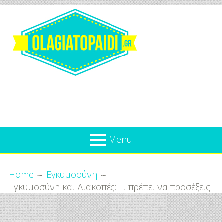
Skip
to
content
Olagiatopaidi.gr
Menu
Όλα
Breadcrumbs
What’s new
Home
Εγκυμοσύνη
Για
Εγκυμοσύνη και Διακοπές: Τι πρέπει να προσέξεις
Επικαιρότητα
το
Παιδί
Προσφορές