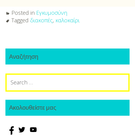
Posted in
Εγκυμοσύνη
Tagged
διακοπές
,
καλοκαίρι
Post
Primary
navigation
Αναζήτηση
Sidebar
Search
for:
Ακολουθείστε μας