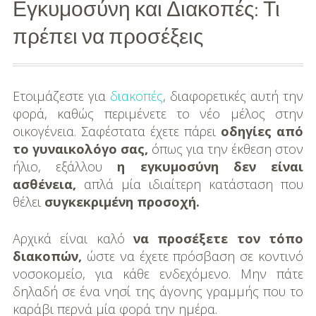
Εγκυμοσύνη και Διακοπές: Τι
Διασκέδαση
πρέπει να προσέξεις
Εκπαίδευση
Βάπτιση
Ετοιμάζεστε για
διακοπές
, διαφορετικές αυτή την
φορά, καθώς περιμένετε το νέο μέλος στην
Οργάνωση
οικογένεια. Σαφέστατα έχετε πάρει
οδηγίες από
Βάπτισης
το γυναικολόγο σας,
όπως για την έκθεση στον
ήλιο, εξάλλου
η εγκυμοσύνη δεν είναι
Διάσημες
ασθένεια,
απλά μία ιδιαίτερη κατάσταση που
Βαπτίσεις
θέλει
συγκεκριμένη προσοχή.
Σπίτι
Αρχικά είναι καλό
να προσέξετε τον τόπο
Παιδικό Δωμάτιο
διακοπών,
ώστε να έχετε πρόσβαση σε κοντινό
νοσοκομείο, για κάθε ενδεχόμενο. Μην πάτε
Deco
δηλαδή σε ένα νησί της άγονης γραμμής που το
καράβι περνά μία φορά την ημέρα.