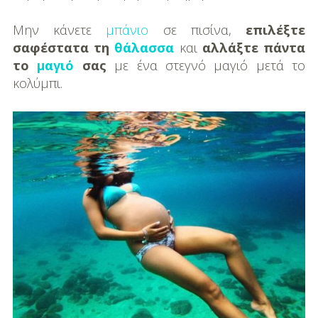
DIY
Μην κάνετε
μπάνιο
σε πισίνα,
επιλέξτε
Διατροφή-Συνταγές
σαφέστατα τη
θάλασσα
και
αλλάξτε πάντα
το
μαγιό
σας
με ένα στεγνό μαγιό μετά το
Συνταγές
κολύμπι.
Συμβουλές
Διατροφής
Υγεία – Ψυχολογία