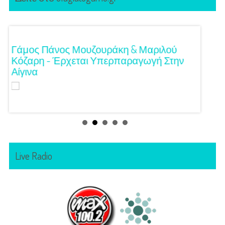
!
Γάμος Πάνος Μουζουράκη & Μαριλού
Κόκκι
Κόζαρη - Έρχεται Υπερπαραγωγή Στην
Αίγινα
Live Radio