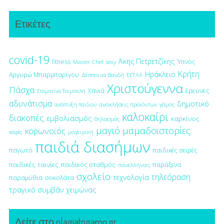
Ετικέτες
covid-19
Άκης Πετρετζίκης
fitness
Ύπνος
Master Chef
sexy
Κρήτη
Ηράκλειο
Αργυρώ Μπαρμπαρίγου
Δέσποινα Βανδή
ΕΕΤΑΑ
Χριστούγεννα
Πάσχα
έρευνες
Χανιά
Σταματίνα Τσιμτσιλή
αδυνάτισμα
δημοτικό
ανακλήσεις προϊόντων
γάμος
ανάπτυξη παιδιού
καλοκαίρι
διακοπές
εμβολιασμός
καρκίνος
θηλασμός
μαγιό
μαμαδοιστορίες
κορωνοϊός
μαγειρική
καφές
παιδιά διασήμων
παγωτό
παιδικές σειρές
παιδικές ταινίες
παιδικός σταθμός
παράξενα
πανελλήνιες
σχολείο
τηλεόραση
τεχνολογία
παραμύθια
σοκολάτα
τραγικό συμβάν
χειμώνας
Δείτε στο olagiatogamo.gr