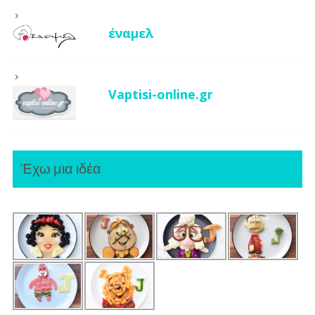
έναμελ
Vaptisi-online.gr
Έχω μια ιδέα