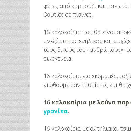
φέτες από καρπούζι και παγωτό. 
βουτιές σε πισίνες.
16 καλοκαίρια που θα είναι αποκλ
ανεξάρτητος ενήλικας και αρχίζει
τους δικούς του «ανθρώπους» -τ
οικογένεια.
16 καλοκαίρια για εκδρομές, ταξ
νιώθουμε σαν τουρίστες και θα χ
16 καλοκαίρια με λούνα παρκ
γρανίτα
.
3 Προτάσεις Γ
16 καλοκαίρια με αντηλιακά, τσι