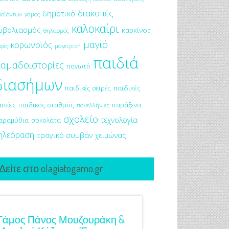
διακοπές
δημοτικό
ροϊόντων
γάμος
καλοκαίρι
μβολιασμός
καρκίνος
θηλασμός
μαγιό
κορωνοϊός
μαγειρική
φές
παιδιά
αμαδοιστορίες
παγωτό
διασήμων
παιδικές σειρές
παιδικές
αινίες
παιδικός σταθμός
παράξενα
πανελλήνιες
σχολείο
τεχνολογία
αραμύθια
σοκολάτα
ηλεόραση
τραγικό συμβάν
χειμώνας
Δείτε στο olagiatogamo.gr
Γάμος Πάνος Μουζουράκη &
Κόκκινο Κραγιόν Στ