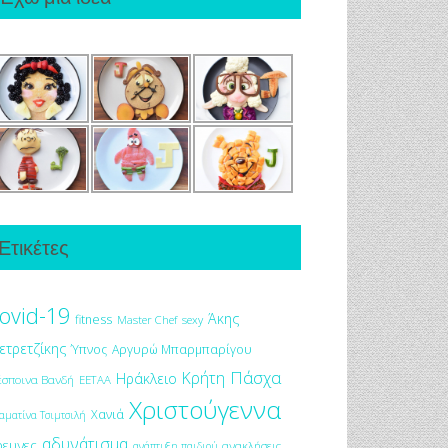
Ετικέτες
ovid-19
Άκης
fitness
Master Chef
sexy
ετρετζίκης
Ύπνος
Αργυρώ Μπαρμπαρίγου
Πάσχα
Κρήτη
Ηράκλειο
έσποινα Βανδή
ΕΕΤΑΑ
Χριστούγεννα
Χανιά
αματίνα Τσιμτσιλή
αδυνάτισμα
ρευνες
ανακλήσεις
ανάπτυξη παιδιού