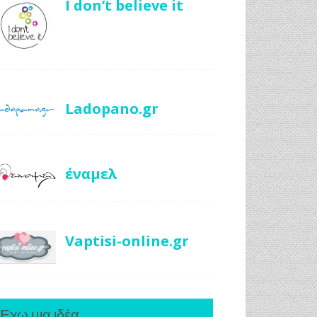
I don’t believe it
Ladopano.gr
έναμελ
Vaptisi-online.gr
Έχω μια ιδέα