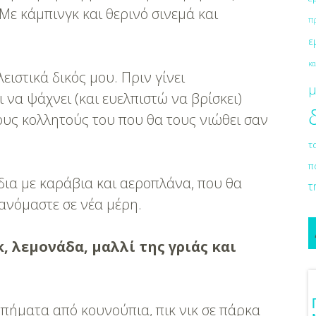
Με κάμπινγκ και θερινό σινεμά και
π
ε
κα
ειστικά δικός μου. Πριν γίνει
μ
 να ψάχνει (και ευελπιστώ να βρίσκει)
ους κολλητούς του που θα τους νιώθει σαν
τ
π
ίδια με καράβια και αεροπλάνα, που θα
τ
ανόμαστε σε νέα μέρη.
, λεμονάδα, μαλλί της γριάς και
ια Γαμήλιο Ταξίδι
Πρωτότυπες Ιδέες Για Νυφικό
μπήματα από κουνούπια, πικ νικ σε πάρκα