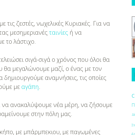
ε τις ζεστές, νωχελικές Κυριακές. Για να
τας μεσημεριανές
ταινίες
ή να
ε το λάστιχο.
τελειώσει σιγά-σιγά ο χρόνος που όλοι θα
υ θα μεγαλώνουμε μαζί, ο ένας με τον
θα δημιουργούμε αναμνήσεις, τις οποίες
λούμε με
αγάπη
.
c
α να ανακαλύψουμε νέα μέρη, να ζήσουμε
Π
αραμείνουμε στην πόλη μας.
Δ
Στ
κήπο, με μπάρμπεκιου, με παγωμένες
έ