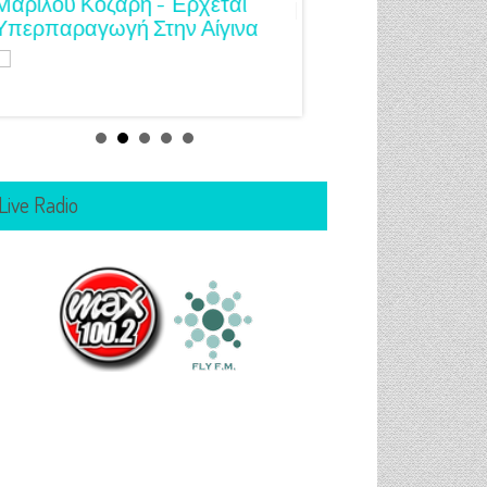
Μαριλού Κόζαρη - Έρχεται
Υπερπαραγωγή Στην Αίγινα
Live Radio