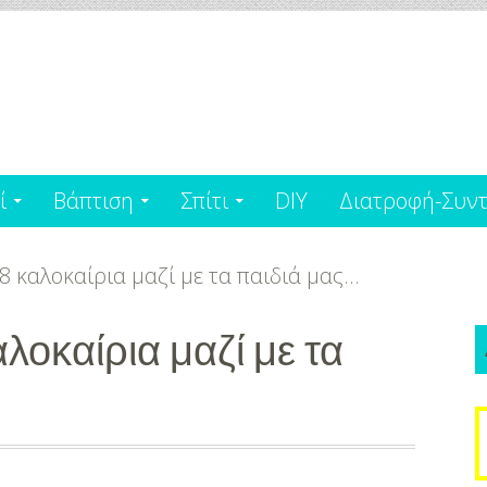
ί
Βάπτιση
Σπίτι
DIY
Διατροφή-Συντ
8 καλοκαίρια μαζί με τα παιδιά μας…
λοκαίρια μαζί με τα
S
f