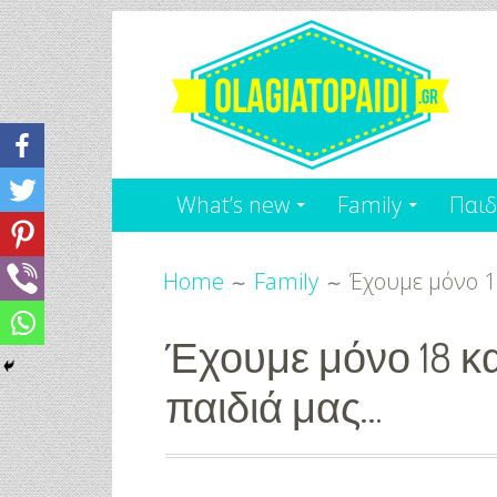
Skip
to
content
Olagiatopaidi.gr
Όλα
What’s new
Family
Παιδ
Για
Breadcrumbs
το
Home
Family
Έχουμε μόνο 1
Παιδί
Έχουμε μόνο 18 κα
-
παιδιά μας…