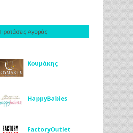
Προτάσεις Αγοράς
Κουμάκης
HappyBabies
FactoryOutlet