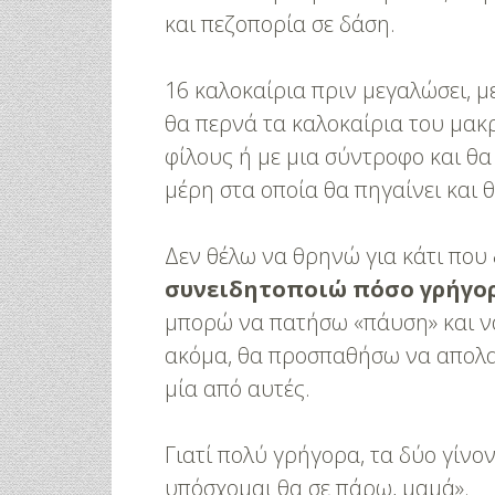
Για Όλα Τα Γ
και πεζοπορία σε δάση.
16 καλοκαίρια πριν μεγαλώσει, με
θα περνά τα καλοκαίρια του μακ
φίλους ή με μια σύντροφο και θ
μέρη στα οποία θα πηγαίνει και θ
Δεν θέλω να θρηνώ για κάτι που 
συνειδητοποιώ πόσο γρήγορ
μπορώ να πατήσω «πάυση» και να
ακόμα, θα προσπαθήσω να απολα
μία από αυτές.
Γιατί πολύ γρήγορα, τα δύο γίνον
υπόσχομαι θα σε πάρω, μαμά».