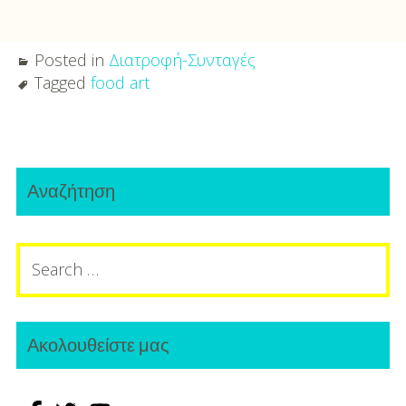
Posted in
Διατροφή-Συνταγές
Tagged
food art
Post
Primary
navigation
Αναζήτηση
Sidebar
Search
for:
Ακολουθείστε μας