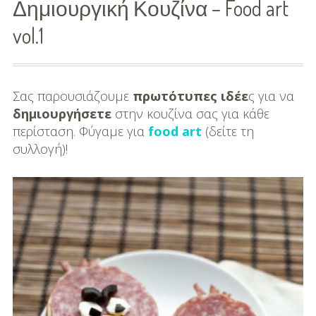
Δημιουργική Κουζίνα – Food art
Διασκέδαση
vol.1
Εκπαίδευση
Βάπτιση
Σας παρουσιάζουμε
πρωτότυπες ιδέε
ς για να
δημιουργήσετε
στην κουζίνα σας για κάθε
Οργάνωση
περίσταση. Φύγαμε για
food art
(δείτε τη
Βάπτισης
συλλογή)!
Διάσημες
Βαπτίσεις
Σπίτι
Παιδικό Δωμάτιο
Deco