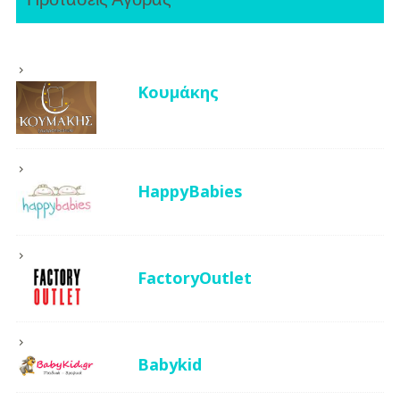
Κουμάκης
HappyBabies
FactoryOutlet
Babykid