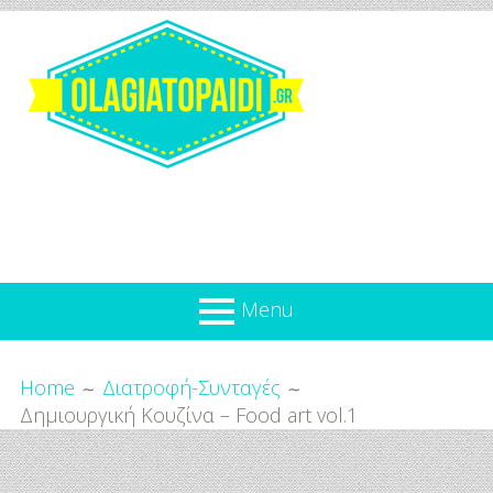
Skip
to
content
Olagiatopaidi.gr
Menu
Όλα
Breadcrumbs
What’s new
Home
Διατροφή-Συνταγές
Για
Δημιουργική Κουζίνα – Food art vol.1
Επικαιρότητα
το
Παιδί
Προσφορές