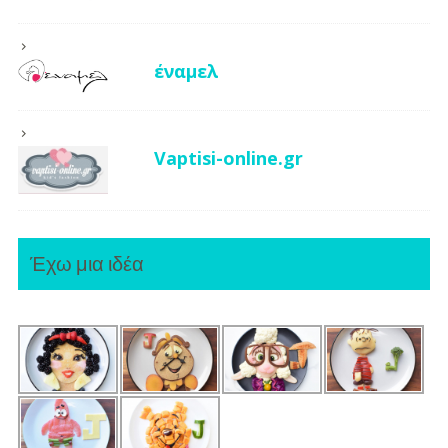
έναμελ
Vaptisi-online.gr
Έχω μια ιδέα