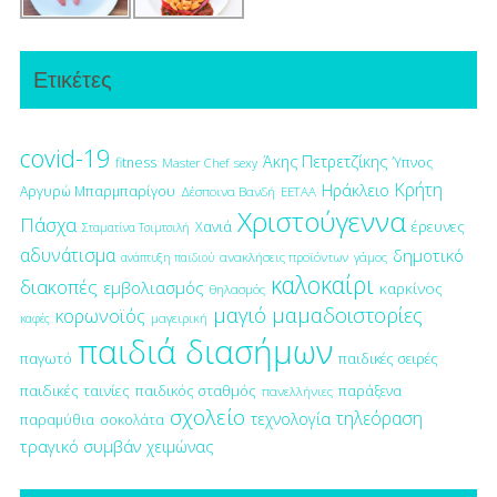
Ετικέτες
covid-19
Άκης Πετρετζίκης
fitness
Ύπνος
Master Chef
sexy
Κρήτη
Ηράκλειο
Αργυρώ Μπαρμπαρίγου
Δέσποινα Βανδή
ΕΕΤΑΑ
Χριστούγεννα
Πάσχα
έρευνες
Χανιά
Σταματίνα Τσιμτσιλή
αδυνάτισμα
δημοτικό
ανακλήσεις προϊόντων
γάμος
ανάπτυξη παιδιού
καλοκαίρι
διακοπές
εμβολιασμός
καρκίνος
θηλασμός
μαγιό
μαμαδοιστορίες
κορωνοϊός
μαγειρική
καφές
παιδιά διασήμων
παγωτό
παιδικές σειρές
παιδικές ταινίες
παιδικός σταθμός
παράξενα
πανελλήνιες
σχολείο
τηλεόραση
τεχνολογία
παραμύθια
σοκολάτα
τραγικό συμβάν
χειμώνας