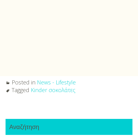
Posted in
News - Lifestyle
Tagged
Kinder σοκολάτες
Post
Primary
navigation
Αναζήτηση
Sidebar