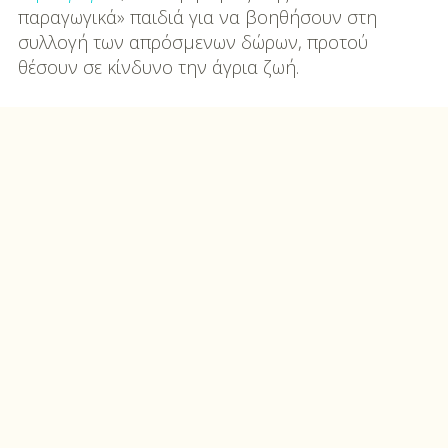
παραγωγικά» παιδιά για να βοηθήσουν στη
DIY
συλλογή των απρόσμενων δώρων, προτού
θέσουν σε κίνδυνο την άγρια ζωή.
Διατροφή-Συνταγές
Συνταγές
Συμβουλές
Διατροφής
Υγεία – Ψυχολογία