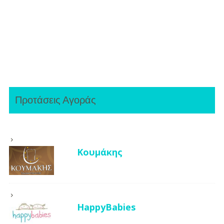
Προτάσεις Αγοράς
Κουμάκης
HappyBabies