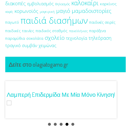
καλοκαίρι
διακοπές
εμβολιασμός
καρκίνος
θηλασμός
μαγιό
μαμαδοιστορίες
κορωνοϊός
μαγειρική
καφές
παιδιά διασήμων
παγωτό
παιδικές σειρές
παιδικές ταινίες
παιδικός σταθμός
παράξενα
πανελλήνιες
σχολείο
τηλεόραση
τεχνολογία
παραμύθια
σοκολάτα
τραγικό συμβάν
χειμώνας
Δείτε στο olagiatogamo.gr
Λαμπερή Eπιδερμίδα Με Μία Μόνο Kίνηση!
3 Προτ
Γούστ