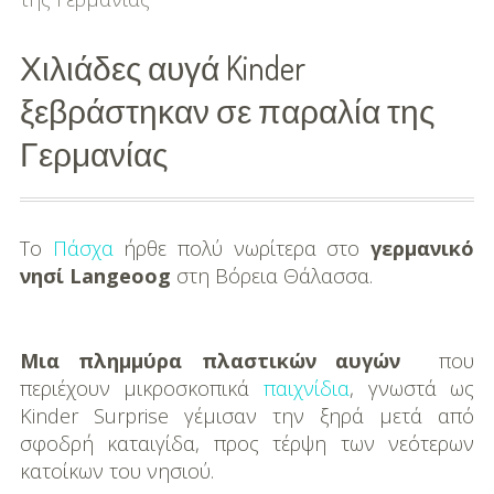
-
Προτάσεις Αγοράς
Χιλιάδες αυγά Kinder
Family
ξεβράστηκαν σε παραλία της
Γερμανίας
Εγκυμοσύνη
Μαμά
Το
Πάσχα
ήρθε πολύ νωρίτερα στο
γερμανικό
Μπαμπάς
νησί Langeoog
στη Βόρεια Θάλασσα.
Μωρό
Παιδί
Μια πλημμύρα πλαστικών αυγών
που
περιέχουν μικροσκοπικά
παιχνίδια
, γνωστά ως
Παιδικό Πάρτι
Kinder Surprise γέμισαν την ξηρά μετά από
σφοδρή καταιγίδα, προς τέρψη των νεότερων
Παιδικό Παιχνίδι
κατοίκων του νησιού.