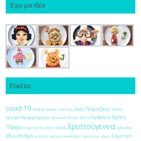
Έχω μια ιδέα
Ετικέτες
covid-19
Άκης Πετρετζίκης
fitness
Ύπνος
Master Chef
sexy
Κρήτη
Ηράκλειο
Αργυρώ Μπαρμπαρίγου
Δέσποινα Βανδή
ΕΕΤΑΑ
Χριστούγεννα
Πάσχα
έρευνες
Χανιά
Σταματίνα Τσιμτσιλή
αδυνάτισμα
δημοτικό
ανακλήσεις προϊόντων
γάμος
ανάπτυξη παιδιού