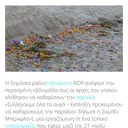
Μουσική
Διασκέδαση
Εκπαίδευση
Βάπτιση
Οργάνωση
Βάπτισης
Διάσημες
Βαπτίσεις
Η δημόσια ραδιο
τηλεόραση
NDR ανέφερε την
περασμένη εβδομάδα πως οι αρχές του νησιού
Σπίτι
κλήθηκαν να καθαρίσουν την
παραλία
.
«Συλλέγουμε όλα τα αυγά – έκπληξη, προκειμένου
Παιδικό Δωμάτιο
να καθαρίσουμε την παραλία» δήλωσε η Σαμπίν
Μπίρκφλεντ, μία εργαζόμενη σε ένα τοπικό
Deco
νηπιαγωγείο
, που έφερε μαζί της 27 «πολύ