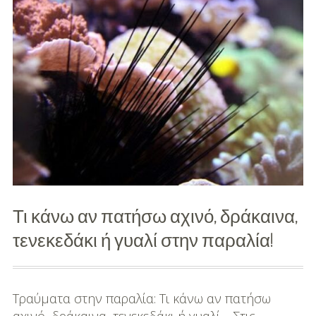
–
Ξενοδο
και
Αξιοθέ
Τι κάνω αν πατήσω αχινό, δράκαινα,
τενεκεδάκι ή γυαλί στην παραλία!
Τραύματα στην παραλία: Τι κάνω αν πατήσω
αχινό, δράκαινα, τενεκεδάκι ή γυαλί… Στις