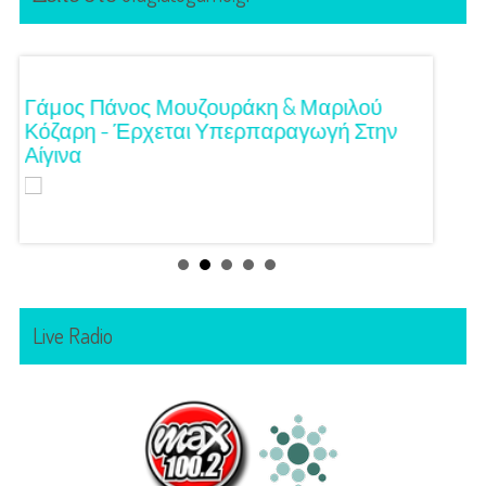
!
Γάμος Πάνος Μουζουράκη & Μαριλού
Κόκκι
Κόζαρη - Έρχεται Υπερπαραγωγή Στην
Αίγινα
Live Radio