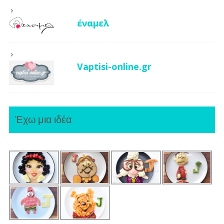
έναμελ
Vaptisi-online.gr
Έχω μια ιδέα