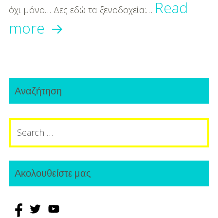
Read
όχι μόνο… Δες εδώ τα ξενοδοχεία:…
Απίστευτο
more
δώρο
για
Primary
τους
Αναζήτηση
Sidebar
ερωτευμένους
Search
–
for:
Κλείσε
3ημερο
Ακολουθείστε μας
με
λιγότερα