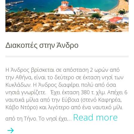
ή
γυαλί
στην
Διακοπές στην Άνδρο
παραλία!
Η Άνδρος βρίσκεται σε απόσταση 2 ωρών από
την Αθήνα, είναι το δεύτερο σε έκταση νησί των
Κυκλάδων. Η Άνδρος διαφέρει πολύ από όσα
νησιά γνωρίζετε. Έχει έκταση 380 τ. χλμ. Απέχει 6
ναυτικά μίλια από την Εύβοια (στενό Καφηρέα,
Κάβο Ντόρο) και λιγότερο από ένα ναυτικό μίλι
Δια
Read more
από τη Τήνο. Το νησί έχει…
στη