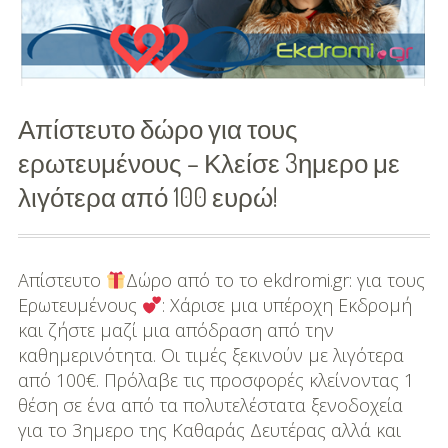
φετινέ
μου
διακοπ
Απίστευτο δώρο για τους
ερωτευμένους – Κλείσε 3ημερο με
λιγότερα από 100 ευρώ!
Aπίστευτο
Δώρο από το το ekdromi.gr: για τους
Ερωτευμένους
: Χάρισε μια υπέροχη Εκδρομή
και ζήστε μαζί μια απόδραση από την
καθημερινότητα. Οι τιμές ξεκινούν με λιγότερα
από 100€. Πρόλαβε τις προσφορές κλείνοντας 1
θέση σε ένα από τα πολυτελέστατα ξενοδοχεία
για το 3ημερο της Καθαράς Δευτέρας αλλά και