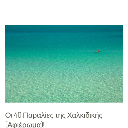
Άνδ
Οι 40 Παραλίες της Χαλκιδικής
(Αφιέρωμα)!