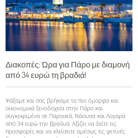
(Αφιέρωμα)!
Διακοπές: Ώρα για Πάρο με διαμονή
από 34 ευρώ τη βραδιά!
Ψάξαμε και σας βρήκαμε τα πιο όμορφα και
οικονομικά ξενοδοχεία στην Πάρο και
συγκεκριμένα σε Παροικιά, Νάουσα και Λογαρά
από 34 ευρώ την βραδυά. Αξίζει να δείτε τις
προσφορές και να κλείσειτε αμέσως τις φετινές