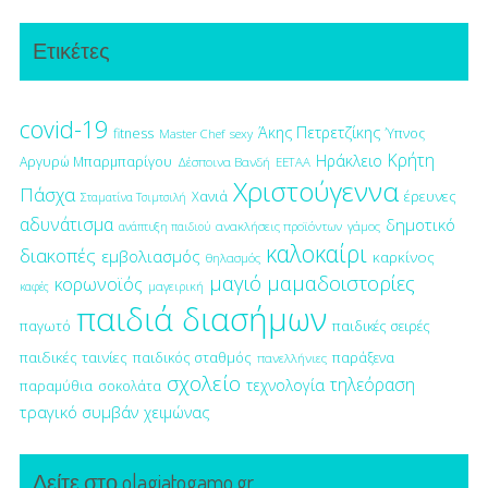
Ετικέτες
covid-19
Άκης Πετρετζίκης
fitness
Ύπνος
Master Chef
sexy
Κρήτη
Ηράκλειο
Αργυρώ Μπαρμπαρίγου
Δέσποινα Βανδή
ΕΕΤΑΑ
Χριστούγεννα
Πάσχα
έρευνες
Χανιά
Σταματίνα Τσιμτσιλή
αδυνάτισμα
δημοτικό
ανακλήσεις προϊόντων
γάμος
ανάπτυξη παιδιού
καλοκαίρι
διακοπές
εμβολιασμός
καρκίνος
θηλασμός
μαγιό
μαμαδοιστορίες
κορωνοϊός
μαγειρική
καφές
παιδιά διασήμων
παγωτό
παιδικές σειρές
παιδικές ταινίες
παιδικός σταθμός
παράξενα
πανελλήνιες
σχολείο
τηλεόραση
τεχνολογία
παραμύθια
σοκολάτα
τραγικό συμβάν
χειμώνας
Δείτε στο olagiatogamo.gr