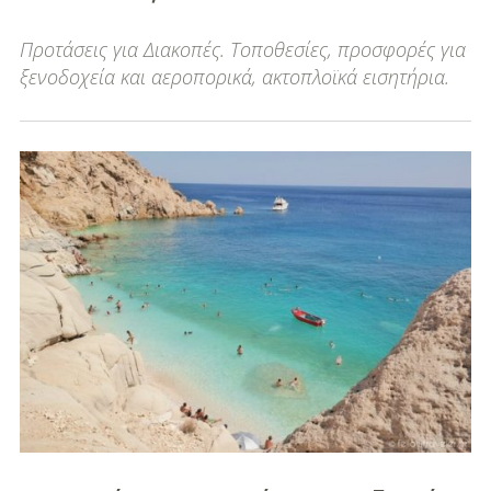
Διασκέδαση
Προτάσεις για Διακοπές. Τοποθεσίες, προσφορές για
ξενοδοχεία και αεροπορικά, ακτοπλοϊκά εισητήρια.
Εκπαίδευση
Βάπτιση
Οργάνωση
Βάπτισης
Διάσημες
Βαπτίσεις
Σπίτι
Παιδικό Δωμάτιο
Deco