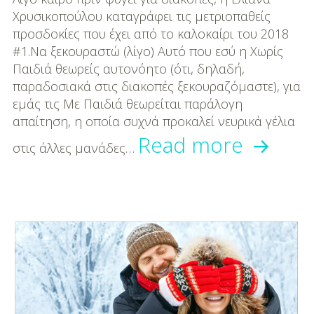
Χρυσικοπούλου καταγράφει τις μετριοπαθείς
προσδοκίες που έχει από το καλοκαίρι του 2018
#1.Να ξεκουραστώ (λίγο) Αυτό που εσύ η Χωρίς
Παιδιά θεωρείς αυτονόητο (ότι, δηλαδή,
παραδοσιακά στις διακοπές ξεκουραζόμαστε), για
εμάς τις Με Παιδιά θεωρείται παράλογη
απαίτηση, η οποία συχνά προκαλεί νευρικά γέλια
5
Read more
στις άλλες μανάδες…
προσδ
που
έχω
από
τις