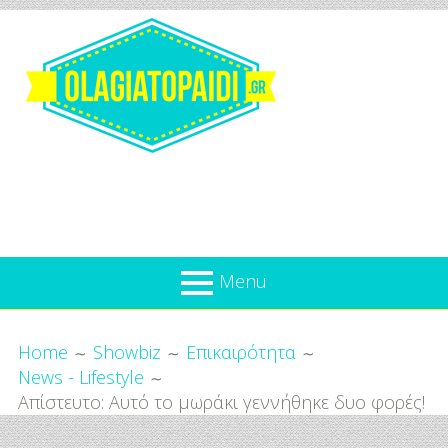
Skip
to
content
Olagiatopaidi.gr
Menu
Όλα
Breadcrumbs
What’s new
Home
Showbiz
Επικαιρότητα
Για
News - Lifestyle
Επικαιρότητα
το
Απίστευτο: Αυτό το μωράκι γεννήθηκε δυο φορές!
Παιδί
Προσφορές