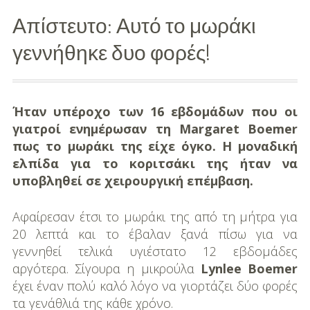
Απίστευτο: Αυτό το μωράκι
Διασκέδαση
γεννήθηκε δυο φορές!
Εκπαίδευση
Βάπτιση
Ήταν υπέροχο των 16 εβδομάδων που οι
Οργάνωση
γιατροί ενημέρωσαν τη Margaret Boemer
Βάπτισης
πως το μωράκι της είχε όγκο. Η μοναδική
ελπίδα για το κοριτσάκι της ήταν να
Διάσημες
υποβληθεί σε χειρουργική επέμβαση.
Βαπτίσεις
Αφαίρεσαν έτσι το μωράκι της από τη μήτρα για
Σπίτι
20 λεπτά και το έβαλαν ξανά πίσω για να
Παιδικό Δωμάτιο
γεννηθεί τελικά υγιέστατο 12 εβδομάδες
αργότερα. Σίγουρα η μικρούλα
Lynlee Boemer
Deco
έχει έναν πολύ καλό λόγο να γιορτάζει δύο φορές
τα γενάθλιά της κάθε χρόνο.