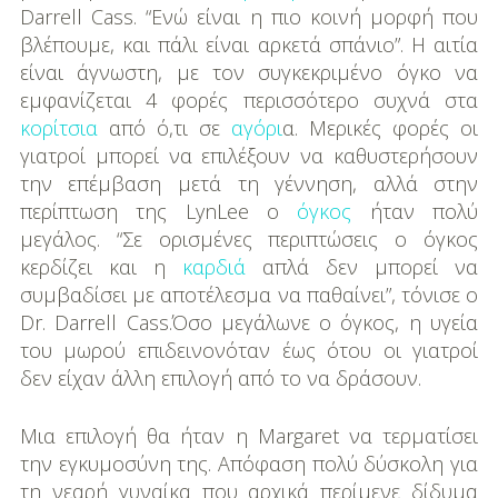
Darrell Cass. “Ενώ είναι η πιο κοινή μορφή που
βλέπουμε, και πάλι είναι αρκετά σπάνιο”. Η αιτία
είναι άγνωστη, με τον συγκεκριμένο όγκο να
εμφανίζεται 4 φορές περισσότερο συχνά στα
κορίτσια
από ό,τι σε
αγόρι
α. Μερικές φορές οι
γιατροί μπορεί να επιλέξουν να καθυστερήσουν
την επέμβαση μετά τη γέννηση, αλλά στην
περίπτωση της LynLee ο
όγκος
ήταν πολύ
μεγάλος. “Σε ορισμένες περιπτώσεις ο όγκος
κερδίζει και η
καρδιά
απλά δεν μπορεί να
συμβαδίσει με αποτέλεσμα να παθαίνει”, τόνισε ο
Dr. Darrell Cass.Όσο μεγάλωνε ο όγκος, η υγεία
του μωρού επιδεινονόταν έως ότου οι γιατροί
δεν είχαν άλλη επιλογή από το να δράσουν.
Μια επιλογή θα ήταν η Margaret να τερματίσει
την εγκυμοσύνη της. Απόφαση πολύ δύσκολη για
τη νεαρή γυναίκα που αρχικά περίμενε δίδυμα