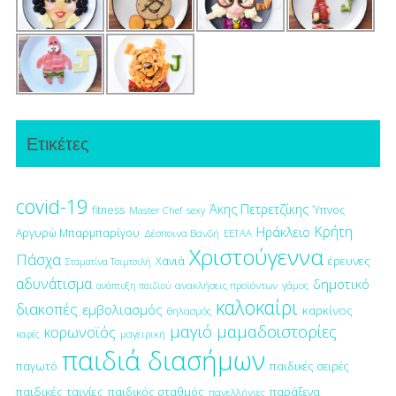
Ετικέτες
covid-19
Άκης Πετρετζίκης
fitness
Ύπνος
Master Chef
sexy
Κρήτη
Ηράκλειο
Αργυρώ Μπαρμπαρίγου
Δέσποινα Βανδή
ΕΕΤΑΑ
Χριστούγεννα
Πάσχα
έρευνες
Χανιά
Σταματίνα Τσιμτσιλή
αδυνάτισμα
δημοτικό
ανακλήσεις προϊόντων
γάμος
ανάπτυξη παιδιού
καλοκαίρι
διακοπές
εμβολιασμός
καρκίνος
θηλασμός
μαγιό
μαμαδοιστορίες
κορωνοϊός
μαγειρική
καφές
παιδιά διασήμων
παγωτό
παιδικές σειρές
παιδικές ταινίες
παιδικός σταθμός
παράξενα
πανελλήνιες