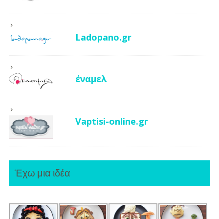
Ladopano.gr
έναμελ
Vaptisi-online.gr
Έχω μια ιδέα