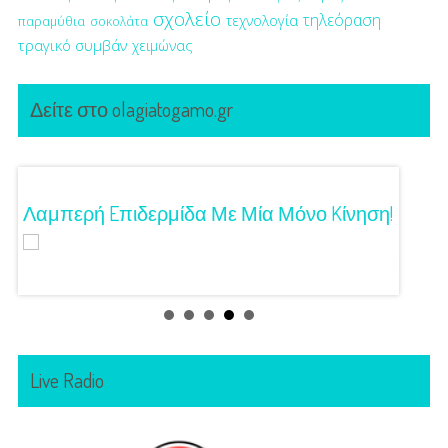
σχολείο
τηλεόραση
τεχνολογία
παραμύθια
σοκολάτα
τραγικό συμβάν
χειμώνας
Δείτε στο olagiatogamo.gr
Λαμπερή Eπιδερμίδα Με Μία Μόνο Kίνηση!
3 Προτ
Γούστ
Live Radio