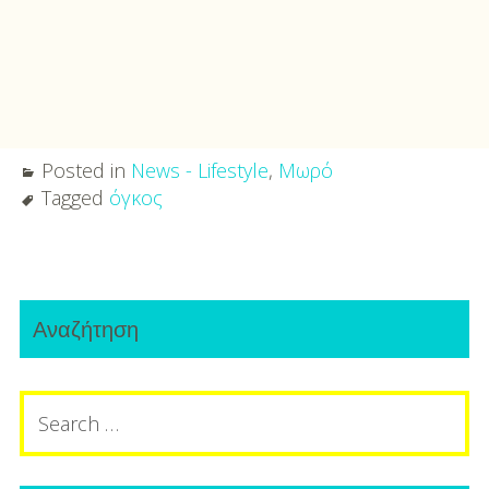
Posted in
News - Lifestyle
,
Μωρό
Tagged
όγκος
Post
Primary
navigation
Αναζήτηση
Sidebar
Search
for: