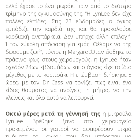
αλλά έχασε το ένα μωράκι πριν από το δεύτερο
τρίμηνο της εγκυμοσύνης της. “Η LynLee δεν είχε
πολλές ελπίδες. Στις 23 εβδομάδες ο όγκος
εμπόδιζε την καρδιά της και θα προκαλούσε
καρδιακή ανεπάρκεια. Δεν υπήρχε άλλη επιλογή.
Ήταν εύκολη απόφαση για εμάς. Θέλαμε να της
δώσουμε ζωή”, τόνισε η Margaret.Όταν δόθηκε το
πράσινο φως στους χειρουργούς, η LynLee ήταν
σχεδόν 24ων εβδομάδων και ο όγκος είχε το ίδιο
μέγεθος με το κοριτσάκι. Η επέμβαση διήρκησε 5
ώρες, με τον Dr Cass να τονίζει πως είναι ένα
είδος θαύματος να ανοίγεις τη μήτρα, να την
κλείνεις και όλο αυτό να λειτουργεί.
Οκτώ μέρες μετά τη γέννησή της
η μικρούλα
LynLee βρέθηκε ξανά στο χειρουργείο
προκειμένου οι γιατροί να αφαιρέσουν μικρά
τμήματα του όγκου που δεν μπόρεσαν να