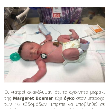
DIY
Διατροφή-Συνταγές
Συνταγές
Συμβουλές
Διατροφής
Υγεία – Ψυχολογία
Οι γιατροί ανακάλυψαν ότι το αγέννητο μωράκι
της
Margaret Boemer
είχε
όγκο
στον υπέροχο
των 16 εβδομάδων. Έπρεπε να υποβληθεί σε