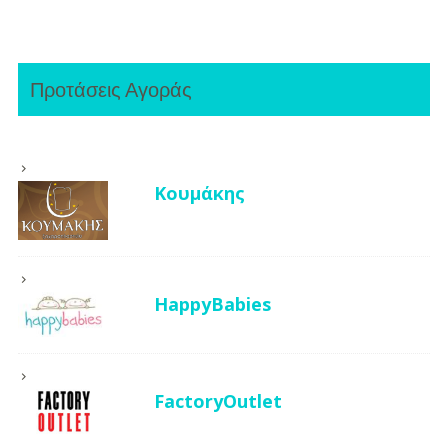
Προτάσεις Αγοράς
Κουμάκης
HappyBabies
FactoryOutlet