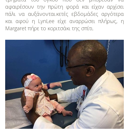
αφαιρέσουν την πρώτη φορά και είχαν αρχίσει
πάλι να αυξάνονται.κετές εβδομάδες αργότερα
και αφού η LynLee είχε αναρρώσει πλήρως, η
Margaret πήρε το κοριτσάκι της σπίτι.