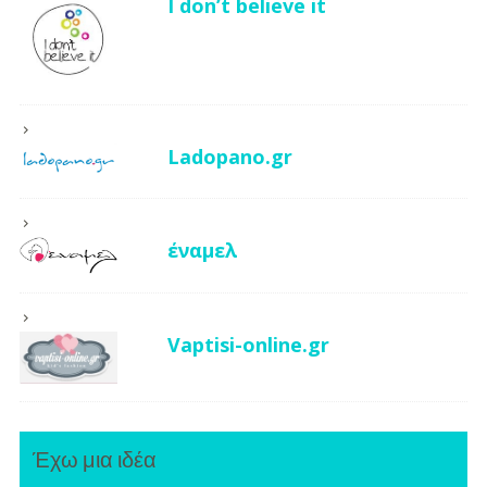
I don’t believe it
Ladopano.gr
έναμελ
Vaptisi-online.gr
Έχω μια ιδέα