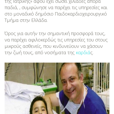
DIY
της Ιατρικής» αφού έχει σώσει χιλιάδες άπορα
παδιά, , συμφώνησε να παρέχει τις υπηρεσίες και
Διατροφή-Συνταγές
στο μοναδικό δημόσιο Παιδοκαρδιοχειρουργικό
Τμήμα στην Ελλάδα.
Συνταγές
Όρος για αυτήν την σημαντική προσφορά τους,
Συμβουλές
να παρέχει αφιλοκερδώς τις υπηρεσίες του στους
Διατροφής
μικρούς ασθενείς, που κινδυνεύουν να χάσουν
την ζωή τους, από νοσήματα της
καρδιά
ς.
Υγεία – Ψυχολογία