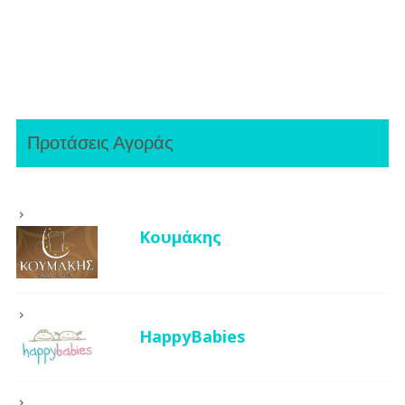
Προτάσεις Αγοράς
Κουμάκης
HappyBabies