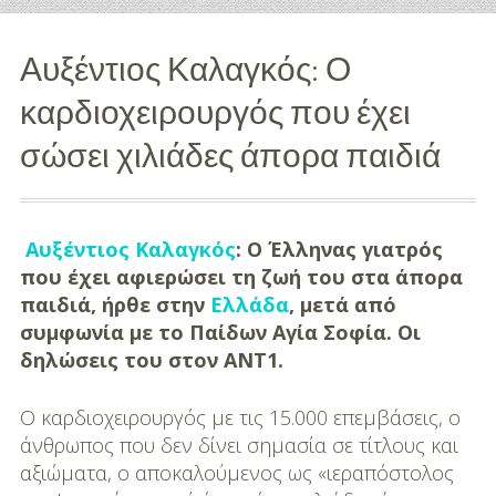
Διασκέδαση
Αυξέντιος Καλαγκός: Ο
Εκπαίδευση
καρδιοχειρουργός που έχει
Βάπτιση
σώσει χιλιάδες άπορα παιδιά
Οργάνωση
Βάπτισης
Αυξέντιος Καλαγκός
: Ο Έλληνας γιατρός
Διάσημες
που έχει αφιερώσει τη ζωή του στα άπορα
Βαπτίσεις
παιδιά, ήρθε στην
Ελλάδα
, μετά από
συμφωνία με το Παίδων Αγία Σοφία. Οι
Σπίτι
δηλώσεις του στον ΑΝΤ1.
Παιδικό Δωμάτιο
Ο καρδιοχειρουργός με τις 15.000 επεμβάσεις, ο
άνθρωπος που δεν δίνει σημασία σε τίτλους και
Deco
αξιώματα, ο αποκαλούμενος ως «ιεραπόστολος