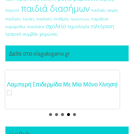
παιδιά διασήμων
παγωτό
παιδικές σειρές
παιδικές ταινίες
παιδικός σταθμός
παράξενα
πανελλήνιες
σχολείο
τηλεόραση
τεχνολογία
παραμύθια
σοκολάτα
τραγικό συμβάν
χειμώνας
Δείτε στο olagiatogamo.gr
Λαμπερή Eπιδερμίδα Με Μία Μόνο Kίνηση!
3 Προτ
Γούστ