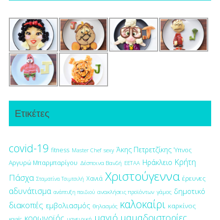
Ετικέτες
covid-19
Άκης Πετρετζίκης
fitness
Ύπνος
Master Chef
sexy
Κρήτη
Ηράκλειο
Αργυρώ Μπαρμπαρίγου
Δέσποινα Βανδή
ΕΕΤΑΑ
Χριστούγεννα
Πάσχα
έρευνες
Χανιά
Σταματίνα Τσιμτσιλή
αδυνάτισμα
δημοτικό
ανακλήσεις προϊόντων
γάμος
ανάπτυξη παιδιού
καλοκαίρι
διακοπές
εμβολιασμός
καρκίνος
θηλασμός
μαγιό
μαμαδοιστορίες
κορωνοϊός
μαγειρική
καφές