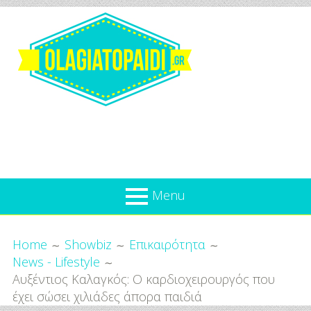
Skip
to
content
Olagiatopaidi.gr
Menu
Όλα
Breadcrumbs
What’s new
Home
Showbiz
Επικαιρότητα
Για
News - Lifestyle
Επικαιρότητα
το
Αυξέντιος Καλαγκός: Ο καρδιοχειρουργός που
Παιδί
Προσφορές
έχει σώσει χιλιάδες άπορα παιδιά