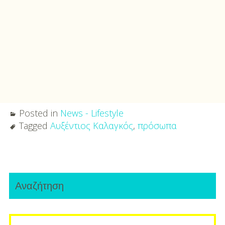
Posted in
News - Lifestyle
Tagged
Αυξέντιος Καλαγκός
,
πρόσωπα
Post
Primary
navigation
Αναζήτηση
Sidebar
Search