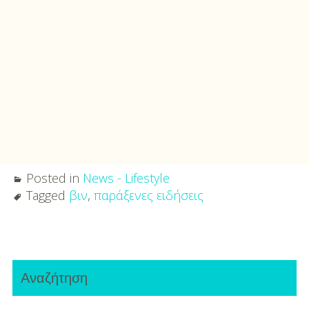
Posted in
News - Lifestyle
Tagged
βιν
,
παράξενες ειδήσεις
Post
Primary
navigation
Αναζήτηση
Sidebar