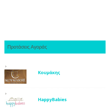
Προτάσεις Αγοράς
Κουμάκης
HappyBabies