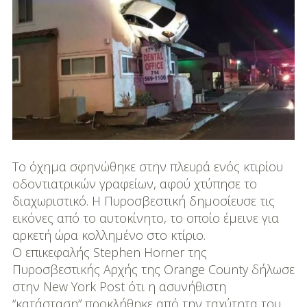
DIY
Διατροφή-Συνταγές
Συνταγές
Συμβουλές
Διατροφής
Υγεία – Ψυχολογία
Το όχημα σφηνώθηκε στην πλευρά ενός κτιρίου
οδοντιατρικών γραφείων, αφού χτύπησε το
διαχωριστικό. Η Πυροσβεστική δημοσίευσε τις
εικόνες από το αυτοκίνητο, το οποίο έμεινε για
αρκετή ώρα κολλημένο στο κτίριο.
Ο επικεφαλής Stephen Horner της
Πυροσβεστικής Αρχής της Orange County δήλωσε
στην New York Post ότι η ασυνήθιστη
“κατάσταση” προκλήθηκε από την ταχύτητα του