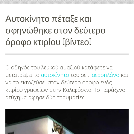
Διασκέδαση
Αυτοκίνητο πέταξε και
Εκπαίδευση
σφηνώθηκε στον δεύτερο
Βάπτιση
όροφο κτιρίου (βίντεο)
Οργάνωση
Βάπτισης
Ο οδηγός του λευκού αμαξιού κατάφερε να
Διάσημες
μετατρέψει το
αυτοκίνητο
του σε…
αεροπλάνο
και
Βαπτίσεις
να το εκτοξεύσει στον δεύτερο όροφο ενός
κτιρίου γραφείων στην Καλιφόρνια. Το παράξενο
Σπίτι
ατύχημα άφησε δύο τραυματίες.
Παιδικό Δωμάτιο
Deco