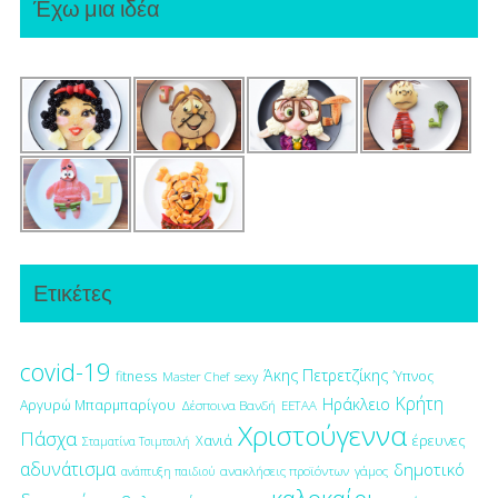
Έχω μια ιδέα
Ετικέτες
covid-19
Άκης Πετρετζίκης
fitness
Ύπνος
Master Chef
sexy
Κρήτη
Ηράκλειο
Αργυρώ Μπαρμπαρίγου
Δέσποινα Βανδή
ΕΕΤΑΑ
Χριστούγεννα
Πάσχα
έρευνες
Χανιά
Σταματίνα Τσιμτσιλή
αδυνάτισμα
δημοτικό
ανακλήσεις προϊόντων
γάμος
ανάπτυξη παιδιού