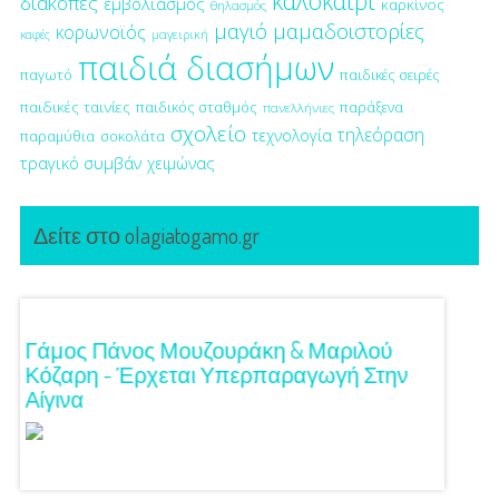
καλοκαίρι
διακοπές
εμβολιασμός
καρκίνος
θηλασμός
μαγιό
μαμαδοιστορίες
κορωνοϊός
μαγειρική
καφές
παιδιά διασήμων
παγωτό
παιδικές σειρές
παιδικές ταινίες
παιδικός σταθμός
παράξενα
πανελλήνιες
σχολείο
τηλεόραση
τεχνολογία
παραμύθια
σοκολάτα
τραγικό συμβάν
χειμώνας
Δείτε στο olagiatogamo.gr
!
Γάμος Πάνος Μουζουράκη & Μαριλού
Κόκκι
Κόζαρη - Έρχεται Υπερπαραγωγή Στην
Αίγινα