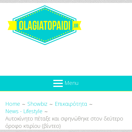
Skip
to
content
Olagiatopaidi.gr
Menu
Όλα
Breadcrumbs
What’s new
Home
Showbiz
Επικαιρότητα
Για
News - Lifestyle
Επικαιρότητα
το
Αυτοκίνητο πέταξε και σφηνώθηκε στον δεύτερο
Παιδί
Προσφορές
όροφο κτιρίου (βίντεο)