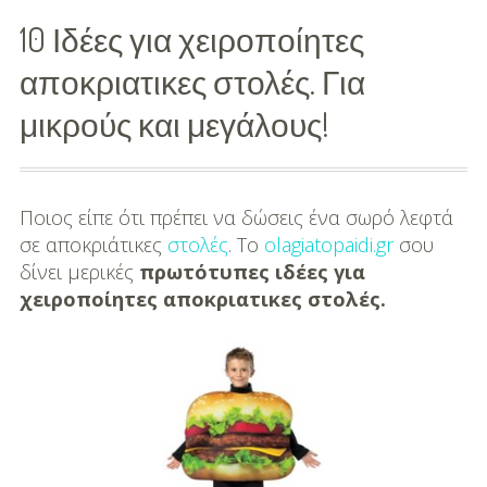
10 Ιδέες για χειροποίητες
Διασκέδαση
αποκριατικες στολές. Για
Εκπαίδευση
μικρούς και μεγάλους!
Βάπτιση
Οργάνωση
Βάπτισης
Ποιος είπε ότι πρέπει να δώσεις ένα σωρό λεφτά
σε αποκριάτικες
στολές
. Τo
olagiatopaidi.gr
σου
Διάσημες
δίνει μερικές
πρωτότυπες ιδέες για
Βαπτίσεις
χειροποίητες αποκριατικες στολές.
Σπίτι
Παιδικό Δωμάτιο
Deco