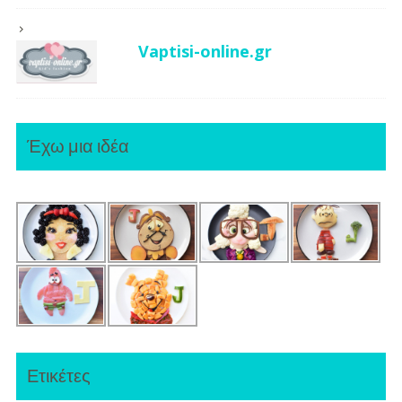
Vaptisi-online.gr
Έχω μια ιδέα
Ετικέτες