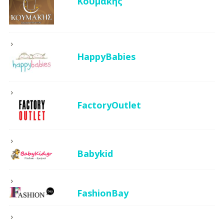
Κουμάκης
HappyBabies
FactoryOutlet
Babykid
FashionBay