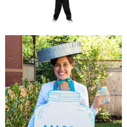
DIY
Διατροφή-Συνταγές
Συνταγές
Συμβουλές
Διατροφής
Υγεία – Ψυχολογία