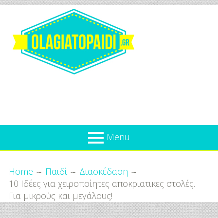
Skip
to
content
Olagiatopaidi.gr
Menu
Όλα
Breadcrumbs
What’s new
Home
Παιδί
Διασκέδαση
Για
10 Ιδέες για χειροποίητες αποκριατικες στολές.
Επικαιρότητα
το
Για μικρούς και μεγάλους!
Παιδί
Προσφορές