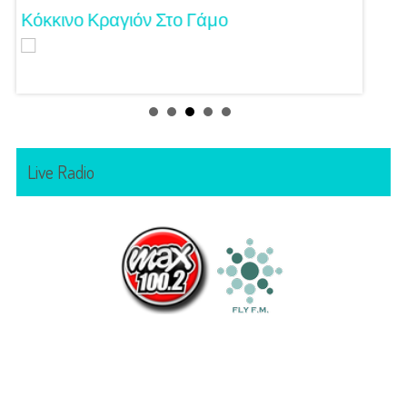
Κόκκινο Κραγιόν Στο Γάμο
Λαμπε
Live Radio