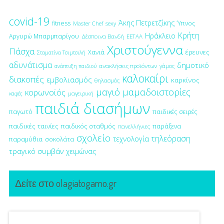
covid-19
Άκης Πετρετζίκης
fitness
Ύπνος
Master Chef
sexy
Κρήτη
Ηράκλειο
Αργυρώ Μπαρμπαρίγου
Δέσποινα Βανδή
ΕΕΤΑΑ
Χριστούγεννα
Πάσχα
έρευνες
Χανιά
Σταματίνα Τσιμτσιλή
αδυνάτισμα
δημοτικό
ανακλήσεις προϊόντων
γάμος
ανάπτυξη παιδιού
καλοκαίρι
διακοπές
εμβολιασμός
καρκίνος
θηλασμός
μαγιό
μαμαδοιστορίες
κορωνοϊός
μαγειρική
καφές
παιδιά διασήμων
παγωτό
παιδικές σειρές
παιδικές ταινίες
παιδικός σταθμός
παράξενα
πανελλήνιες
σχολείο
τηλεόραση
τεχνολογία
παραμύθια
σοκολάτα
τραγικό συμβάν
χειμώνας
Δείτε στο olagiatogamo.gr