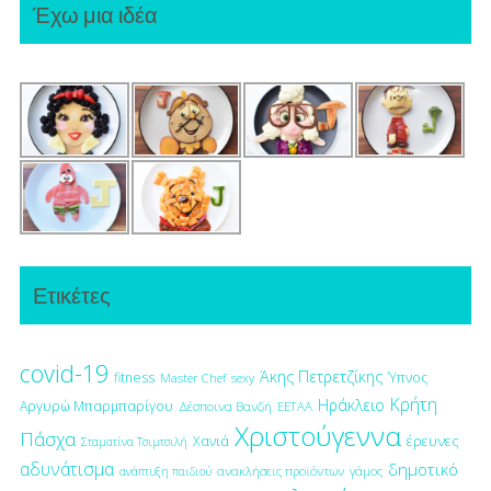
Έχω μια ιδέα
Ετικέτες
covid-19
Άκης Πετρετζίκης
fitness
Ύπνος
Master Chef
sexy
Κρήτη
Ηράκλειο
Αργυρώ Μπαρμπαρίγου
Δέσποινα Βανδή
ΕΕΤΑΑ
Χριστούγεννα
Πάσχα
έρευνες
Χανιά
Σταματίνα Τσιμτσιλή
αδυνάτισμα
δημοτικό
ανακλήσεις προϊόντων
γάμος
ανάπτυξη παιδιού