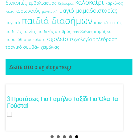
καλοκαίρι
διακοπές
εμβολιασμός
καρκίνος
θηλασμός
μαγιό
μαμαδοιστορίες
κορωνοϊός
μαγειρική
καφές
παιδιά διασήμων
παγωτό
παιδικές σειρές
παιδικές ταινίες
παιδικός σταθμός
παράξενα
πανελλήνιες
σχολείο
τηλεόραση
τεχνολογία
παραμύθια
σοκολάτα
τραγικό συμβάν
χειμώνας
Δείτε στο olagiatogamo.gr
ση!
3 Προτάσεις Για Γαμήλιο Ταξίδι Για Όλα Τα
Πρωτό
Γούστα!