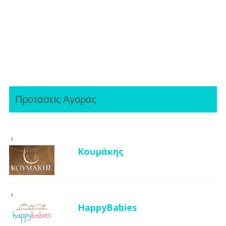
Προτάσεις Αγοράς
Κουμάκης
HappyBabies