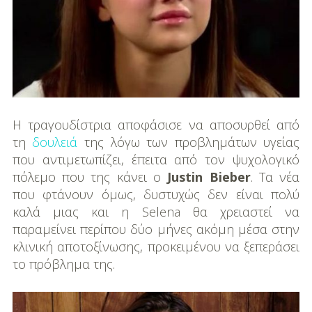
DIY
Διατροφή-Συνταγές
Συνταγές
Συμβουλές
Διατροφής
Η τραγουδίστρια αποφάσισε να αποσυρθεί από
τη
δουλειά
της λόγω των προβλημάτων υγείας
Υγεία – Ψυχολογία
που αντιμετωπίζει, έπειτα από τον ψυχολογικό
πόλεμο που της κάνει ο
Justin Bieber
. Τα νέα
που φτάνουν όμως, δυστυχώς δεν είναι πολύ
καλά μιας και η Selena θα χρειαστεί να
παραμείνει περίπου δύο μήνες ακόμη μέσα στην
κλινική αποτοξίνωσης, προκειμένου να ξεπεράσει
το πρόβλημα της.