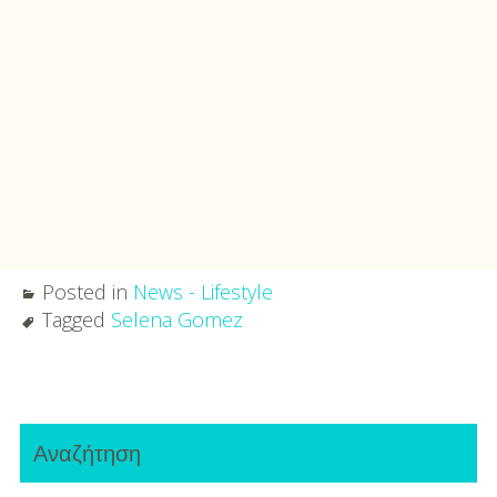
Posted in
News - Lifestyle
Tagged
Selena Gomez
Post
Primary
navigation
Αναζήτηση
Sidebar