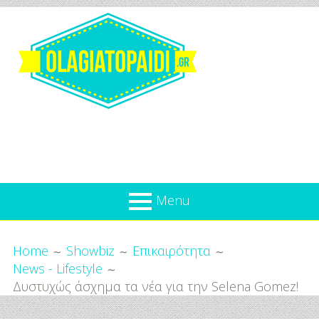
Skip
to
content
Olagiatopaidi.gr
Menu
Όλα
Breadcrumbs
What’s new
Home
Showbiz
Επικαιρότητα
Για
News - Lifestyle
Επικαιρότητα
το
Δυστυχώς άσχημα τα νέα για την Selena Gomez!
Παιδί
Προσφορές