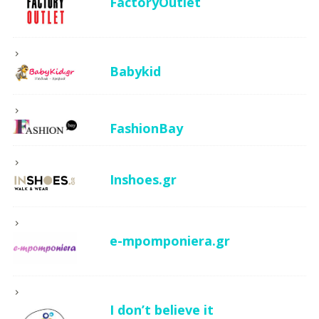
FactoryOutlet
Babykid
FashionBay
Inshoes.gr
e-mpomponiera.gr
I don’t believe it