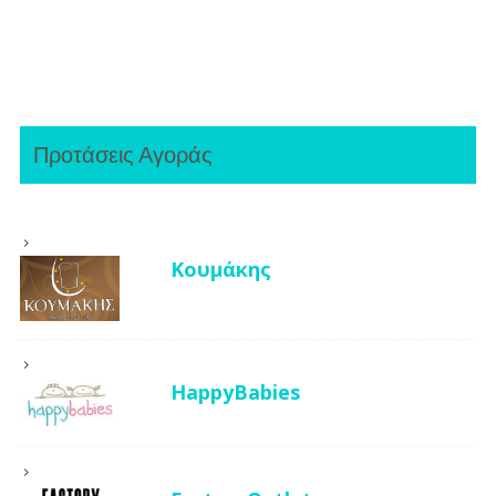
Προτάσεις Αγοράς
Κουμάκης
HappyBabies