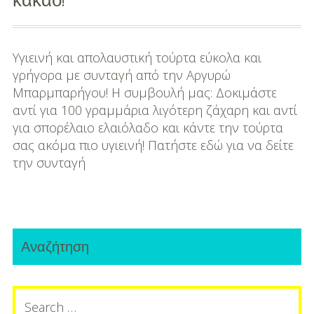
DIY
Διατροφή-Συνταγές
Υγιεινή και απολαυστική τούρτα εύκολα και
Συνταγές
γρήγορα με συνταγή από την Αργυρώ
Μπαρμπαρήγου! H συμβουλή μας: Δοκιμάστε
Συμβουλές
αντί για 100 γραμμάρια λιγότερη ζάχαρη και αντί
Διατροφής
για σπορέλαιο ελαιόλαδο και κάντε την τούρτα
σας ακόμα πιο υγιεινή! Πατήστε εδώ για να δείτε
Υγεία – Ψυχολογία
την συνταγή
Primary
Αναζήτηση
Sidebar
Search
for: