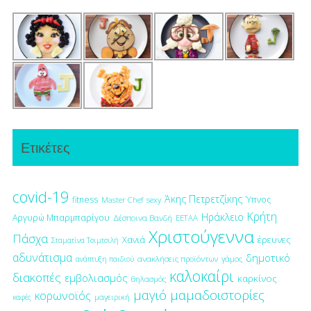
Ετικέτες
covid-19
Άκης Πετρετζίκης
fitness
Ύπνος
Master Chef
sexy
Κρήτη
Ηράκλειο
Αργυρώ Μπαρμπαρίγου
Δέσποινα Βανδή
ΕΕΤΑΑ
Χριστούγεννα
Πάσχα
έρευνες
Χανιά
Σταματίνα Τσιμτσιλή
αδυνάτισμα
δημοτικό
ανακλήσεις προϊόντων
γάμος
ανάπτυξη παιδιού
καλοκαίρι
διακοπές
εμβολιασμός
καρκίνος
θηλασμός
μαγιό
μαμαδοιστορίες
κορωνοϊός
μαγειρική
καφές