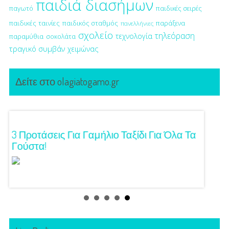
παιδιά διασήμων
παγωτό
παιδικές σειρές
παιδικές ταινίες
παιδικός σταθμός
παράξενα
πανελλήνιες
σχολείο
τηλεόραση
τεχνολογία
παραμύθια
σοκολάτα
τραγικό συμβάν
χειμώνας
Δείτε στο olagiatogamo.gr
ση!
3 Προτάσεις Για Γαμήλιο Ταξίδι Για Όλα Τα
Πρωτό
Γούστα!