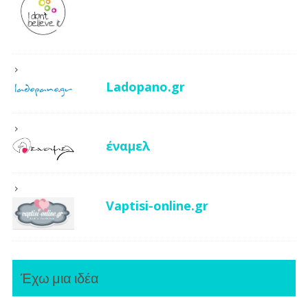
Ladopano.gr
έναμελ
Vaptisi-online.gr
Έχω μια ιδέα