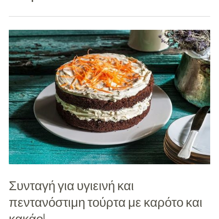
Διασκέδαση
Εκπαίδευση
Βάπτιση
Οργάνωση
Βάπτισης
Διάσημες
Βαπτίσεις
Σπίτι
Παιδικό Δωμάτιο
Συνταγή για υγιεινή και
Deco
πεντανόστιμη τούρτα με καρότο και
κακάο!