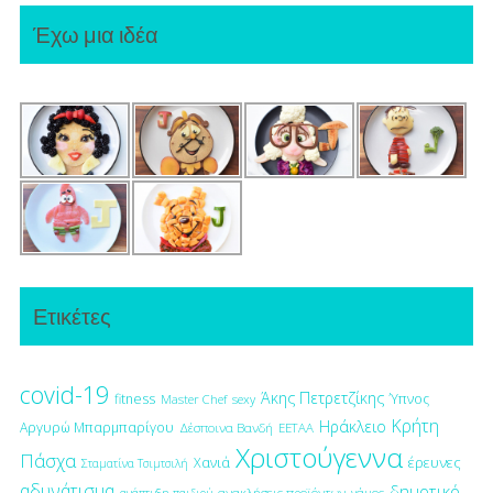
Έχω μια ιδέα
Ετικέτες
covid-19
Άκης Πετρετζίκης
fitness
Ύπνος
Master Chef
sexy
Κρήτη
Ηράκλειο
Αργυρώ Μπαρμπαρίγου
Δέσποινα Βανδή
ΕΕΤΑΑ
Χριστούγεννα
Πάσχα
έρευνες
Χανιά
Σταματίνα Τσιμτσιλή
αδυνάτισμα
δημοτικό
ανακλήσεις προϊόντων
γάμος