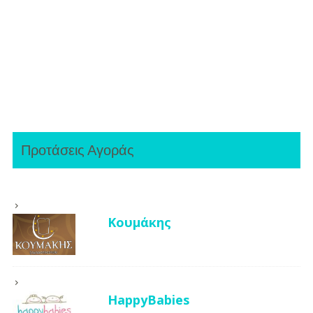
Προτάσεις Αγοράς
Κουμάκης
HappyBabies