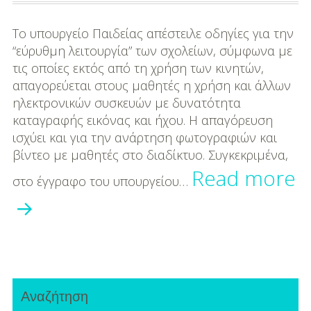
DIY
Το υπουργείο Παιδείας απέστειλε οδηγίες για την
Διατροφή-Συνταγές
“εύρυθμη λειτουργία” των σχολείων, σύμφωνα με
Συνταγές
τις οποίες εκτός από τη χρήση των κινητών,
απαγορεύεται στους μαθητές η χρήση και άλλων
Συμβουλές
ηλεκτρονικών συσκευών με δυνατότητα
Διατροφής
καταγραφής εικόνας και ήχου. Η απαγόρευση
ισχύει και για την ανάρτηση φωτογραφιών και
Υγεία – Ψυχολογία
βίντεο με μαθητές στο διαδίκτυο. Συγκεκριμένα,
Read more
στο έγγραφο του υπουργείου…
Κινητά,
tablets
και
Primary
laptops
Αναζήτηση