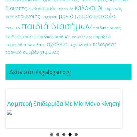
ανάπτυξη παιδιού
καλοκαίρι
διακοπές
εμβολιασμός
καρκίνος
θηλασμός
μαγιό
μαμαδοιστορίες
κορωνοϊός
μαγειρική
καφές
παιδιά διασήμων
παγωτό
παιδικές σειρές
παιδικές ταινίες
παιδικός σταθμός
παράξενα
πανελλήνιες
σχολείο
τηλεόραση
τεχνολογία
παραμύθια
σοκολάτα
τραγικό συμβάν
χειμώνας
Δείτε στο olagiatogamo.gr
Λαμπερή Eπιδερμίδα Με Μία Μόνο Kίνηση!
3 Προτ
Γούστ