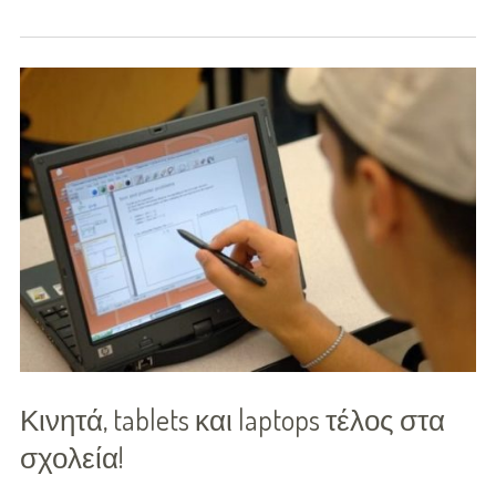
Διασκέδαση
Εκπαίδευση
Βάπτιση
Οργάνωση
Βάπτισης
Διάσημες
Βαπτίσεις
Σπίτι
Παιδικό Δωμάτιο
Κινητά, tablets και laptops τέλος στα
Deco
σχολεία!