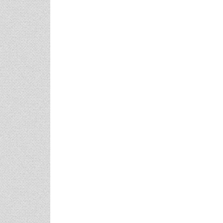
Μαριλού Κόζαρη - Έρχεται
Υπερπαραγωγή Στην Αίγινα