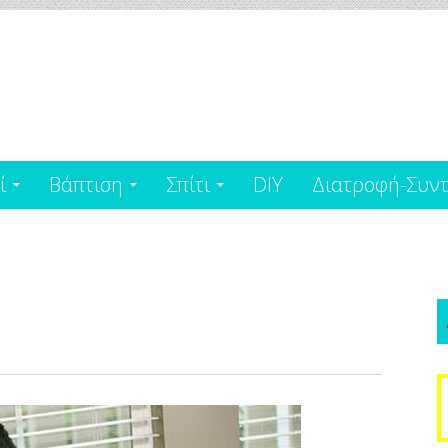
ί
Βάπτιση
Σπίτι
DIY
Διατροφή-Συντ
S
f