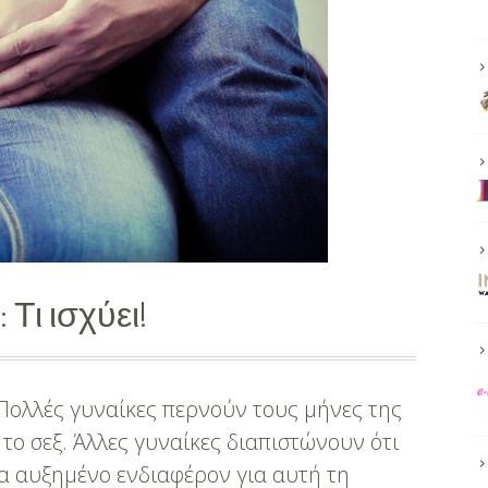
για
το
σεξ;
Τι ισχύει!
 Πολλές γυναίκες περνούν τους μήνες της
το σεξ. Άλλες γυναίκες διαπιστώνουν ότι
α αυξημένο ενδιαφέρον για αυτή τη