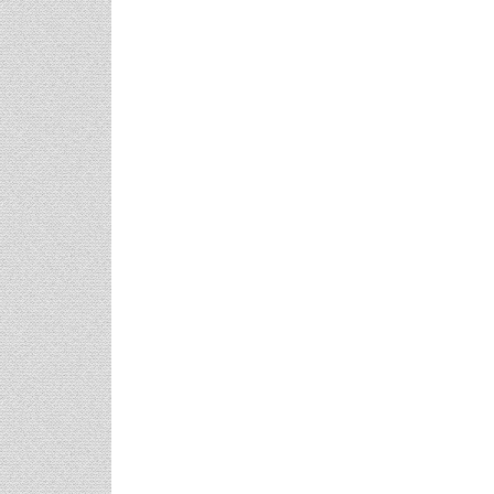
φικό
Γάμος Πάνος Μουζουράκη &
Κόκκινο Κραγ