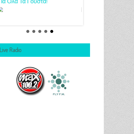
Για Όλα Τα Γούστα!
Μανικιούρ!
Live Radio