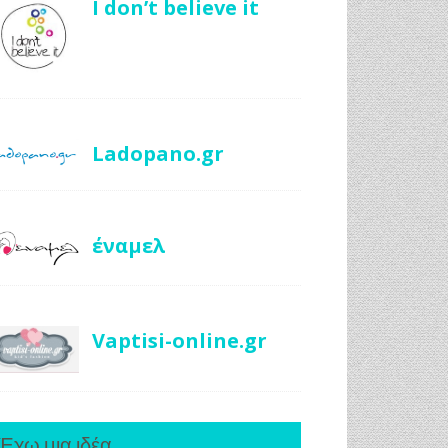
I don’t believe it
Ladopano.gr
έναμελ
Vaptisi-online.gr
Έχω μια ιδέα