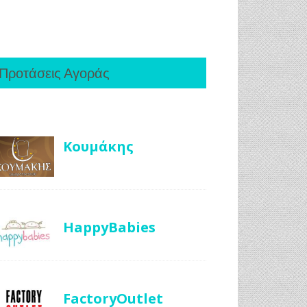
Προτάσεις Αγοράς
Κουμάκης
HappyBabies
FactoryOutlet