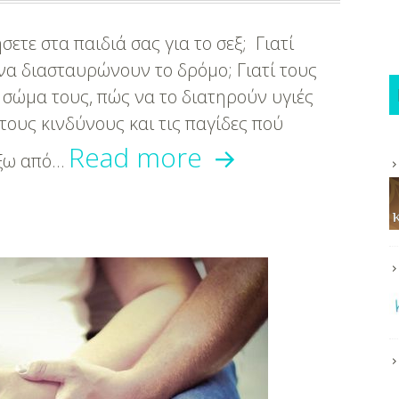
σετε στα παιδιά σας για το σεξ; Γιατί
να διασταυρώνουν το δρόμο; Γιατί τους
 σώμα τους, πώς να το διατηρούν υγιές
τους κινδύνους και τις παγίδες πού
Πώς
Read more
έξω από…
και
πότε
μιλάω
στο
παιδί
μου