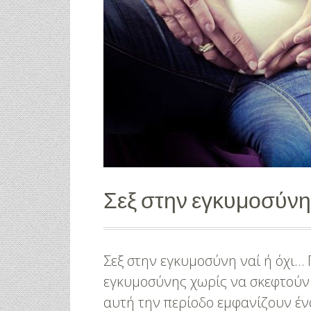
Σεξ στην εγκυμοσύνη: 
Σεξ στην εγκυμοσύνη ναί ή όχι…
εγκυμοσύνης χωρίς να σκεφτούν 
αυτή την περίοδο εμφανίζουν έν