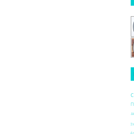
c
Π
Δ
Στ
έ