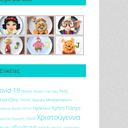
Ετικέτες
ovid-19
Άκης
fitness
Master Chef
sexy
ετρετζίκης
Ύπνος
Αργυρώ Μπαρμπαρίγου
Πάσχα
Κρήτη
Ηράκλειο
έσποινα Βανδή
ΕΕΤΑΑ
Χριστούγεννα
Χανιά
αματίνα Τσιμτσιλή
αδυνάτισμα
ρευνες
ανακλήσεις
ανάπτυξη παιδιού