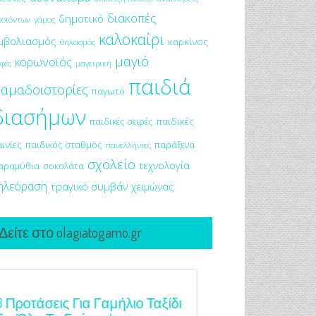
διακοπές
δημοτικό
ροϊόντων
γάμος
καλοκαίρι
μβολιασμός
καρκίνος
θηλασμός
μαγιό
κορωνοϊός
μαγειρική
φές
παιδιά
αμαδοιστορίες
παγωτό
διασήμων
παιδικές σειρές
παιδικές
αινίες
παιδικός σταθμός
παράξενα
πανελλήνιες
σχολείο
τεχνολογία
αραμύθια
σοκολάτα
ηλεόραση
τραγικό συμβάν
χειμώνας
Δείτε στο olagiatogamo.gr
3 Προτάσεις Για Γαμήλιο Ταξίδι
Πρωτότυπες Ιδέες Γ