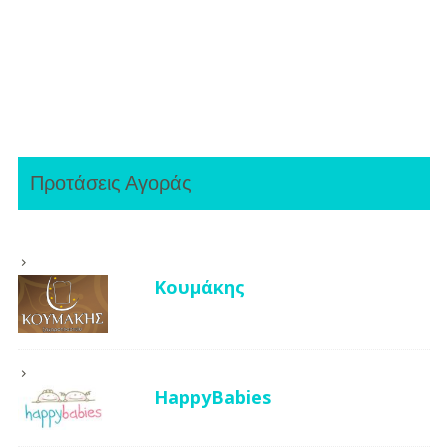
Προτάσεις Αγοράς
Κουμάκης
HappyBabies