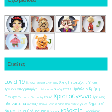
Ετικέτες
covid-19
Άκης Πετρετζίκης
fitness
Ύπνος
Master Chef
sexy
Κρήτη
Ηράκλειο
Αργυρώ Μπαρμπαρίγου
Δέσποινα Βανδή
ΕΕΤΑΑ
Χριστούγεννα
Πάσχα
έρευνες
Χανιά
Σταματίνα Τσιμτσιλή
αδυνάτισμα
δημοτικό
ανακλήσεις προϊόντων
γάμος
ανάπτυξη παιδιού
καλοκαίρι
διακοπές
εμβολιασμός
καρκίνος
θηλασμός