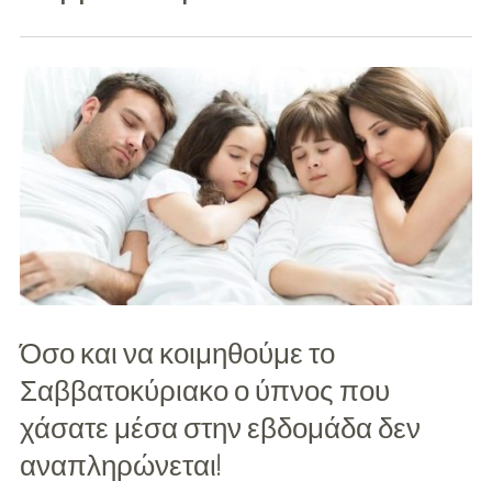
Διασκέδαση
Εκπαίδευση
Βάπτιση
Οργάνωση
Βάπτισης
Διάσημες
Βαπτίσεις
Σπίτι
Όσο και να κοιμηθούμε το
Σαββατοκύριακο ο ύπνος που
Παιδικό Δωμάτιο
χάσατε μέσα στην εβδομάδα δεν
Deco
αναπληρώνεται!