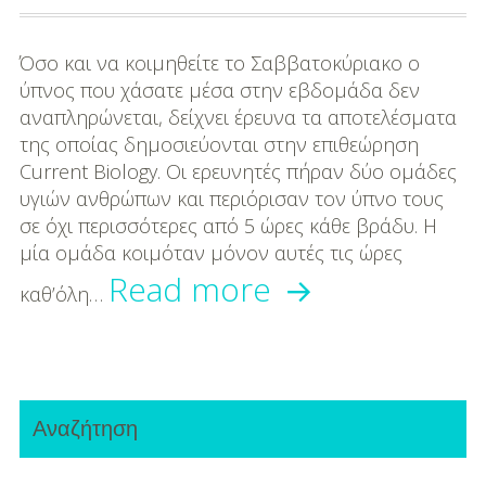
DIY
Διατροφή-Συνταγές
Όσο και να κοιμηθείτε το Σαββατοκύριακο ο
ύπνος που χάσατε μέσα στην εβδομάδα δεν
Συνταγές
αναπληρώνεται, δείχνει έρευνα τα αποτελέσματα
της οποίας δημοσιεύονται στην επιθεώρηση
Συμβουλές
Current Biology. Οι ερευνητές πήραν δύο ομάδες
Διατροφής
υγιών ανθρώπων και περιόρισαν τον ύπνο τους
σε όχι περισσότερες από 5 ώρες κάθε βράδυ. Η
Υγεία – Ψυχολογία
μία ομάδα κοιμόταν μόνον αυτές τις ώρες
Όσο
Read more
καθ’όλη…
και
να
Primary
κοιμηθούμε
Αναζήτηση
Sidebar
το